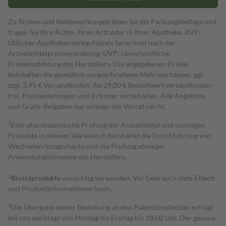
Zu Risiken und Nebenwirkungen lesen Sie die Packungsbeilage und
fragen Sie Ihre Ärztin, Ihren Arzt oder in Ihrer Apotheke. AVP:
Üblicher Apothekenverkaufspreis berechnet nach der
Arzneimittelpreisverordnung. UVP: Unverbindliche
Preisempfehlung des Herstellers. Die angegebenen Preise
beinhalten die gesetzlich vorgeschriebene Mehrwertsteuer, ggf.
zzgl. 3,95 € Versandkosten. Ab 29,00 € Bestell­wert versand­kosten­
frei. Preisänderungen und Irrtümer vorbehalten. Alle Angebote
und Gratis-Beigaben nur solange der Vorrat reicht.
1
Eine pharmazeutische Prüfung der Arzneimittel und sonstigen
Produkte in deinem Warenkorb beinhaltet die Durchführung von
Wechselwirkungschecks und die Prüfung etwaiger
Anwendungshinweise des Herstellers.
2
Biozidprodukte
vorsichtig verwenden. Vor Gebrauch stets Etikett
und Produktinformationen lesen.
3
Die Übergabe deiner Bestellung an den Paketdienstleister erfolgt
bei uns werktags von Montag bis Freitag bis 18:00 Uhr. Der genaue