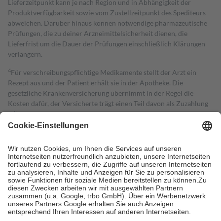
Lieferzeitpunkt kann je nach Region und in Abhängigkeit der
Produktverfügbarkeit sowie vom Zustellzeitpunkt des Spediteurs
abweichen. Darüber hinaus können notwendige pharmazeutische
Prüfungen, die zu deiner Arzneimittelsicherheit dienen, die
Lieferfrist um die Dauer der Prüfungen einschließlich Klärungen
verlängern.
4
Für verschreibungspflichtige Medikamente stellt der Arzt ein
Rezept aus und der Patient erhält sie in der Apotheke. Die
gesetzliche Krankenversicherung übernimmt in der Regel die
Kosten dafür, der Versicherte trägt einen Teil davon als Zuzahlung
mit.
Grundsätzlich leisten Mitglieder Zuzahlungen in Höhe von zehn
Prozent des Abgabepreises,
mindestens
jedoch
fünf Euro
und
höchstens zehn Euro.
Es sind jedoch nie mehr als die tatsächlichen
Kosten der Leistung zu entrichten.
Diese Regeln gelten grundsätzlich auch für Online-Apotheken.
Bei Heilmitteln und häuslicher Krankenpflege beträgt die
Zuzahlung zehn Prozent der Kosten sowie zehn Euro je
Verordnung.
Um das Engagement der Versicherten für ihre eigene Gesundheit zu
stärken und die besondere Stellung der Familie zu unterstützen,