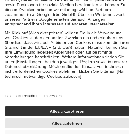
Kosten der Leistung zu entrichten.
Diese Regeln gelten grundsätzlich auch für Online-Apotheken.
Bei Heilmitteln und häuslicher Krankenpflege beträgt die
Zuzahlung zehn Prozent der Kosten sowie zehn Euro je
Verordnung.
Um das Engagement der Versicherten für ihre eigene Gesundheit zu
stärken und die besondere Stellung der Familie zu unterstützen,
fallen
keine Zuzahlungen
an bei:
• Kindern und Jugendlichen bis zum vollendeten 18. Lebensjahr
mit Ausnahme der Fahrkosten
• Untersuchungen zur Vorsorge und Früherkennung, die von der
GKV getragen werden
• empfohlenen Schutzimpfungen
• Harn- und Blutteststreifen
Wir nutzen Trusted Shops als unabhängigen Dienstleister für die
Einholung von Bewertungen. Trusted Shops hat Maßnahmen
getroffen, um sicherzustellen, dass es sich um echte Bewertungen
handelt. Mehr Informationen findest du hier:
https://help.etrusted.com/hc/de/articles/4419944605341
Einige Bilder und Inhalte wurden unter Zuhilfenahme künstlicher