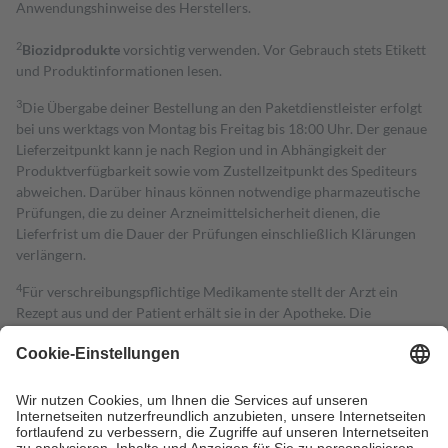
Anwendungshinweise des Herstellers.
2
Biozidprodukte
vorsichtig verwenden. Vor Gebrauch stets Etikett
und Produktinformationen lesen.
3
Die Übergabe deiner Bestellung an den Paketdienstleister erfolgt
bei uns werktags von Montag bis Freitag bis 18:00 Uhr. Der genaue
Lieferzeitpunkt kann je nach Region und in Abhängigkeit der
Produktverfügbarkeit sowie vom Zustellzeitpunkt des Spediteurs
abweichen. Darüber hinaus können notwendige pharmazeutische
Prüfungen, die zu deiner Arzneimittelsicherheit dienen, die
Lieferfrist um die Dauer der Prüfungen einschließlich Klärungen
verlängern.
4
Für verschreibungspflichtige Medikamente stellt der Arzt ein
Rezept aus und der Patient erhält sie in der Apotheke. Die
gesetzliche Krankenversicherung übernimmt in der Regel die
Kosten dafür, der Versicherte trägt einen Teil davon als Zuzahlung
mit.
Grundsätzlich leisten Mitglieder Zuzahlungen in Höhe von zehn
Prozent des Abgabepreises,
mindestens
jedoch
fünf Euro
und
höchstens zehn Euro.
Es sind jedoch nie mehr als die tatsächlichen