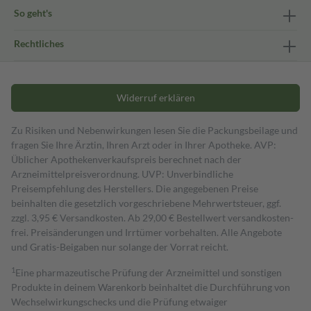
So geht's
Rechtliches
Widerruf erklären
Zu Risiken und Nebenwirkungen lesen Sie die Packungsbeilage und
fragen Sie Ihre Ärztin, Ihren Arzt oder in Ihrer Apotheke. AVP:
Üblicher Apothekenverkaufspreis berechnet nach der
Arzneimittelpreisverordnung. UVP: Unverbindliche
Preisempfehlung des Herstellers. Die angegebenen Preise
beinhalten die gesetzlich vorgeschriebene Mehrwertsteuer, ggf.
zzgl. 3,95 € Versandkosten. Ab 29,00 € Bestell­wert versand­kosten­
frei. Preisänderungen und Irrtümer vorbehalten. Alle Angebote
und Gratis-Beigaben nur solange der Vorrat reicht.
1
Eine pharmazeutische Prüfung der Arzneimittel und sonstigen
Produkte in deinem Warenkorb beinhaltet die Durchführung von
Wechselwirkungschecks und die Prüfung etwaiger