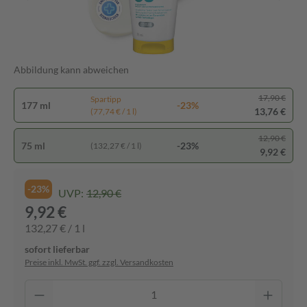
Abbildung kann abweichen
17,90 €
Spartipp
177 ml
-23%
13,76 €
(77,74 € / 1 l)
12,90 €
75 ml
-23%
(132,27 € / 1 l)
9,92 €
-23%
UVP:
12,90 €
9,92 €
132,27 € / 1 l
sofort lieferbar
Preise inkl. MwSt. ggf. zzgl. Versandkosten