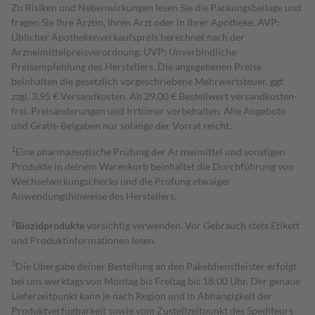
Zu Risiken und Nebenwirkungen lesen Sie die Packungsbeilage und
fragen Sie Ihre Ärztin, Ihren Arzt oder in Ihrer Apotheke. AVP:
Üblicher Apothekenverkaufspreis berechnet nach der
Arzneimittelpreisverordnung. UVP: Unverbindliche
Preisempfehlung des Herstellers. Die angegebenen Preise
beinhalten die gesetzlich vorgeschriebene Mehrwertsteuer, ggf.
zzgl. 3,95 € Versandkosten. Ab 29,00 € Bestell­wert versand­kosten­
frei. Preisänderungen und Irrtümer vorbehalten. Alle Angebote
und Gratis-Beigaben nur solange der Vorrat reicht.
1
Eine pharmazeutische Prüfung der Arzneimittel und sonstigen
Produkte in deinem Warenkorb beinhaltet die Durchführung von
Wechselwirkungschecks und die Prüfung etwaiger
Anwendungshinweise des Herstellers.
2
Biozidprodukte
vorsichtig verwenden. Vor Gebrauch stets Etikett
und Produktinformationen lesen.
3
Die Übergabe deiner Bestellung an den Paketdienstleister erfolgt
bei uns werktags von Montag bis Freitag bis 18:00 Uhr. Der genaue
Lieferzeitpunkt kann je nach Region und in Abhängigkeit der
Produktverfügbarkeit sowie vom Zustellzeitpunkt des Spediteurs