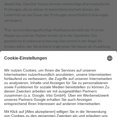
abweichen. Darüber hinaus können notwendige pharmazeutische
Prüfungen, die zu deiner Arzneimittelsicherheit dienen, die
Lieferfrist um die Dauer der Prüfungen einschließlich Klärungen
verlängern.
4
Für verschreibungspflichtige Medikamente stellt der Arzt ein
Rezept aus und der Patient erhält sie in der Apotheke. Die
gesetzliche Krankenversicherung übernimmt in der Regel die
Kosten dafür, der Versicherte trägt einen Teil davon als Zuzahlung
mit.
Grundsätzlich leisten Mitglieder Zuzahlungen in Höhe von zehn
Prozent des Abgabepreises,
mindestens
jedoch
fünf Euro
und
höchstens zehn Euro.
Es sind jedoch nie mehr als die tatsächlichen
Kosten der Leistung zu entrichten.
Diese Regeln gelten grundsätzlich auch für Online-Apotheken.
Bei Heilmitteln und häuslicher Krankenpflege beträgt die
Zuzahlung zehn Prozent der Kosten sowie zehn Euro je
Verordnung.
Um das Engagement der Versicherten für ihre eigene Gesundheit zu
stärken und die besondere Stellung der Familie zu unterstützen,
fallen
keine Zuzahlungen
an bei: