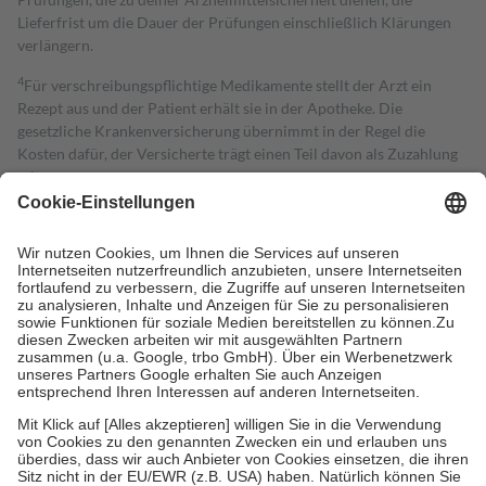
Lieferfrist um die Dauer der Prüfungen einschließlich Klärungen
verlängern.
4
Für verschreibungspflichtige Medikamente stellt der Arzt ein
Rezept aus und der Patient erhält sie in der Apotheke. Die
gesetzliche Krankenversicherung übernimmt in der Regel die
Kosten dafür, der Versicherte trägt einen Teil davon als Zuzahlung
mit.
Grundsätzlich leisten Mitglieder Zuzahlungen in Höhe von zehn
Prozent des Abgabepreises,
mindestens
jedoch
fünf Euro
und
höchstens zehn Euro.
Es sind jedoch nie mehr als die tatsächlichen
Kosten der Leistung zu entrichten.
Diese Regeln gelten grundsätzlich auch für Online-Apotheken.
Bei Heilmitteln und häuslicher Krankenpflege beträgt die
Zuzahlung zehn Prozent der Kosten sowie zehn Euro je
Verordnung.
Um das Engagement der Versicherten für ihre eigene Gesundheit zu
stärken und die besondere Stellung der Familie zu unterstützen,
fallen
keine Zuzahlungen
an bei:
• Kindern und Jugendlichen bis zum vollendeten 18. Lebensjahr
mit Ausnahme der Fahrkosten