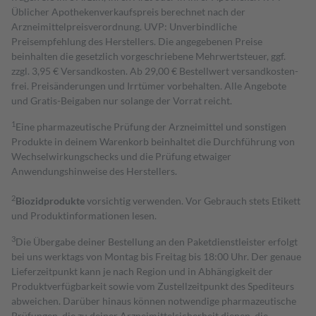
Üblicher Apothekenverkaufspreis berechnet nach der
Arzneimittelpreisverordnung. UVP: Unverbindliche
Preisempfehlung des Herstellers. Die angegebenen Preise
beinhalten die gesetzlich vorgeschriebene Mehrwertsteuer, ggf.
zzgl. 3,95 € Versandkosten. Ab 29,00 € Bestell­wert versand­kosten­
frei. Preisänderungen und Irrtümer vorbehalten. Alle Angebote
und Gratis-Beigaben nur solange der Vorrat reicht.
1
Eine pharmazeutische Prüfung der Arzneimittel und sonstigen
Produkte in deinem Warenkorb beinhaltet die Durchführung von
Wechselwirkungschecks und die Prüfung etwaiger
Anwendungshinweise des Herstellers.
2
Biozidprodukte
vorsichtig verwenden. Vor Gebrauch stets Etikett
und Produktinformationen lesen.
3
Die Übergabe deiner Bestellung an den Paketdienstleister erfolgt
bei uns werktags von Montag bis Freitag bis 18:00 Uhr. Der genaue
Lieferzeitpunkt kann je nach Region und in Abhängigkeit der
Produktverfügbarkeit sowie vom Zustellzeitpunkt des Spediteurs
abweichen. Darüber hinaus können notwendige pharmazeutische
Prüfungen, die zu deiner Arzneimittelsicherheit dienen, die