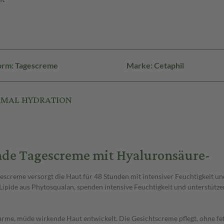
orm: Tagescreme
Marke: Cetaphil
PTIMAL HYDRATION
nde Tagescreme mit Hyaluronsäure-
gescreme versorgt die Haut für 48 Stunden mit intensiver Feuchtigkeit u
 Lipide aus Phytosqualan, spenden intensive Feuchtigkeit und unterstüt
sarme, müde wirkende Haut entwickelt. Die Gesichtscreme pflegt, ohne fet