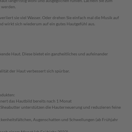
Haut langfristig wohl und ausgeglichen fühlen. Lächeln Sie zum
t werden.
erliert sie viel Wasser. Oder drehen Sie einfach mal die Musik auf
nd wirkt sich wiederum auf ein gutes Hautgefühl aus.
ende Haut. Diese bietet ein ganzheitliches und aufeinander
ität der Haut verbessert sich spürbar.
odukten:
nert das Hautbild bereits nach 1 Monat
 Sheabutter unterstützen die Hauterneuerung und reduzieren feine
ockenheitsfältchen, Augenschatten und Schwellungen (ab Frühjahr
 nach einem Monat (ab Frühjahr 2022)