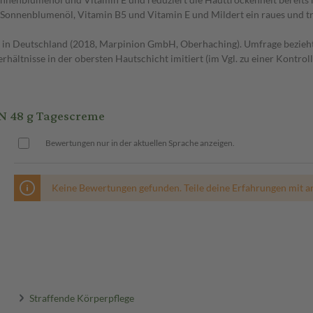
 Sonnenblumenöl, Vitamin B5 und Vitamin E und Mildert ein raues und t
 in Deutschland (2018, Marpinion GmbH, Oberhaching). Umfrage bezieht
ältnisse in der obersten Hautschicht imitiert (im Vgl. zu einer Kontroll
 48 g Tagescreme
Bewertungen nur in der aktuellen Sprache anzeigen.
Keine Bewertungen gefunden. Teile deine Erfahrungen mit a
Straffende Körperpflege