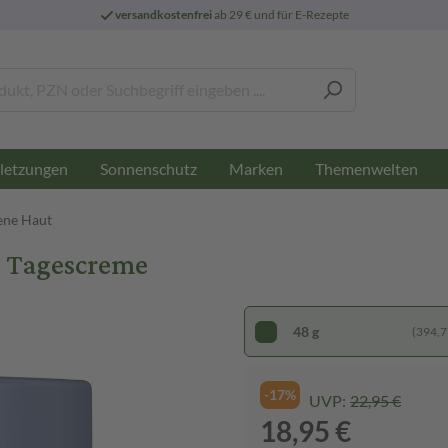
versandkostenfrei
ab 29 € und für E-Rezepte
letzungen
Sonnenschutz
Marken
Themenwelten
ene Haut
 Tagescreme
48 g
(394,79
-17%
UVP:
22,95 €
18,95 €