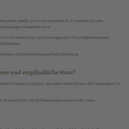
uchtet, belebt, erfrischt und gestärkt. Er besteht aus den
ntzündungen eingesetzt wird.
n ist ein natürlicher und wirkungsvoller Feuchtigkeitsspender.
ltefaktoren.
ptimale und tiefenwirksame Hydratisierung.
kene und empfindliche Haut?
einem Mangel an Lipiden, die dabei unterstützen, die Feuchtigkeit in
ist wichtig für die Stoffwechselprozesse in der Haut.