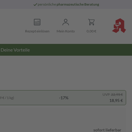
persönliche
pharmazeutische Beratung
Rezept einlösen
Mein Konto
0,00 €
Deine Vorteile
UVP:
22,95 €
-17%
 € / 1 kg)
18,95 €
sofort lieferbar