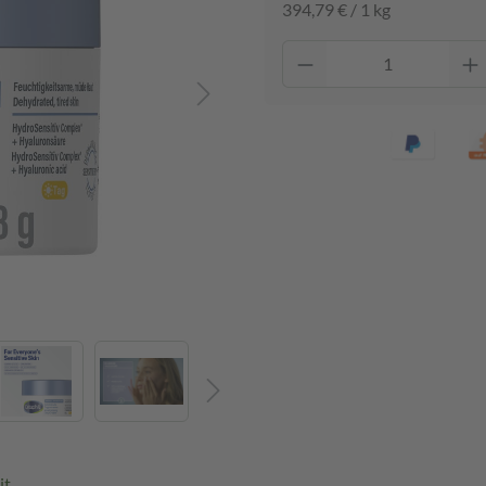
394,79 € / 1 kg
it