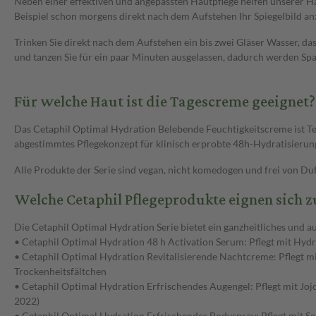
Neben einer effektiven und angepassten Hautpflege helfen unserer Hau
Beispiel schon morgens direkt nach dem Aufstehen Ihr Spiegelbild an
Trinken Sie direkt nach dem Aufstehen ein bis zwei Gläser Wasser, das
und tanzen Sie für ein paar Minuten ausgelassen, dadurch werden Spa
Für welche Haut ist die Tagescreme geeignet?
Das Cetaphil Optimal Hydration Belebende Feuchtigkeitscreme ist Tei
abgestimmtes Pflegekonzept für klinisch erprobte 48h-Hydratisierun
Alle Produkte der Serie sind vegan, nicht komedogen und frei von Duf
Welche Cetaphil Pflegeprodukte eignen sich z
Die Cetaphil Optimal Hydration Serie bietet ein ganzheitliches und
• Cetaphil Optimal Hydration 48 h Activation Serum: Pflegt mit Hyd
• Cetaphil Optimal Hydration Revitalisierende Nachtcreme: Pflegt m
Trockenheitsfältchen
• Cetaphil Optimal Hydration Erfrischendes Augengel: Pflegt mit Joj
2022)
• Cetaphil Optimal Hydration Erfrischendes Bodyspray: Pflegt mit S