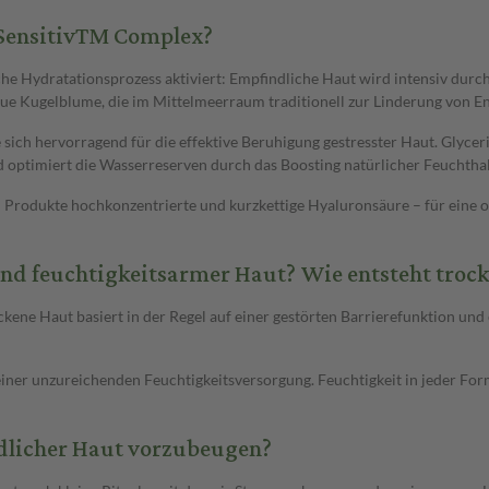
oSensitivTM Complex?
 Hydratationsprozess aktiviert: Empfindliche Haut wird intensiv durchfe
blaue Kugelblume, die im Mittelmeerraum traditionell zur Linderung von E
ich hervorragend für die effektive Beruhigung gestresster Haut. Glyceri
nd optimiert die Wasserreserven durch das Boosting natürlicher Feuchtha
Produkte hochkonzentrierte und kurzkettige Hyaluronsäure – für eine o
und feuchtigkeitsarmer Haut? Wie entsteht troc
kene Haut basiert in der Regel auf einer gestörten Barrierefunktion und 
iner unzureichenden Feuchtigkeitsversorgung. Feuchtigkeit in jeder Form 
dlicher Haut vorzubeugen?