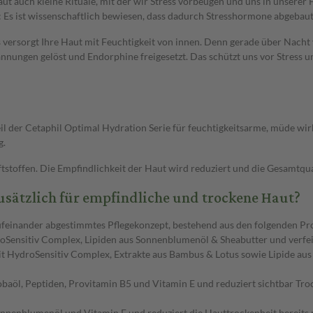
t auch kleine Rituale, mit der wir Stress vorbeugen und uns in unserer 
: Es ist wissenschaftlich bewiesen, dass dadurch Stresshormone abgebau
 versorgt Ihre Haut mit Feuchtigkeit von innen. Denn gerade über Nacht v
nnungen gelöst und Endorphine freigesetzt. Das schützt uns vor Stress u
l der Cetaphil Optimal Hydration Serie für feuchtigkeitsarme, müde wirk
g.
tstoffen. Die Empfindlichkeit der Haut wird reduziert und die Gesamtqual
usätzlich für empfindliche und trockene Haut?
 aufeinander abgestimmtes Pflegekonzept, bestehend aus den folgenden Pr
roSensitiv Complex, Lipiden aus Sonnenblumenöl & Sheabutter und verfei
it HydroSensitiv Complex, Extrakte aus Bambus & Lotus sowie Lipide aus
obaöl, Peptiden, Provitamin B5 und Vitamin E und reduziert sichtbar Tr
onnenblumenöl und Vitamin E und reduziert die Hauttrockenheit bereits