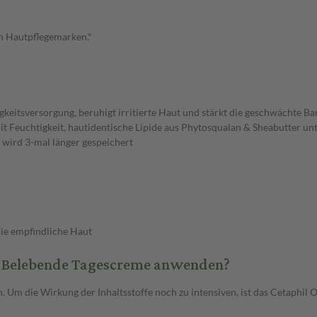
n Hautpflegemarken.*
keitsversorgung, beruhigt irritierte Haut und stärkt die geschwächte Ba
it Feuchtigkeit, hautidentische Lipide aus Phytosqualan & Sheabutter un
wird 3-mal länger gespeichert
 die empfindliche Haut
on Belebende Tagescreme anwenden?
. Um die Wirkung der Inhaltsstoffe noch zu intensiven, ist das Cetaphil