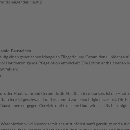
rmitis neigender Haut 2
eramid-Bausteinen
häufig einen genetischen Mangelan Filaggrin und Ceramiden (Lipiden) a
ol Hautberuhigende Pflegelotion entwickelt. Die Lotion enthält neben 
ngt fehlen:
n
ktors der Haut, während Ceramide die Hautbarriere stärken. Ist die Hau
utbarriere ist geschwächt und es kommt zum Feuchtigkeitsverlust. Die F
austeinen entgegen. Gereizte und trockene Haut wir so aktiv beruhigt u
n Waschlotion
wird Neurodermitishaut zunächst sanft gereinigt und auf d
ntrol Hautberuhigende Waschlotion hilft Allergene, Keime und Schmutzpa