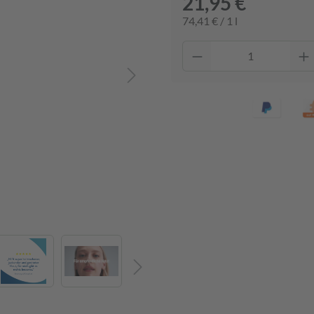
21,95 €
74,41 € / 1 l