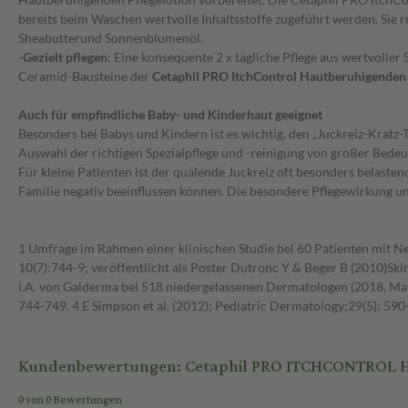
bereits beim Waschen wertvolle Inhaltsstoffe zugeführt werden. Sie 
Sheabutterund Sonnenblumenöl.
-
Gezielt pflegen
: Eine konsequente 2 x tägliche Pflege aus wertvolle
Ceramid-Bausteine der
Cetaphil PRO ItchControl Hautberuhigenden 
Auch für empfindliche Baby- und Kinderhaut geeignet
Besonders bei Babys und Kindern ist es wichtig, den „Juckreiz-Kratz-
Auswahl der richtigen Spezialpflege und -reinigung von großer Bedeu
Für kleine Patienten ist der quälende Juckreiz oft besonders belaste
Familie negativ beeinflussen können. Die besondere Pflegewirkung und
1 Umfrage im Rahmen einer klinischen Studie bei 60 Patienten mit 
10(7):744-9; veröffentlicht als Poster Dutronc Y & Beger B (2010)Sk
i.A. von Galderma bei 518 niedergelassenen Dermatologen (2018, Marp
744-749. 4 E Simpson et al. (2012); Pediatric Dermatology;29(5): 590
Kundenbewertungen: Cetaphil PRO ITCHCONTROL Hau
0 von 0 Bewertungen