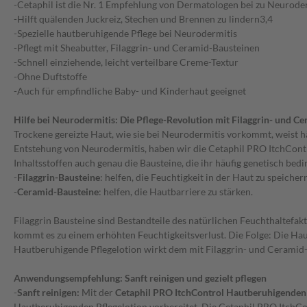
-Cetaphil ist die Nr. 1 Empfehlung von Dermatologen bei zu Neurode
-Hilft quälenden Juckreiz, Stechen und Brennen zu lindern3,4
-Spezielle hautberuhigende Pflege bei Neurodermitis
-Pflegt mit Sheabutter, Filaggrin- und Ceramid-Bausteinen
-Schnell einziehende, leicht verteilbare Creme-Textur
-Ohne Duftstoffe
-Auch für empfindliche Baby- und Kinderhaut geeignet
Hilfe bei Neurodermitis: Die Pflege-Revolution mit Filaggrin- und C
Trockene gereizte Haut, wie sie bei Neurodermitis vorkommt, weist 
Entstehung von Neurodermitis, haben wir die Cetaphil PRO ItchContr
Inhaltsstoffen auch genau die Bausteine, die ihr häufig genetisch bedi
-
Filaggrin-Bausteine
: helfen, die Feuchtigkeit in der Haut zu speicher
-
Ceramid-Bausteine
: helfen, die Hautbarriere zu stärken.
Filaggrin Bausteine sind Bestandteile des natürlichen Feuchthaltefa
kommt es zu einem erhöhten Feuchtigkeitsverlust. Die Folge: Die Ha
Hautberuhigende Pflegelotion wirkt dem mit Filaggrin- und Ceramid-B
Anwendungsempfehlung: Sanft reinigen und gezielt pflegen
-
Sanft reinigen:
Mit der
Cetaphil PRO ItchControl Hautberuhigende
Hautberuhigenden Pflegelotion vorbereitet. Die Cetaphil PRO ItchCo