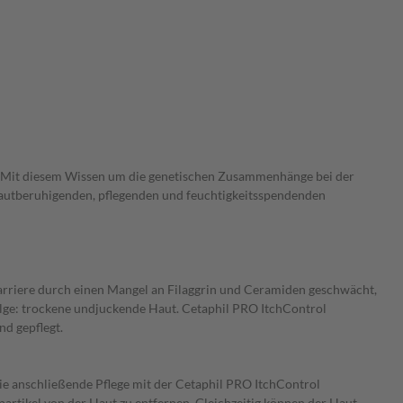
uf. Mit diesem Wissen um die genetischen Zusammenhänge bei der
hautberuhigenden, pflegenden und feuchtigkeitsspendenden
tbarriere durch einen Mangel an Filaggrin und Ceramiden geschwächt,
olge: trockene undjuckende Haut. Cetaphil PRO ItchControl
nd gepflegt.
ie anschließende Pflege mit der Cetaphil PRO ItchControl
rtikel von der Haut zu entfernen. Gleichzeitig können der Haut