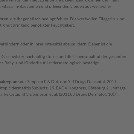
t Filaggrin-Bausteinen und pflegenden Lipiden aus wertvoller
en, die ihr genetisch bedingt fehlen. Die wertvollen Filaggrin- und
tig mit dringend benötigter Feuchtigkeit.
rhindern oder in ihrer Intensität abzumildern. Daher ist die
er Geschwister nachhaltig stören und die Lebensqualität der gesamten
he Baby- und Kinderhaut, ist dermatologisch bestätigt.
nakzeptanz aus Simpson E & Dutronc Y. J Drugs Dermatol. 2011;
g atopic dermatitis Subjects; 19. EADV Kongress, Göteburg.2 Umfrage
ke Cetaphil 3 E Simpson et al. (2011); J Drugs Dermatol; 10(7):