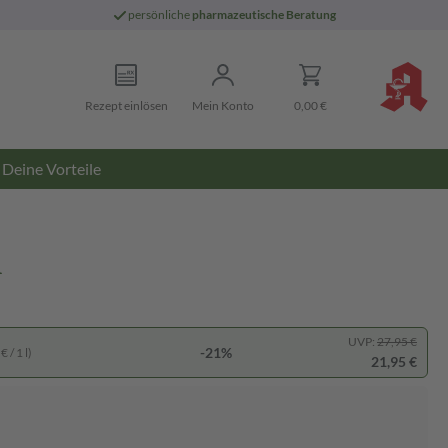
persönliche
pharmazeutische Beratung
Rezept einlösen
Mein Konto
0,00 €
Deine Vorteile
n
UVP:
27,95 €
-21%
 / 1 l)
21,95 €