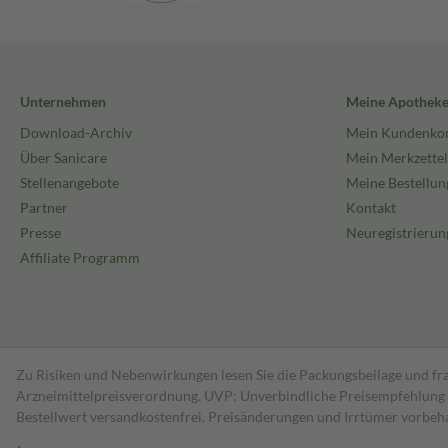
Unternehmen
Meine Apothek
Download-Archiv
Mein Kundenko
Über Sanicare
Mein Merkzettel
Stellenangebote
Meine Bestellun
Partner
Kontakt
Presse
Neuregistrierun
Affiliate Programm
Zu Risiken und Nebenwirkungen lesen Sie die Packungsbeilage und fra
Arzneimittelpreisverordnung. UVP: Unverbindliche Preisempfehlung de
Bestell­wert versand­kosten­frei. Preisänderungen und Irrtümer vorbeh