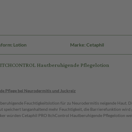
form: Lotion
Marke: Cetaphil
O ITCHCONTROL Hautberuhigende Pflegelotion
de Pflege bei Neurodermitis und Juckreiz
beruhigende Feuchtigkeitslotion für zu Neurodermitis neigende Haut. Di
t speichert langanhaltend mehr Feuchtigkeit, die Barrierefunktion wird 
iker würden Cetaphil PRO ItchControl Hautberuhigende Pflegelotion we