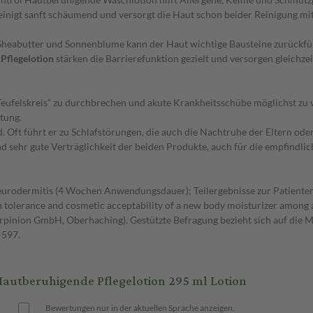
reinigt sanft schäumend und versorgt die Haut schon beider Reinigung mi
r Sheabutter und Sonnenblume kann der Haut wichtige Bausteine zurückführ
Pflegelotion
stärken die Barrierefunktion gezielt und versorgen gleichzei
Teufelskreis“ zu durchbrechen und akute Krankheitsschübe möglichst zu ve
tung.
nd. Oft führt er zu Schlafstörungen, die auch die Nachtruhe der Eltern od
 sehr gute Verträglichkeit der beiden Produkte, auch für die empfindlic
Neurodermitis (4 Wochen Anwendungsdauer); Teilergebnisse zur Patiente
in tolerance and cosmetic acceptability of a new body moisturizer amon
inion GmbH, Oberhaching). Gestützte Befragung bezieht sich auf die Mar
-597.
tberuhigende Pflegelotion 295 ml Lotion
Bewertungen nur in der aktuellen Sprache anzeigen.