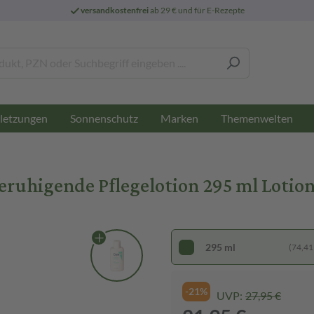
versandkostenfrei
ab 29 € und für E-Rezepte
letzungen
Sonnenschutz
Marken
Themenwelten
m
uhigende Pflegelotion 295 ml Lotio
295 ml
(74,41 €
-21%
UVP:
27,95 €