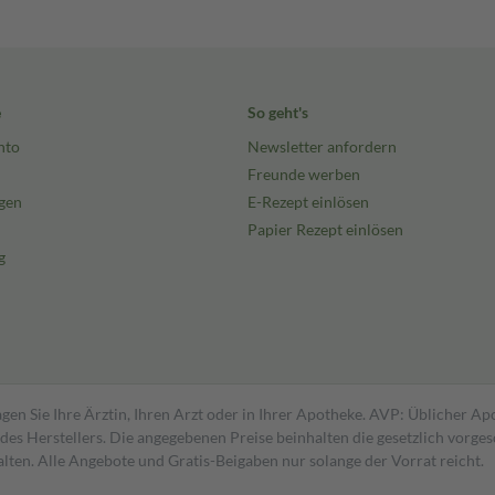
e
So geht's
nto
Newsletter anfordern
Freunde werben
gen
E-Rezept einlösen
Papier Rezept einlösen
g
gen Sie Ihre Ärztin, Ihren Arzt oder in Ihrer Apotheke. AVP: Üblicher A
s Herstellers. Die angegebenen Preise beinhalten die gesetzlich vorgesc
alten. Alle Angebote und Gratis-Beigaben nur solange der Vorrat reicht.