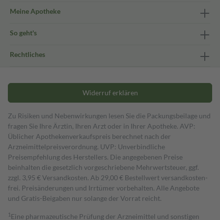
Meine Apotheke
So geht's
Rechtliches
Widerruf erklären
Zu Risiken und Nebenwirkungen lesen Sie die Packungsbeilage und
fragen Sie Ihre Ärztin, Ihren Arzt oder in Ihrer Apotheke. AVP:
Üblicher Apothekenverkaufspreis berechnet nach der
Arzneimittelpreisverordnung. UVP: Unverbindliche
Preisempfehlung des Herstellers. Die angegebenen Preise
beinhalten die gesetzlich vorgeschriebene Mehrwertsteuer, ggf.
zzgl. 3,95 € Versandkosten. Ab 29,00 € Bestell­wert versand­kosten­
frei. Preisänderungen und Irrtümer vorbehalten. Alle Angebote
und Gratis-Beigaben nur solange der Vorrat reicht.
1
Eine pharmazeutische Prüfung der Arzneimittel und sonstigen