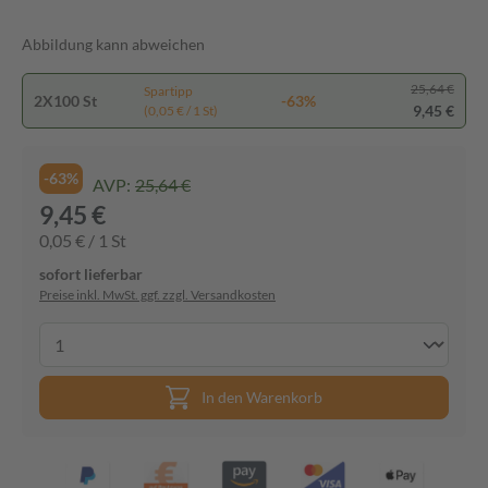
Abbildung kann abweichen
25,64 €
Spartipp
2X100 St
-63%
9,45 €
(0,05 € / 1 St)
-63%
AVP:
25,64 €
9,45 €
0,05 € / 1 St
sofort lieferbar
Preise inkl. MwSt. ggf. zzgl. Versandkosten
In den Warenkorb