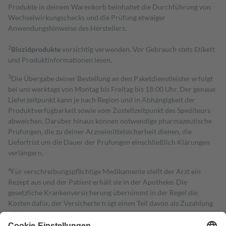
Produkte in deinem Warenkorb beinhaltet die Durchführung von
Wechselwirkungschecks und die Prüfung etwaiger
Anwendungshinweise des Herstellers.
2
Biozidprodukte
vorsichtig verwenden. Vor Gebrauch stets Etikett
und Produktinformationen lesen.
3
Die Übergabe deiner Bestellung an den Paketdienstleister erfolgt
bei uns werktags von Montag bis Freitag bis 18:00 Uhr. Der genaue
Lieferzeitpunkt kann je nach Region und in Abhängigkeit der
Produktverfügbarkeit sowie vom Zustellzeitpunkt des Spediteurs
abweichen. Darüber hinaus können notwendige pharmazeutische
Prüfungen, die zu deiner Arzneimittelsicherheit dienen, die
Lieferfrist um die Dauer der Prüfungen einschließlich Klärungen
verlängern.
4
Für verschreibungspflichtige Medikamente stellt der Arzt ein
Rezept aus und der Patient erhält sie in der Apotheke. Die
gesetzliche Krankenversicherung übernimmt in der Regel die
Kosten dafür, der Versicherte trägt einen Teil davon als Zuzahlung
mit.
Grundsätzlich leisten Mitglieder Zuzahlungen in Höhe von zehn