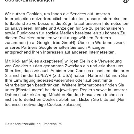
Prozent des Abgabepreises,
mindestens
jedoch
fünf Euro
und
höchstens zehn Euro.
Es sind jedoch nie mehr als die tatsächlichen
Kosten der Leistung zu entrichten.
Diese Regeln gelten grundsätzlich auch für Online-Apotheken.
Bei Heilmitteln und häuslicher Krankenpflege beträgt die
Zuzahlung zehn Prozent der Kosten sowie zehn Euro je
Verordnung.
Um das Engagement der Versicherten für ihre eigene Gesundheit zu
stärken und die besondere Stellung der Familie zu unterstützen,
fallen
keine Zuzahlungen
an bei:
• Kindern und Jugendlichen bis zum vollendeten 18. Lebensjahr
mit Ausnahme der Fahrkosten
• Untersuchungen zur Vorsorge und Früherkennung, die von der
GKV getragen werden
• empfohlenen Schutzimpfungen
• Harn- und Blutteststreifen
Wir nutzen Trusted Shops als unabhängigen Dienstleister für die
Einholung von Bewertungen. Trusted Shops hat Maßnahmen
getroffen, um sicherzustellen, dass es sich um echte Bewertungen
handelt. Mehr Informationen findest du hier: