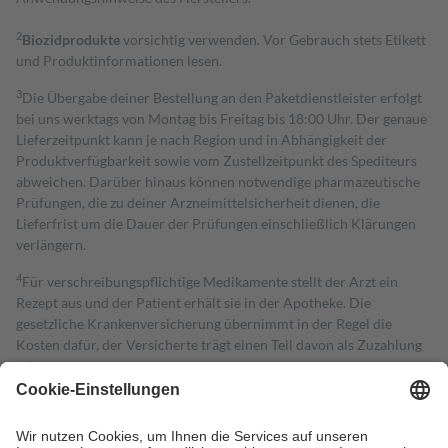
2
Biozidprodukte
vorsichtig verwenden. Vor Gebrauch stets Etikett
und Produktinformationen lesen.
3
Die Übergabe deiner Bestellung an den Paketdienstleister erfolgt
bei uns werktags von Montag bis Freitag bis 18:00 Uhr. Der genaue
Lieferzeitpunkt kann je nach Region und in Abhängigkeit der
Produktverfügbarkeit sowie vom Zustellzeitpunkt des Spediteurs
abweichen. Darüber hinaus können notwendige pharmazeutische
Prüfungen, die zu deiner Arzneimittelsicherheit dienen, die
Lieferfrist um die Dauer der Prüfungen einschließlich Klärungen
verlängern.
4
Für verschreibungspflichtige Medikamente stellt der Arzt ein
Rezept aus und der Patient erhält sie in der Apotheke. Die
gesetzliche Krankenversicherung übernimmt in der Regel die
Kosten dafür, der Versicherte trägt einen Teil davon als Zuzahlung
mit.
Grundsätzlich leisten Mitglieder Zuzahlungen in Höhe von zehn
Prozent des Abgabepreises,
mindestens
jedoch
fünf Euro
und
höchstens zehn Euro.
Es sind jedoch nie mehr als die tatsächlichen