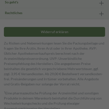
So geht's
Rechtliches
Widerruf erklären
Zu Risiken und Nebenwirkungen lesen Sie die Packungsbeilage und
fragen Sie Ihre Ärztin, Ihren Arzt oder in Ihrer Apotheke. AVP:
Üblicher Apothekenverkaufspreis berechnet nach der
Arzneimittelpreisverordnung. UVP: Unverbindliche
Preisempfehlung des Herstellers. Die angegebenen Preise
beinhalten die gesetzlich vorgeschriebene Mehrwertsteuer, ggf.
zzgl. 3,95 € Versandkosten. Ab 29,00 € Bestell­wert versand­kosten­
frei. Preisänderungen und Irrtümer vorbehalten. Alle Angebote
und Gratis-Beigaben nur solange der Vorrat reicht.
1
Eine pharmazeutische Prüfung der Arzneimittel und sonstigen
Produkte in deinem Warenkorb beinhaltet die Durchführung von
Wechselwirkungschecks und die Prüfung etwaiger
Anwendungshinweise des Herstellers.