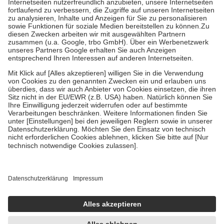
Kosten der Leistung zu entrichten.
Diese Regeln gelten grundsätzlich auch für Online-Apotheken.
Bei Heilmitteln und häuslicher Krankenpflege beträgt die
Zuzahlung zehn Prozent der Kosten sowie zehn Euro je
Verordnung.
Um das Engagement der Versicherten für ihre eigene Gesundheit zu
stärken und die besondere Stellung der Familie zu unterstützen,
fallen
keine Zuzahlungen
an bei:
• Kindern und Jugendlichen bis zum vollendeten 18. Lebensjahr
mit Ausnahme der Fahrkosten
• Untersuchungen zur Vorsorge und Früherkennung, die von der
GKV getragen werden
• empfohlenen Schutzimpfungen
• Harn- und Blutteststreifen
Wir nutzen Trusted Shops als unabhängigen Dienstleister für die
Einholung von Bewertungen. Trusted Shops hat Maßnahmen
getroffen, um sicherzustellen, dass es sich um echte Bewertungen
handelt. Mehr Informationen findest du hier:
https://help.etrusted.com/hc/de/articles/4419944605341
Einige Bilder und Inhalte wurden unter Zuhilfenahme künstlicher