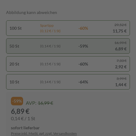
Abbildung kann abweichen
29,52 €
Spartipp
100 St
-60%
11,75 €
(0,12 € / 1 St)
16,99 €
50 St
-59%
(0,14 € / 1 St)
6,89 €
7,33 €
20 St
-60%
(0,15 € / 1 St)
2,92 €
3,99 €
10 St
-64%
(0,14 € / 1 St)
1,44 €
-59%
AVP:
16,99 €
6,89 €
0,14 € / 1 St
sofort lieferbar
Preise inkl. MwSt. ggf. zzgl. Versandkosten