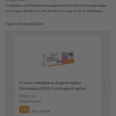
Zu Risiken und Nebenwirkungen lesen Sie die Packungsbeilage
und fragen Sie Ihre Ärztin, Ihren Arzt oder in Ihrer Apotheke.
Tipp vom Apotheker
-
Cromo-ratiopharm Augentropfen
La
Einzeldosis 20X0.5 ml Augentropfen
Sp
a-
Kö
15
20X0.5 ml
,
Ak
Sp
Augentropfen
15
ink
-61%
AVP:
7,59 €
-3