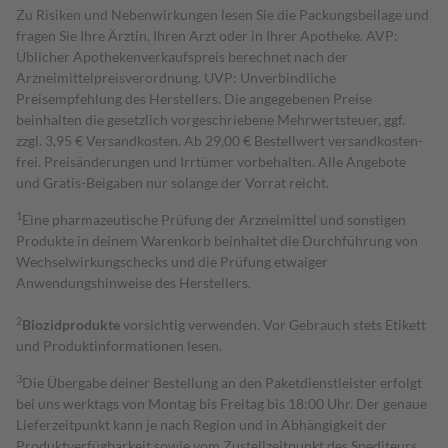
Zu Risiken und Nebenwirkungen lesen Sie die Packungsbeilage und
fragen Sie Ihre Ärztin, Ihren Arzt oder in Ihrer Apotheke. AVP:
Üblicher Apothekenverkaufspreis berechnet nach der
Arzneimittelpreisverordnung. UVP: Unverbindliche
Preisempfehlung des Herstellers. Die angegebenen Preise
beinhalten die gesetzlich vorgeschriebene Mehrwertsteuer, ggf.
zzgl. 3,95 € Versandkosten. Ab 29,00 € Bestell­wert versand­kosten­
frei. Preisänderungen und Irrtümer vorbehalten. Alle Angebote
und Gratis-Beigaben nur solange der Vorrat reicht.
1
Eine pharmazeutische Prüfung der Arzneimittel und sonstigen
Produkte in deinem Warenkorb beinhaltet die Durchführung von
Wechselwirkungschecks und die Prüfung etwaiger
Anwendungshinweise des Herstellers.
2
Biozidprodukte
vorsichtig verwenden. Vor Gebrauch stets Etikett
und Produktinformationen lesen.
3
Die Übergabe deiner Bestellung an den Paketdienstleister erfolgt
bei uns werktags von Montag bis Freitag bis 18:00 Uhr. Der genaue
Lieferzeitpunkt kann je nach Region und in Abhängigkeit der
Produktverfügbarkeit sowie vom Zustellzeitpunkt des Spediteurs