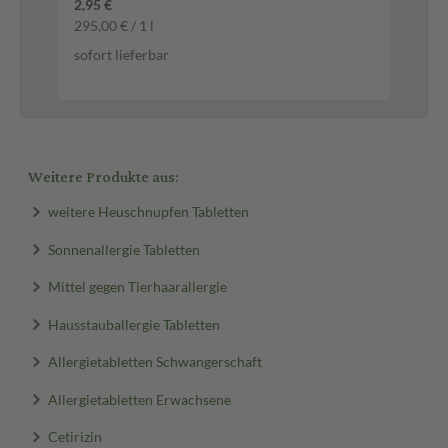
2,95 €
16,
295,00 € / 1 l
113
sofort lieferbar
sof
Weitere Produkte aus:
weitere Heuschnupfen Tabletten
Sonnenallergie Tabletten
Mittel gegen Tierhaarallergie
Hausstauballergie Tabletten
Allergietabletten Schwangerschaft
Allergietabletten Erwachsene
Cetirizin