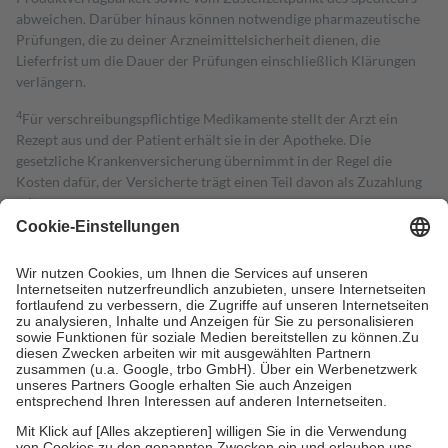
abweichen. Darüber hinaus können notwendige pharmazeutische
Prüfungen, die zu deiner Arzneimittelsicherheit dienen, die
Lieferfrist um die Dauer der Prüfungen einschließlich Klärungen
verlängern.
4
Für verschreibungspflichtige Medikamente stellt der Arzt ein
Rezept aus und der Patient erhält sie in der Apotheke. Die
gesetzliche Krankenversicherung übernimmt in der Regel die
Kosten dafür, der Versicherte trägt einen Teil davon als Zuzahlung
mit.
Grundsätzlich leisten Mitglieder Zuzahlungen in Höhe von zehn
Prozent des Abgabepreises,
mindestens
jedoch
fünf Euro
und
höchstens zehn Euro.
Es sind jedoch nie mehr als die tatsächlichen
Kosten der Leistung zu entrichten.
Diese Regeln gelten grundsätzlich auch für Online-Apotheken.
Bei Heilmitteln und häuslicher Krankenpflege beträgt die
Zuzahlung zehn Prozent der Kosten sowie zehn Euro je
Verordnung.
Um das Engagement der Versicherten für ihre eigene Gesundheit zu
stärken und die besondere Stellung der Familie zu unterstützen,
fallen
keine Zuzahlungen
an bei: