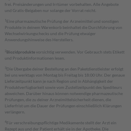
frei. Preisänderungen und Irrtümer vorbehalten. Alle Angebote
und Gratis-Beigaben nur solange der Vorrat reicht.
1
Eine pharmazeutische Prüfung der Arzneimittel und sonstigen
Produkte in deinem Warenkorb beinhaltet die Durchführung von
Wechselwirkungschecks und die Prüfung etwaiger
Anwendungshinweise des Herstellers.
2
Biozidprodukte
vorsichtig verwenden. Vor Gebrauch stets Etikett
und Produktinformationen lesen.
3
Die Übergabe deiner Bestellung an den Paketdienstleister erfolgt
bei uns werktags von Montag bis Freitag bis 18:00 Uhr. Der genaue
Lieferzeitpunkt kann je nach Region und in Abhängigkeit der
Produktverfügbarkeit sowie vom Zustellzeitpunkt des Spediteurs
abweichen. Darüber hinaus können notwendige pharmazeutische
Prüfungen, die zu deiner Arzneimittelsicherheit dienen, die
Lieferfrist um die Dauer der Prüfungen einschließlich Klärungen
verlängern.
4
Für verschreibungspflichtige Medikamente stellt der Arzt ein
Rezept aus und der Patient erhält sie in der Apotheke. Die