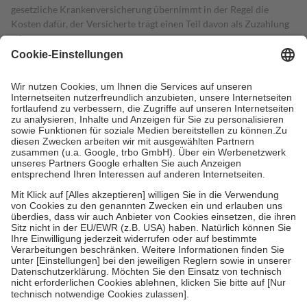
gesetzliche Krankenversicherung übernimmt in der Regel die
Kosten dafür, der Versicherte trägt einen Teil davon als Zuzahlung
mit.
Grundsätzlich leisten Mitglieder Zuzahlungen in Höhe von zehn
Prozent des Abgabepreises,
mindestens
jedoch
fünf Euro
und
höchstens zehn Euro.
Es sind jedoch nie mehr als die tatsächlichen
Kosten der Leistung zu entrichten.
Diese Regeln gelten grundsätzlich auch für Online-Apotheken.
Bei Heilmitteln und häuslicher Krankenpflege beträgt die
Zuzahlung zehn Prozent der Kosten sowie zehn Euro je
Verordnung.
Um das Engagement der Versicherten für ihre eigene Gesundheit zu
stärken und die besondere Stellung der Familie zu unterstützen,
fallen
keine Zuzahlungen
an bei:
• Kindern und Jugendlichen bis zum vollendeten 18. Lebensjahr
mit Ausnahme der Fahrkosten
• Untersuchungen zur Vorsorge und Früherkennung, die von der
GKV getragen werden
• empfohlenen Schutzimpfungen
• Harn- und Blutteststreifen