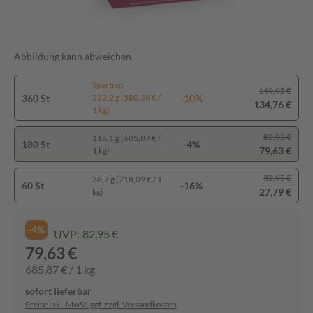
Abbildung kann abweichen
Spartipp
149,95 €
360 St
-10%
232,2 g (580,36 € /
134,76 €
1 kg)
82,95 €
116,1 g (685,87 € /
180 St
-4%
79,63 €
1 kg)
32,95 €
38,7 g (718,09 € / 1
60 St
-16%
27,79 €
kg)
-4%
UVP:
82,95 €
79,63 €
685,87 € / 1 kg
sofort lieferbar
Preise inkl. MwSt. ggf. zzgl. Versandkosten