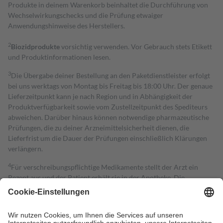
Produkte in deinem Warenkorb beinhaltet die Durchführung von
Wechselwirkungschecks und die Prüfung etwaiger
Anwendungshinweise des Herstellers.
2
Biozidprodukte
vorsichtig verwenden. Vor Gebrauch stets Etikett
und Produktinformationen lesen.
3
Die Übergabe deiner Bestellung an den Paketdienstleister erfolgt
bei uns werktags von Montag bis Freitag bis 18:00 Uhr. Der genaue
Lieferzeitpunkt kann je nach Region und in Abhängigkeit der
Produktverfügbarkeit sowie vom Zustellzeitpunkt des Spediteurs
abweichen. Darüber hinaus können notwendige pharmazeutische
Prüfungen, die zu deiner Arzneimittelsicherheit dienen, die
Lieferfrist um die Dauer der Prüfungen einschließlich Klärungen
verlängern.
4
Für verschreibungspflichtige Medikamente stellt der Arzt ein
Rezept aus und der Patient erhält sie in der Apotheke. Die
gesetzliche Krankenversicherung übernimmt in der Regel die
Kosten dafür, der Versicherte trägt einen Teil davon als Zuzahlung
mit.
Grundsätzlich leisten Mitglieder Zuzahlungen in Höhe von zehn