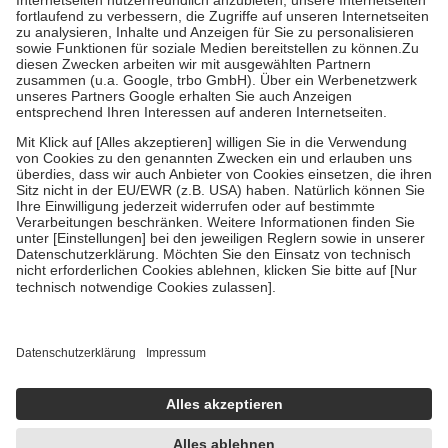
Prozent des Abgabepreises,
mindestens
jedoch
fünf Euro
und
höchstens zehn Euro.
Es sind jedoch nie mehr als die tatsächlichen
Kosten der Leistung zu entrichten.
Diese Regeln gelten grundsätzlich auch für Online-Apotheken.
Bei Heilmitteln und häuslicher Krankenpflege beträgt die
Zuzahlung zehn Prozent der Kosten sowie zehn Euro je
Verordnung.
Um das Engagement der Versicherten für ihre eigene Gesundheit zu
stärken und die besondere Stellung der Familie zu unterstützen,
fallen
keine Zuzahlungen
an bei:
• Kindern und Jugendlichen bis zum vollendeten 18. Lebensjahr
mit Ausnahme der Fahrkosten
• Untersuchungen zur Vorsorge und Früherkennung, die von der
GKV getragen werden
• empfohlenen Schutzimpfungen
• Harn- und Blutteststreifen
Wir nutzen Trusted Shops als unabhängigen Dienstleister für die
Einholung von Bewertungen. Trusted Shops hat Maßnahmen
getroffen, um sicherzustellen, dass es sich um echte Bewertungen
handelt. Mehr Informationen findest du hier: