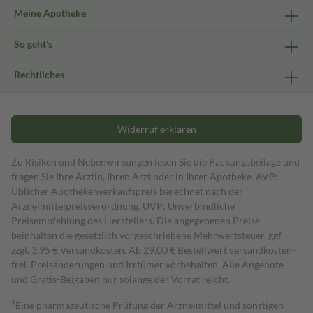
Meine Apotheke
So geht's
Rechtliches
Widerruf erklären
Zu Risiken und Nebenwirkungen lesen Sie die Packungsbeilage und
fragen Sie Ihre Ärztin, Ihren Arzt oder in Ihrer Apotheke. AVP:
Üblicher Apothekenverkaufspreis berechnet nach der
Arzneimittelpreisverordnung. UVP: Unverbindliche
Preisempfehlung des Herstellers. Die angegebenen Preise
beinhalten die gesetzlich vorgeschriebene Mehrwertsteuer, ggf.
zzgl. 3,95 € Versandkosten. Ab 29,00 € Bestell­wert versand­kosten­
frei. Preisänderungen und Irrtümer vorbehalten. Alle Angebote
und Gratis-Beigaben nur solange der Vorrat reicht.
1
Eine pharmazeutische Prüfung der Arzneimittel und sonstigen