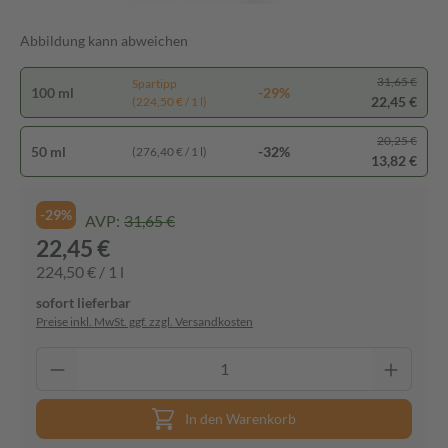
Abbildung kann abweichen
31,65 €
Spartipp
100 ml
-29%
22,45 €
(224,50 € / 1 l)
20,25 €
50 ml
-32%
(276,40 € / 1 l)
13,82 €
-29%
AVP:
31,65 €
22,45 €
224,50 € / 1 l
sofort lieferbar
Preise inkl. MwSt. ggf. zzgl. Versandkosten
In den Warenkorb