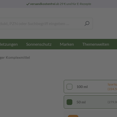
versandkostenfrei
ab 29 € und für E-Rezepte
letzungen
Sonnenschutz
Marken
Themenwelten
üger Komplexmittel
Sparti
100 ml
(224,50
50 ml
(279,00