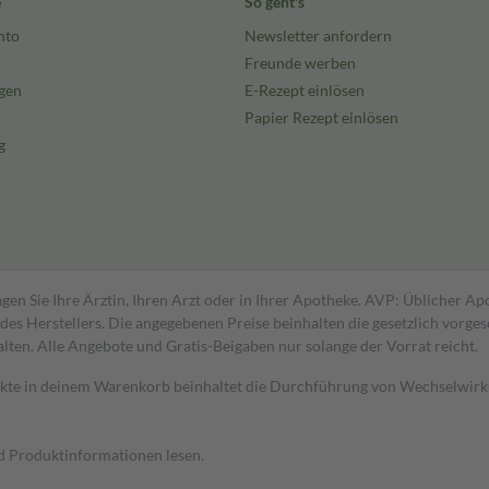
e
So geht's
nto
Newsletter anfordern
Freunde werben
gen
E-Rezept einlösen
Papier Rezept einlösen
g
gen Sie Ihre Ärztin, Ihren Arzt oder in Ihrer Apotheke. AVP: Üblicher A
s Herstellers. Die angegebenen Preise beinhalten die gesetzlich vorgesc
alten. Alle Angebote und Gratis-Beigaben nur solange der Vorrat reicht.
dukte in deinem Warenkorb beinhaltet die Durchführung von Wechselwir
nd Produktinformationen lesen.