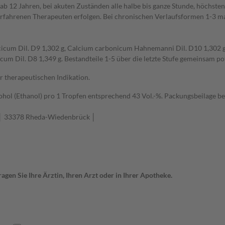
 12 Jahren, bei akuten Zuständen alle halbe bis ganze Stunde, höchstens
ahrenen Therapeuten erfolgen. Bei chronischen Verlaufsformen 1-3 mal 
licicum Dil. D9 1,302 g, Calcium carbonicum Hahnemanni Dil. D10 1,302 g
um Dil. D8 1,349 g. Bestandteile 1-5 über die letzte Stufe gemeinsam pot
r therapeutischen Indikation.
hol (Ethanol) pro 1 Tropfen entsprechend 43 Vol.-%. Packungsbeilage be
 │ 33378 Rheda-Wiedenbrück │
gen Sie Ihre Ärztin, Ihren Arzt oder in Ihrer Apotheke.