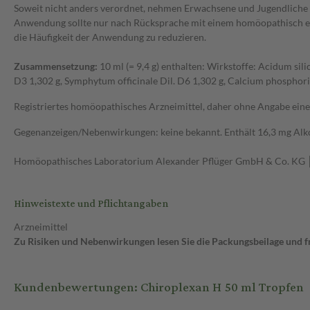
Soweit nicht anders verordnet, nehmen Erwachsene und Jugendliche ab
Anwendung sollte nur nach Rücksprache mit einem homöopathisch erf
die Häufigkeit der Anwendung zu reduzieren.
Zusammensetzung:
10 ml (= 9,4 g) enthalten: Wirkstoffe: Acidum si
D3 1,302 g, Symphytum officinale Dil. D6 1,302 g, Calcium phosphoric
Registriertes homöopathisches Arzneimittel, daher ohne Angabe eine
Gegenanzeigen/Nebenwirkungen: keine bekannt. Enthält 16,3 mg Alko
Homöopathisches Laboratorium Alexander Pflüger GmbH & Co. KG
Hinweistexte und Pflichtangaben
Arzneimittel
Zu Risiken und Nebenwirkungen lesen Sie die Packungsbeilage und fra
Kundenbewertungen: Chiroplexan H 50 ml Tropfen