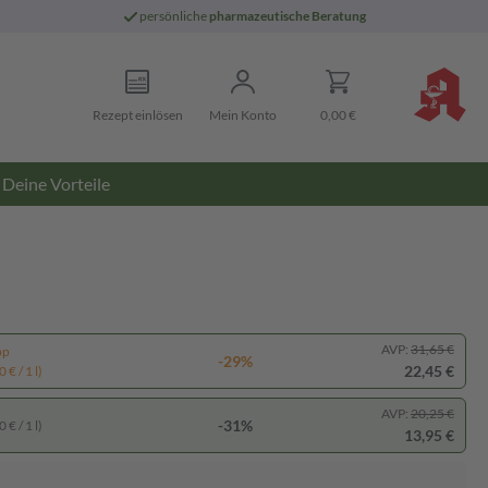
persönliche
pharmazeutische Beratung
Rezept einlösen
Mein Konto
0,00 €
Deine Vorteile
AVP:
31,65 €
pp
-29%
22,45 €
 € / 1 l)
AVP:
20,25 €
-31%
 € / 1 l)
13,95 €