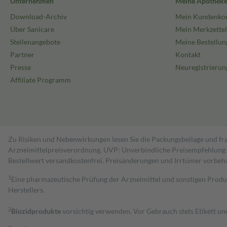
Unternehmen
Meine Apothek
Download-Archiv
Mein Kundenko
Über Sanicare
Mein Merkzettel
Stellenangebote
Meine Bestellun
Partner
Kontakt
Presse
Neuregistrierun
Affiliate Programm
Zu Risiken und Nebenwirkungen lesen Sie die Packungsbeilage und fra
Arzneimittelpreisverordnung. UVP: Unverbindliche Preisempfehlung de
Bestell­wert versand­kosten­frei. Preisänderungen und Irrtümer vorbeh
1
Eine pharmazeutische Prüfung der Arzneimittel und sonstigen Pro
Herstellers.
2
Biozidprodukte
vorsichtig verwenden. Vor Gebrauch stets Etikett u