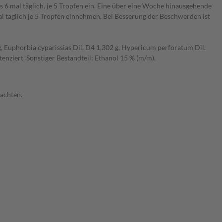
 6 mal täglich, je 5 Tropfen ein. Eine über eine Woche hinausgehende
täglich je 5 Tropfen einnehmen. Bei Besserung der Beschwerden ist
, Euphorbia cyparissias Dil. D4 1,302 g, Hypericum perforatum Dil.
enziert. Sonstiger Bestandteil: Ethanol 15 % (m/m).
achten.