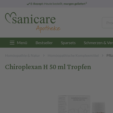
3
E-Rezept:
Heute bestellt,
morgen geliefert
Menü
Bestseller
Sparsets
Schmerzen & Ver
Homöopathie & Natur
Homöopathische Komplexmittel
Pfl
Chiroplexan H 50 ml Tropfen