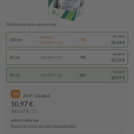
Abbildung kann abweichen
27,70 €
Spartipp
100 ml
-7%
25,64 €
(256,40 € / 1 l)
16,85 €
50 ml
-7%
(314,40 € / 1 l)
15,72 €
11,66 €
30 ml
-6%
(365,67 € / 1 l)
10,97 €
-6%
AVP:
11,66 €
10,97 €
365,67 € / 1 l
sofort lieferbar
Preise inkl. MwSt. ggf. zzgl. Versandkosten