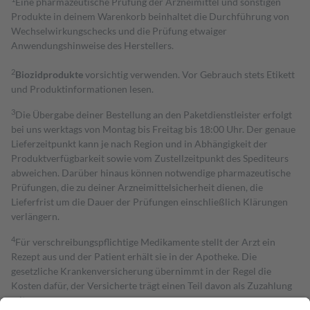
Eine pharmazeutische Prüfung der Arzneimittel und sonstigen
Produkte in deinem Warenkorb beinhaltet die Durchführung von
Wechselwirkungschecks und die Prüfung etwaiger
Anwendungshinweise des Herstellers.
2
Biozidprodukte
vorsichtig verwenden. Vor Gebrauch stets Etikett
und Produktinformationen lesen.
3
Die Übergabe deiner Bestellung an den Paketdienstleister erfolgt
bei uns werktags von Montag bis Freitag bis 18:00 Uhr. Der genaue
Lieferzeitpunkt kann je nach Region und in Abhängigkeit der
Produktverfügbarkeit sowie vom Zustellzeitpunkt des Spediteurs
abweichen. Darüber hinaus können notwendige pharmazeutische
Prüfungen, die zu deiner Arzneimittelsicherheit dienen, die
Lieferfrist um die Dauer der Prüfungen einschließlich Klärungen
verlängern.
4
Für verschreibungspflichtige Medikamente stellt der Arzt ein
Rezept aus und der Patient erhält sie in der Apotheke. Die
gesetzliche Krankenversicherung übernimmt in der Regel die
Kosten dafür, der Versicherte trägt einen Teil davon als Zuzahlung
mit.