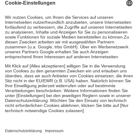
Grundsätzlich leisten Mitglieder Zuzahlungen in Höhe von zehn
Prozent des Abgabepreises,
mindestens
jedoch
fünf Euro
und
höchstens zehn Euro.
Es sind jedoch nie mehr als die tatsächlichen
Kosten der Leistung zu entrichten.
Diese Regeln gelten grundsätzlich auch für Online-Apotheken.
Bei Heilmitteln und häuslicher Krankenpflege beträgt die
Zuzahlung zehn Prozent der Kosten sowie zehn Euro je
Verordnung.
Um das Engagement der Versicherten für ihre eigene Gesundheit zu
stärken und die besondere Stellung der Familie zu unterstützen,
fallen
keine Zuzahlungen
an bei:
• Kindern und Jugendlichen bis zum vollendeten 18. Lebensjahr
mit Ausnahme der Fahrkosten
• Untersuchungen zur Vorsorge und Früherkennung, die von der
GKV getragen werden
• empfohlenen Schutzimpfungen
• Harn- und Blutteststreifen
Wir nutzen Trusted Shops als unabhängigen Dienstleister für die
Einholung von Bewertungen. Trusted Shops hat Maßnahmen
getroffen, um sicherzustellen, dass es sich um echte Bewertungen
handelt. Mehr Informationen findest du hier: