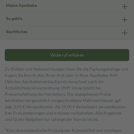
Meine Apotheke
So geht's
Rechtliches
Widerruf erklären
Zu Risiken und Nebenwirkungen lesen Sie die Packungsbeilage und
fragen Sie Ihre Ärztin, Ihren Arzt oder in Ihrer Apotheke. AVP:
Üblicher Apothekenverkaufspreis berechnet nach der
Arzneimittelpreisverordnung. UVP: Unverbindliche
Preisempfehlung des Herstellers. Die angegebenen Preise
beinhalten die gesetzlich vorgeschriebene Mehrwertsteuer, ggf.
zzgl. 3,95 € Versandkosten. Ab 29,00 € Bestell­wert versand­kosten­
frei. Preisänderungen und Irrtümer vorbehalten. Alle Angebote
und Gratis-Beigaben nur solange der Vorrat reicht.
1
Eine pharmazeutische Prüfung der Arzneimittel und sonstigen