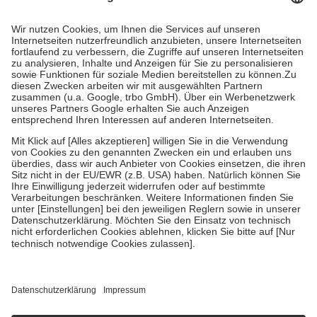
Prozent des Abgabepreises,
mindestens
jedoch
fünf Euro
und
höchstens zehn Euro.
Es sind jedoch nie mehr als die tatsächlichen
Kosten der Leistung zu entrichten.
Diese Regeln gelten grundsätzlich auch für Online-Apotheken.
Bei Heilmitteln und häuslicher Krankenpflege beträgt die
Zuzahlung zehn Prozent der Kosten sowie zehn Euro je
Verordnung.
Um das Engagement der Versicherten für ihre eigene Gesundheit zu
stärken und die besondere Stellung der Familie zu unterstützen,
fallen
keine Zuzahlungen
an bei:
• Kindern und Jugendlichen bis zum vollendeten 18. Lebensjahr
mit Ausnahme der Fahrkosten
• Untersuchungen zur Vorsorge und Früherkennung, die von der
GKV getragen werden
• empfohlenen Schutzimpfungen
• Harn- und Blutteststreifen
Wir nutzen Trusted Shops als unabhängigen Dienstleister für die
Einholung von Bewertungen. Trusted Shops hat Maßnahmen
getroffen, um sicherzustellen, dass es sich um echte Bewertungen
handelt. Mehr Informationen findest du hier: