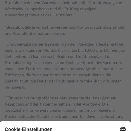
Produkte in deinem Warenkorb beinhaltet die Durchführung von
Wechselwirkungschecks und die Prüfung etwaiger
Anwendungshinweise des Herstellers.
2
Biozidprodukte
vorsichtig verwenden. Vor Gebrauch stets Etikett
und Produktinformationen lesen.
3
Die Übergabe deiner Bestellung an den Paketdienstleister erfolgt
bei uns werktags von Montag bis Freitag bis 18:00 Uhr. Der genaue
Lieferzeitpunkt kann je nach Region und in Abhängigkeit der
Produktverfügbarkeit sowie vom Zustellzeitpunkt des Spediteurs
abweichen. Darüber hinaus können notwendige pharmazeutische
Prüfungen, die zu deiner Arzneimittelsicherheit dienen, die
Lieferfrist um die Dauer der Prüfungen einschließlich Klärungen
verlängern.
4
Für verschreibungspflichtige Medikamente stellt der Arzt ein
Rezept aus und der Patient erhält sie in der Apotheke. Die
gesetzliche Krankenversicherung übernimmt in der Regel die
Kosten dafür, der Versicherte trägt einen Teil davon als Zuzahlung
mit.
Grundsätzlich leisten Mitglieder Zuzahlungen in Höhe von zehn