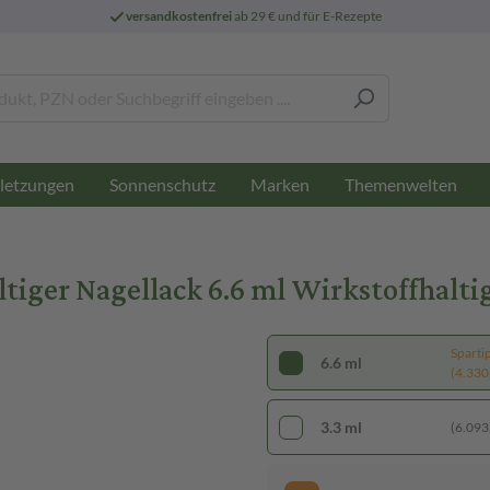
versandkostenfrei
ab 29 € und für E-Rezepte
letzungen
Sonnenschutz
Marken
Themenwelten
ltiger Nagellack 6.6 ml Wirkstoffhalti
Sparti
6.6 ml
(4.330,
3.3 ml
(6.093,