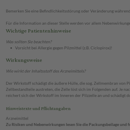
Bemerken Sie eine Befindlichkeitsstörung oder Veränderung während 
Für die Information an dieser Stelle werden vor allem Nebenwirkunge
Wichtige Patientenhinweise
Was sollten Sie beachten?
Vorsicht bei Allergie gegen Pilzmittel (z.B. Ciclopirox)!
Wirkungsweise
Wie wirkt der Inhaltsstoff des Arzneimittels?
Der Wirkstoff schädigt die äußere Hülle, die sog. Zellmembran von Pilz
Zellbestandteile austreten, die Zelle löst sich im Folgenden auf. 
reichert sich der Wirkstoff im Inneren der Pilzzelle an und schädigt d
Hinweistexte und Pflichtangaben
Arzneimittel
Zu Risiken und Nebenwirkungen lesen Sie die Packungsbeilage und fra