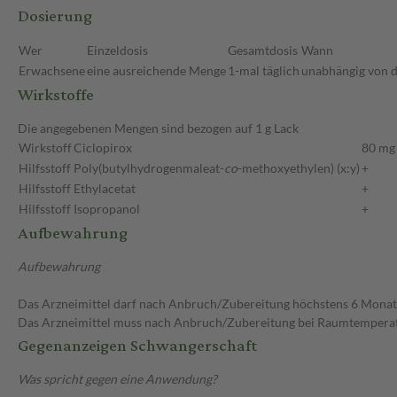
Dosierung
Wer
Einzeldosis
Gesamtdosis
Wann
Erwachsene
eine ausreichende Menge
1-mal täglich
unabhängig von d
Wirkstoffe
Die angegebenen Mengen sind bezogen auf 1 g Lack
Wirkstoff
Ciclopirox
80 mg
Hilfsstoff
Poly(butylhydrogenmaleat-
co
-methoxyethylen) (x:y)
+
Hilfsstoff
Ethylacetat
+
Hilfsstoff
Isopropanol
+
Aufbewahrung
Aufbewahrung
Das Arzneimittel darf nach Anbruch/Zubereitung höchstens 6 Mona
Das Arzneimittel muss nach Anbruch/Zubereitung bei Raumtempera
Gegenanzeigen Schwangerschaft
Was spricht gegen eine Anwendung?