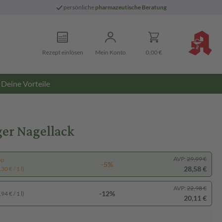
persönliche
pharmazeutische Beratung
Rezept einlösen
Mein Konto
0,00 €
Deine Vorteile
ger Nagellack
AVP:
29,99 €
pp
-5%
28,58 €
30 € / 1 l)
AVP:
22,98 €
-12%
94 € / 1 l)
20,11 €