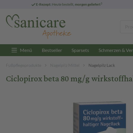
3
E-Rezept:
Heute bestellt,
morgen geliefert
Menü
Bestseller
Sparsets
Schmerzen & Ver
Fußpflegeprodukte
Nagelpilz Mittel
Nagelpilz Lack
Ciclopirox beta 80 mg/g wirkstoffha