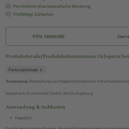
Persönliche pharmazeutische Beratung
Vielfältige Zahlarten
PZN: 16006186
Darre
Produktdetails/Produktinformationen Ciclopirox bet
Packungsbeilage
Anwendung:
Behandlung von Nagelpilzinfektionen (Onychomykosen)
betapharm Arzneimittel GmbH, 86156 Augsburg.
Anwendung & Indikation
Nagelpilz
Es gibt verschiedene Erreger, die eine Erkrankung verursachen können