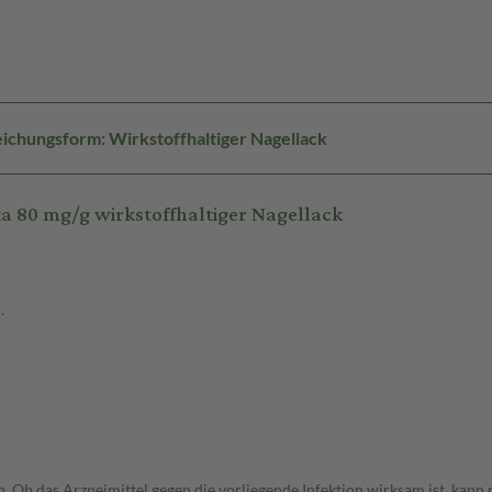
ichungsform: Wirkstoffhaltiger Nagellack
a 80 mg/g wirkstoffhaltiger Nagellack
.
. Ob das Arzneimittel gegen die vorliegende Infektion wirksam ist, kann 