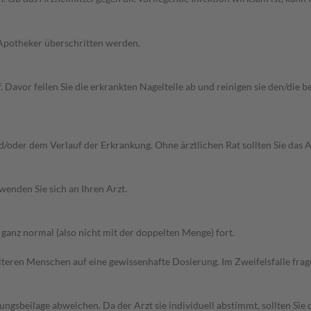
 Apotheker überschritten werden.
f. Davor feilen Sie die erkrankten Nagelteile ab und reinigen sie den/die
oder dem Verlauf der Erkrankung. Ohne ärztlichen Rat sollten Sie das A
wenden Sie sich an Ihren Arzt.
anz normal (also nicht mit der doppelten Menge) fort.
d älteren Menschen auf eine gewissenhafte Dosierung. Im Zweifelsfalle f
gsbeilage abweichen. Da der Arzt sie individuell abstimmt, sollten Si