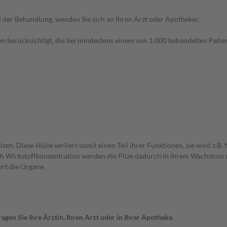
der Behandlung, wenden Sie sich an Ihren Arzt oder Apotheker.
n berücksichtigt, die bei mindestens einem von 1.000 behandelten Patien
en. Diese Hülle verliert somit einen Teil ihrer Funktionen, sie wird z.B.
Je nach Wirkstoffkonzentration werden die Pilze dadurch in ihrem Wachs
ort die Organe.
gen Sie Ihre Ärztin, Ihren Arzt oder in Ihrer Apotheke.