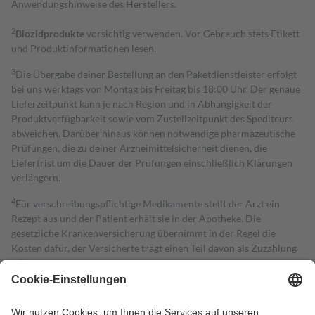
Anwendungshinweise des Herstellers.
2
Biozidprodukte
vorsichtig verwenden. Vor Gebrauch stets Etikett
und Produktinformationen lesen.
3
Die Übergabe deiner Bestellung an den Paketdienstleister erfolgt
bei uns werktags von Montag bis Freitag bis 18:00 Uhr. Der genaue
Lieferzeitpunkt kann je nach Region und in Abhängigkeit der
Produktverfügbarkeit sowie vom Zustellzeitpunkt des Spediteurs
abweichen. Darüber hinaus können notwendige pharmazeutische
Prüfungen, die zu deiner Arzneimittelsicherheit dienen, die
Lieferfrist um die Dauer der Prüfungen einschließlich Klärungen
verlängern.
4
Für verschreibungspflichtige Medikamente stellt der Arzt ein
Rezept aus und der Patient erhält sie in der Apotheke. Die
gesetzliche Krankenversicherung übernimmt in der Regel die
Kosten dafür, der Versicherte trägt einen Teil davon als Zuzahlung
mit.
Grundsätzlich leisten Mitglieder Zuzahlungen in Höhe von zehn
Prozent des Abgabepreises,
mindestens
jedoch
fünf Euro
und
höchstens zehn Euro.
Es sind jedoch nie mehr als die tatsächlichen