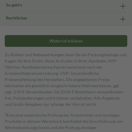
So geht's
Rechtliches
Widerruf erklären
Zu Risiken und Nebenwirkungen lesen Sie die Packungsbeilage und
fragen Sie Ihre Ärztin, Ihren Arzt oder in Ihrer Apotheke. AVP:
Üblicher Apothekenverkaufspreis berechnet nach der
Arzneimittelpreisverordnung. UVP: Unverbindliche
Preisempfehlung des Herstellers. Die angegebenen Preise
beinhalten die gesetzlich vorgeschriebene Mehrwertsteuer, ggf.
zzgl. 3,95 € Versandkosten. Ab 29,00 € Bestell­wert versand­kosten­
frei. Preisänderungen und Irrtümer vorbehalten. Alle Angebote
und Gratis-Beigaben nur solange der Vorrat reicht.
1
Eine pharmazeutische Prüfung der Arzneimittel und sonstigen
Produkte in deinem Warenkorb beinhaltet die Durchführung von
Wechselwirkungschecks und die Prüfung etwaiger