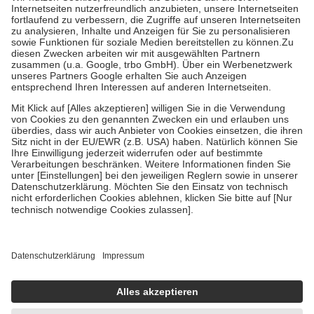
Kosten der Leistung zu entrichten.
Diese Regeln gelten grundsätzlich auch für Online-Apotheken.
Bei Heilmitteln und häuslicher Krankenpflege beträgt die
Zuzahlung zehn Prozent der Kosten sowie zehn Euro je
Verordnung.
Um das Engagement der Versicherten für ihre eigene Gesundheit zu
stärken und die besondere Stellung der Familie zu unterstützen,
fallen
keine Zuzahlungen
an bei:
• Kindern und Jugendlichen bis zum vollendeten 18. Lebensjahr
mit Ausnahme der Fahrkosten
• Untersuchungen zur Vorsorge und Früherkennung, die von der
GKV getragen werden
• empfohlenen Schutzimpfungen
• Harn- und Blutteststreifen
Wir nutzen Trusted Shops als unabhängigen Dienstleister für die
Einholung von Bewertungen. Trusted Shops hat Maßnahmen
getroffen, um sicherzustellen, dass es sich um echte Bewertungen
handelt. Mehr Informationen findest du hier:
https://help.etrusted.com/hc/de/articles/4419944605341
Einige Bilder und Inhalte wurden unter Zuhilfenahme künstlicher