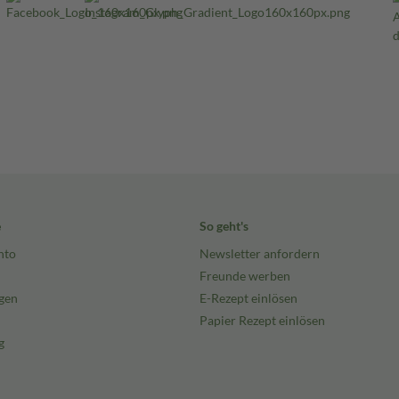
e
So geht's
nto
Newsletter anfordern
Freunde werben
gen
E-Rezept einlösen
Papier Rezept einlösen
g