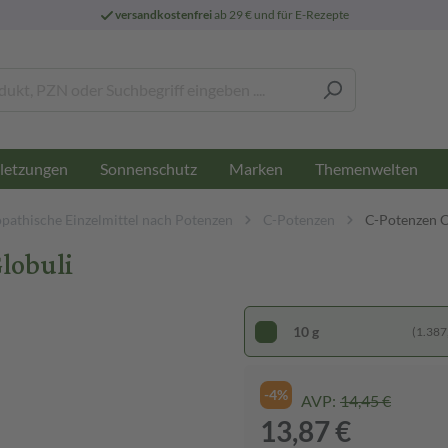
versandkostenfrei
ab 29 € und für E-Rezepte
letzungen
Sonnenschutz
Marken
Themenwelten
athische Einzelmittel nach Potenzen
C-Potenzen
C-Potenzen 
lobuli
10 g
(1.387,
-4%
AVP:
14,45 €
13,87 €