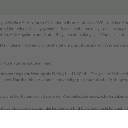
gen Sie Ihre Ärztin, Ihren Arzt oder in Ihrer Apotheke. AVP: Üblicher A
s Herstellers. Die angegebenen Preise beinhalten die gesetzlich vorgesc
alten. Alle Angebote und Gratis-Beigaben nur solange der Vorrat reicht.
dukte in deinem Warenkorb beinhaltet die Durchführung von Wechselwir
nd Produktinformationen lesen.
 uns werktags von Montag bis Freitag bis 18:00 Uhr. Der genaue Lieferze
ichen. Darüber hinaus können notwendige pharmazeutische Prüfungen, die
aus und der Patient erhält sie in der Apotheke. Die gesetzliche Krankenv
ent des Abgabepreises,
mindestens
jedoch
fünf Euro
und
höchstens zehn 
zehn Prozent der Kosten sowie zehn Euro je Verordnung.