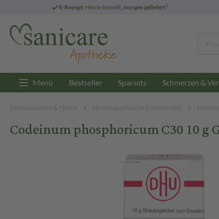
3
E-Rezept:
Heute bestellt,
morgen geliefert
Menü
Bestseller
Sparsets
Schmerzen & Ver
Homöopathie & Natur
Homöopathische Einzelmittel
Homöop
Codeinum phosphoricum C30 10 g G