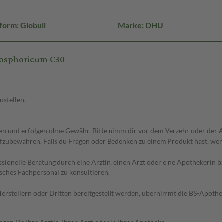
form: Globuli
Marke: DHU
hosphoricum C30
ustellen.
 und erfolgen ohne Gewähr. Bitte nimm dir vor dem Verzehr oder der An
fzubewahren. Falls du Fragen oder Bedenken zu einem Produkt hast, wende
essionelle Beratung durch eine Ärztin, einen Arzt oder eine Apothekerin
sches Fachpersonal zu konsultieren.
n Herstellern oder Dritten bereitgestellt werden, übernimmt die BS-Apot
en Sie Ihre Ärztin, Ihren Arzt oder in Ihrer Apotheke.