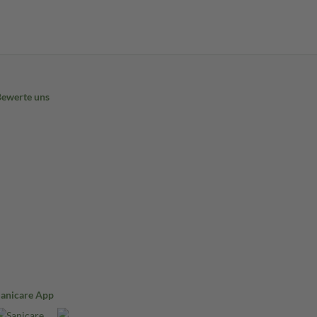
Bewerte uns
Sanicare App