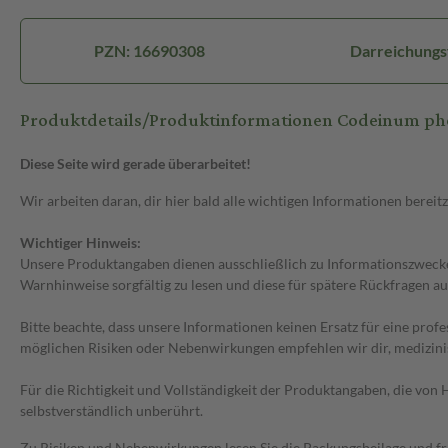
PZN: 16690308
Darreichungs
Produktdetails/Produktinformationen Codeinum p
Diese Seite wird gerade überarbeitet!
Wir arbeiten daran, dir hier bald alle wichtigen Informationen bereitz
Wichtiger Hinweis:
Unsere Produktangaben dienen ausschließlich zu Informationszwecken
Warnhinweise sorgfältig zu lesen und diese für spätere Rückfragen au
Bitte beachte, dass unsere Informationen keinen Ersatz für eine prof
möglichen Risiken oder Nebenwirkungen empfehlen wir dir, medizini
Für die Richtigkeit und Vollständigkeit der Produktangaben, die vo
selbstverständlich unberührt.
Zu Risiken und Nebenwirkungen lesen Sie die Packungsbeilage und frag