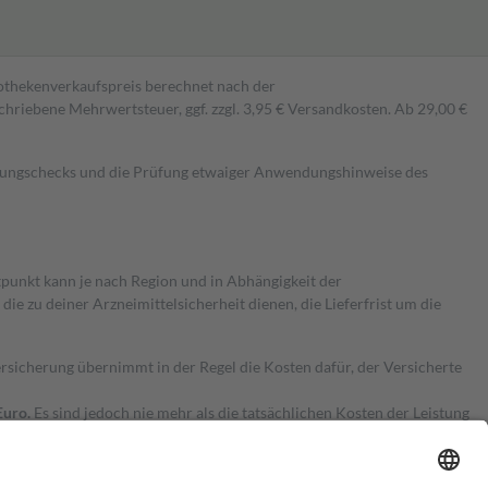
pothekenverkaufspreis berechnet nach der
hriebene Mehrwertsteuer, ggf. zzgl. 3,95 € Versandkosten. Ab 29,00 €
kungschecks und die Prüfung etwaiger Anwendungshinweise des
itpunkt kann je nach Region und in Abhängigkeit der
 zu deiner Arzneimittelsicherheit dienen, die Lieferfrist um die
ersicherung übernimmt in der Regel die Kosten dafür, der Versicherte
Euro.
Es sind jedoch nie mehr als die tatsächlichen Kosten der Leistung