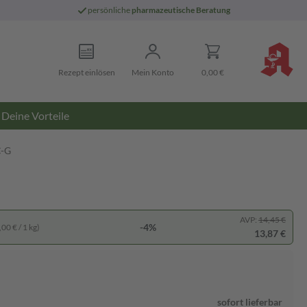
persönliche
pharmazeutische Beratung
Rezept einlösen
Mein Konto
0,00 €
Deine Vorteile
C-G
AVP:
14,45 €
-4%
00 € / 1 kg)
13,87 €
sofort lieferbar