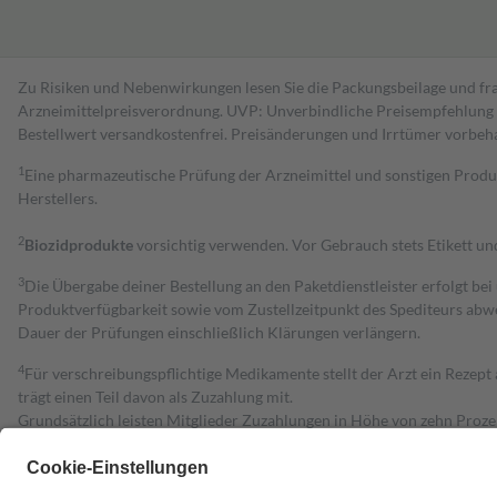
Zu Risiken und Nebenwirkungen lesen Sie die Packungsbeilage und fra
Arzneimittelpreisverordnung. UVP: Unverbindliche Preisempfehlung de
Bestell­wert versand­kosten­frei. Preisänderungen und Irrtümer vorbeh
1
Eine pharmazeutische Prüfung der Arzneimittel und sonstigen Pro
Herstellers.
2
Biozidprodukte
vorsichtig verwenden. Vor Gebrauch stets Etikett u
3
Die Übergabe deiner Bestellung an den Paketdienstleister erfolgt bei
Produktverfügbarkeit sowie vom Zustellzeitpunkt des Spediteurs abwe
Dauer der Prüfungen einschließlich Klärungen verlängern.
4
Für verschreibungspflichtige Medikamente stellt der Arzt ein Rezept 
trägt einen Teil davon als Zuzahlung mit.
Grundsätzlich leisten Mitglieder Zuzahlungen in Höhe von zehn Proz
zu entrichten.
Diese Regeln gelten grundsätzlich auch für Online-Apotheken.
Bei Heilmitteln und häuslicher Krankenpflege beträgt die Zuzahlung 