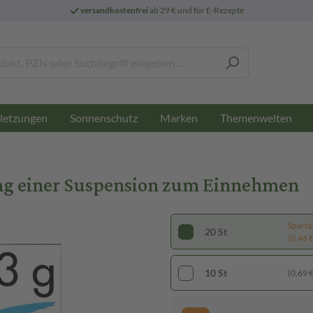
versandkostenfrei
ab 29 € und für E-Rezepte
letzungen
Sonnenschutz
Marken
Themenwelten
lung einer Suspension zum Einnehmen
Sparti
20 St
(0,46 € 
10 St
(0,69 € 