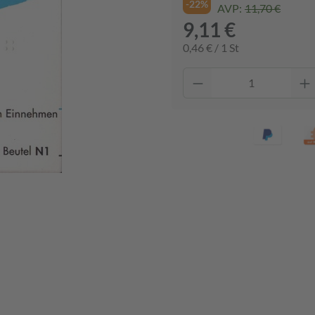
-22%
AVP:
11,70 €
9,11 €
0,46 € / 1 St