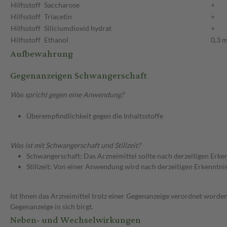
Hilfsstoff
Saccharose
+
Hilfsstoff
Triacetin
+
Hilfsstoff
Siliciumdioxid hydrat
+
Hilfsstoff
Ethanol
0,3 
Aufbewahrung
Gegenanzeigen Schwangerschaft
Was spricht gegen eine Anwendung?
Überempfindlichkeit gegen die Inhaltsstoffe
Was ist mit Schwangerschaft und Stillzeit?
Schwangerschaft: Das Arzneimittel sollte nach derzeitigen Erk
Stillzeit: Von einer Anwendung wird nach derzeitigen Erkenntniss
Ist Ihnen das Arzneimittel trotz einer Gegenanzeige verordnet worden
Gegenanzeige in sich birgt.
Neben- und Wechselwirkungen