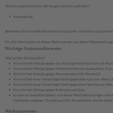
Welche unerwünschten Wirkungen können auftreten?
Verstopfung
Bemerken Sie eine Befindlichkeitsstörung oder Veränderung während 
Für die Information an dieser Stelle werden vor allem Nebenwirkunge
Wichtige Patientenhinweise
Was sollten Sie beachten?
Vorsicht bei Allergie gegen das Süßungsmittel Saccharin (E-Nu
Vorsicht bei Allergie gegen Hülsenfrüchte wie Sojabohnen, Erdn
Vorsicht bei Allergie gegen Monoterpene (z.B. Menthol)!
Vorsicht bei einer Unverträglichkeit gegenüber Glucose. Wenn Si
Vorsicht bei einer Unverträglichkeit gegenüber Saccharose. Wenn
Vorsicht bei Allergie gegen Erdnüsse und Soja.
Es kann Arzneimittel geben, mit denen Wechselwirkungen auftret
Apotheker angeben. Das gilt auch für Arzneimittel, die Sie selb
Wirkungsweise