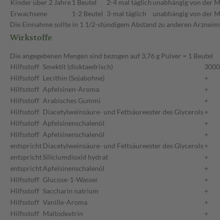
Kinder über 2 Jahre
1 Beutel
2-4 mal täglich
unabhängig von der M
Erwachsene
1-2 Beutel
3-mal täglich
unabhängig von der M
Die Einnahme sollte in 1 1/2-stündigem Abstand zu anderen Arzneimitt
Wirkstoffe
Die angegebenen Mengen sind bezogen auf 3,76 g Pulver = 1 Beutel
Hilfsstoff
Smektit (dioktaedrisch)
3000
Hilfsstoff
Lecithin (Sojabohne)
+
Hilfsstoff
Apfelsinen-Aroma
+
Hilfsstoff
Arabisches Gummi
+
Hilfsstoff
Diacetylweinsäure- und Fettsäureester des Glycerols
+
Hilfsstoff
Apfelsinenschalenöl
+
Hilfsstoff
Apfelsinenschalenöl
+
entspricht
Diacetylweinsäure- und Fettsäureester des Glycerols
+
entspricht
Siliciumdioxid hydrat
+
entspricht
Apfelsinenschalenöl
+
Hilfsstoff
Glucose-1-Wasser
+
Hilfsstoff
Saccharin natrium
+
Hilfsstoff
Vanille-Aroma
+
Hilfsstoff
Maltodextrin
+