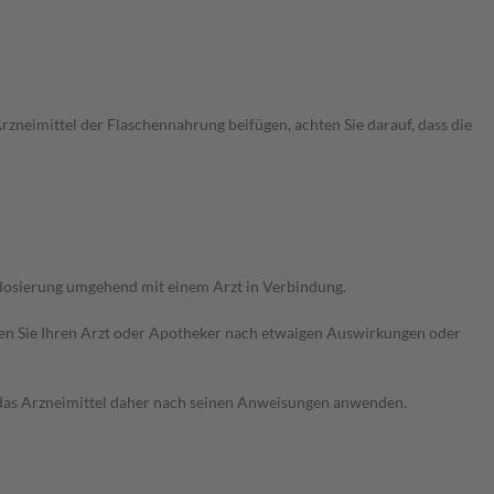
rzneimittel der Flaschennahrung beifügen, achten Sie darauf, dass die
rdosierung umgehend mit einem Arzt in Verbindung.
ragen Sie Ihren Arzt oder Apotheker nach etwaigen Auswirkungen oder
e das Arzneimittel daher nach seinen Anweisungen anwenden.