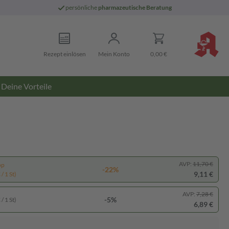
persönliche
pharmazeutische Beratung
Rezept einlösen
Mein Konto
0,00 €
Deine Vorteile
AVP:
11,70 €
pp
-22%
9,11 €
/ 1 St)
AVP:
7,28 €
-5%
/ 1 St)
6,89 €