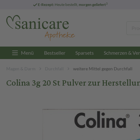
3
E-Rezept:
Heute bestellt,
morgen geliefert
Menü
Bestseller
Sparsets
Schmerzen & Ver
Magen & Darm
Durchfall
weitere Mittel gegen Durchfall
Colina 3g 20 St Pulver zur Herstel