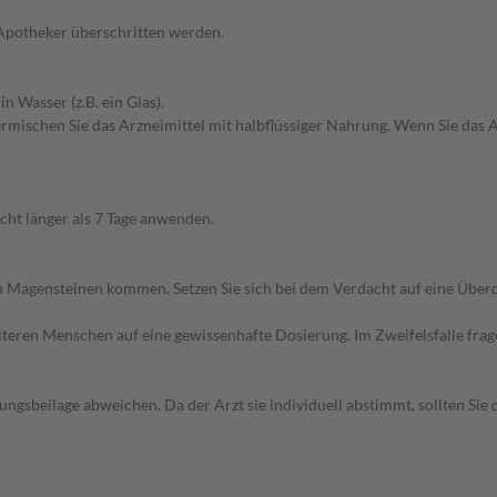
 Apotheker überschritten werden.
n Wasser (z.B. ein Glas).
ermischen Sie das Arzneimittel mit halbflüssiger Nahrung. Wenn Sie das A
icht länger als 7 Tage anwenden.
u Magensteinen kommen. Setzen Sie sich bei dem Verdacht auf eine Übe
d älteren Menschen auf eine gewissenhafte Dosierung. Im Zweifelsfalle f
gsbeilage abweichen. Da der Arzt sie individuell abstimmt, sollten Si