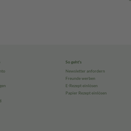
e
So geht's
nto
Newsletter anfordern
Freunde werben
gen
E-Rezept einlösen
Papier Rezept einlösen
g