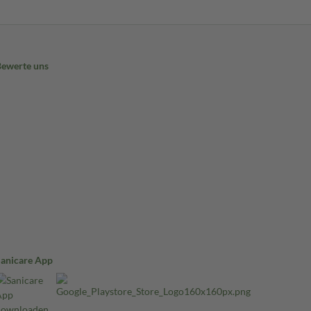
Bewerte uns
Sanicare App