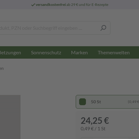
versandkostenfrei
ab 29 € und für E-Rezepte
letzungen
Sonnenschutz
Marken
Themenwelten
en
50 St
(0,49 € 
24,25 €
0,49 € / 1 St