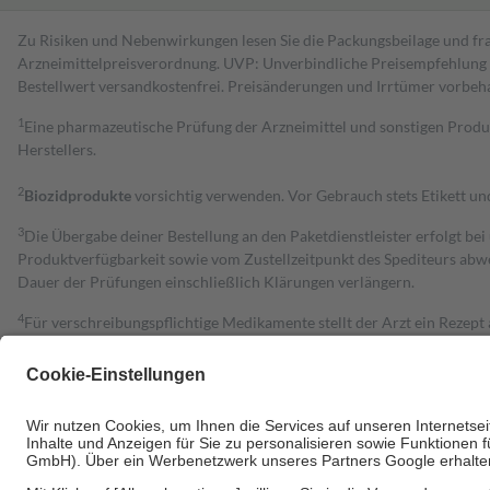
Zu Risiken und Nebenwirkungen lesen Sie die Packungsbeilage und fra
Arzneimittelpreisverordnung. UVP: Unverbindliche Preisempfehlung de
Bestell­wert versand­kosten­frei. Preisänderungen und Irrtümer vorbeh
1
Eine pharmazeutische Prüfung der Arzneimittel und sonstigen Pro
Herstellers.
2
Biozidprodukte
vorsichtig verwenden. Vor Gebrauch stets Etikett u
3
Die Übergabe deiner Bestellung an den Paketdienstleister erfolgt bei
Produktverfügbarkeit sowie vom Zustellzeitpunkt des Spediteurs abwe
Dauer der Prüfungen einschließlich Klärungen verlängern.
4
Für verschreibungspflichtige Medikamente stellt der Arzt ein Rezept 
trägt einen Teil davon als Zuzahlung mit.
Grundsätzlich leisten Mitglieder Zuzahlungen in Höhe von zehn Proz
zu entrichten.
Diese Regeln gelten grundsätzlich auch für Online-Apotheken.
Bei Heilmitteln und häuslicher Krankenpflege beträgt die Zuzahlung 
Um das Engagement der Versicherten für ihre eigene Gesundheit zu stä
• Kindern und Jugendlichen bis zum vollendeten 18. Lebensjahr mit