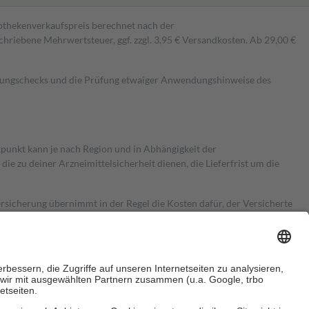
pothekenverkaufspreis berechnet nach der
hriebene Mehrwertsteuer, ggf. zzgl. 3,95 € Versandkosten. Ab 29,00 €
kungschecks und die Prüfung etwaiger Anwendungshinweise des
itpunkt kann je nach Region und in Abhängigkeit der
 zu deiner Arzneimittelsicherheit dienen, die Lieferfrist um die
ersicherung übernimmt in der Regel die Kosten dafür, der Versicherte
Euro.
Es sind jedoch nie mehr als die tatsächlichen Kosten der Leistung
e Zuzahlungen
an bei: