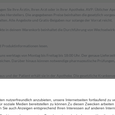
gen Sie Ihre Ärztin, Ihren Arzt oder in Ihrer Apotheke. AVP: Üblicher A
s Herstellers. Die angegebenen Preise beinhalten die gesetzlich vorgesc
alten. Alle Angebote und Gratis-Beigaben nur solange der Vorrat reicht.
dukte in deinem Warenkorb beinhaltet die Durchführung von Wechselwir
nd Produktinformationen lesen.
 uns werktags von Montag bis Freitag bis 18:00 Uhr. Der genaue Lieferze
ichen. Darüber hinaus können notwendige pharmazeutische Prüfungen, die
aus und der Patient erhält sie in der Apotheke. Die gesetzliche Krankenv
ent des Abgabepreises,
mindestens
jedoch
fünf Euro
und
höchstens zehn 
zehn Prozent der Kosten sowie zehn Euro je Verordnung.
rken und die besondere Stellung der Familie zu unterstützen, fallen
kein
 Ausnahme der Fahrkosten