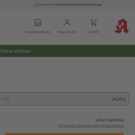
persönliche
pharmazeutische Beratung
Rezept einlösen
Mein Konto
0,00 €
Deine Vorteile
24,25 €
/ 1 St)
sofort lieferbar
Preise inkl. MwSt. ggf. zzgl. Versandkosten