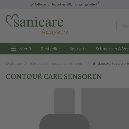
3
E-Rezept:
Heute bestellt,
morgen geliefert
Menü
Bestseller
Sparsets
Schmerzen & Ver
Diabetes
Blutzuckermessgerät Zubehör
Blutzuckerteststreif
CONTOUR CARE SENSOREN