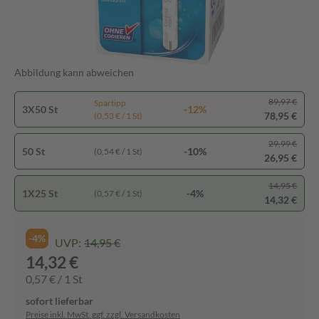
Abbildung kann abweichen
89,97 €
Spartipp
3X50 St
-12%
78,95 €
(0,53 € / 1 St)
29,99 €
50 St
-10%
(0,54 € / 1 St)
26,95 €
14,95 €
1X25 St
-4%
(0,57 € / 1 St)
14,32 €
-4%
UVP:
14,95 €
14,32 €
0,57 € / 1 St
sofort lieferbar
Preise inkl. MwSt. ggf. zzgl. Versandkosten