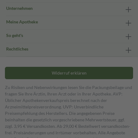
Unternehmen
Meine Apotheke
So geht's
Rechtliches
Widerruf erklären
Zu Risiken und Nebenwirkungen lesen Sie die Packungsbeilage und
fragen Sie Ihre Ärztin, Ihren Arzt oder in Ihrer Apotheke. AVP:
Üblicher Apothekenverkaufspreis berechnet nach der
Arzneimittelpreisverordnung. UVP: Unverbindliche
Preisempfehlung des Herstellers. Die angegebenen Preise
beinhalten die gesetzlich vorgeschriebene Mehrwertsteuer, ggf.
zzgl. 3,95 € Versandkosten. Ab 29,00 € Bestell­wert versand­kosten­
frei. Preisänderungen und Irrtümer vorbehalten. Alle Angebote