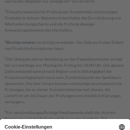
und Gratis-Beigaben nur solange der Vorrat reicht.
1
Eine pharmazeutische Prüfung der Arzneimittel und sonstigen
Produkte in deinem Warenkorb beinhaltet die Durchführung von
Wechselwirkungschecks und die Prüfung etwaiger
Anwendungshinweise des Herstellers.
2
Biozidprodukte
vorsichtig verwenden. Vor Gebrauch stets Etikett
und Produktinformationen lesen.
3
Die Übergabe deiner Bestellung an den Paketdienstleister erfolgt
bei uns werktags von Montag bis Freitag bis 18:00 Uhr. Der genaue
Lieferzeitpunkt kann je nach Region und in Abhängigkeit der
Produktverfügbarkeit sowie vom Zustellzeitpunkt des Spediteurs
abweichen. Darüber hinaus können notwendige pharmazeutische
Prüfungen, die zu deiner Arzneimittelsicherheit dienen, die
Lieferfrist um die Dauer der Prüfungen einschließlich Klärungen
verlängern.
4
Für verschreibungspflichtige Medikamente stellt der Arzt ein
Rezept aus und der Patient erhält sie in der Apotheke. Die
gesetzliche Krankenversicherung übernimmt in der Regel die