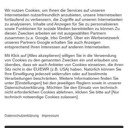
Kosten dafür, der Versicherte trägt einen Teil davon als Zuzahlung
mit.
Grundsätzlich leisten Mitglieder Zuzahlungen in Höhe von zehn
Prozent des Abgabepreises,
mindestens
jedoch
fünf Euro
und
höchstens zehn Euro.
Es sind jedoch nie mehr als die tatsächlichen
Kosten der Leistung zu entrichten.
Diese Regeln gelten grundsätzlich auch für Online-Apotheken.
Bei Heilmitteln und häuslicher Krankenpflege beträgt die
Zuzahlung zehn Prozent der Kosten sowie zehn Euro je
Verordnung.
Um das Engagement der Versicherten für ihre eigene Gesundheit zu
stärken und die besondere Stellung der Familie zu unterstützen,
fallen
keine Zuzahlungen
an bei:
• Kindern und Jugendlichen bis zum vollendeten 18. Lebensjahr
mit Ausnahme der Fahrkosten
• Untersuchungen zur Vorsorge und Früherkennung, die von der
GKV getragen werden
• empfohlenen Schutzimpfungen
• Harn- und Blutteststreifen
Wir nutzen Trusted Shops als unabhängigen Dienstleister für die
Einholung von Bewertungen. Trusted Shops hat Maßnahmen