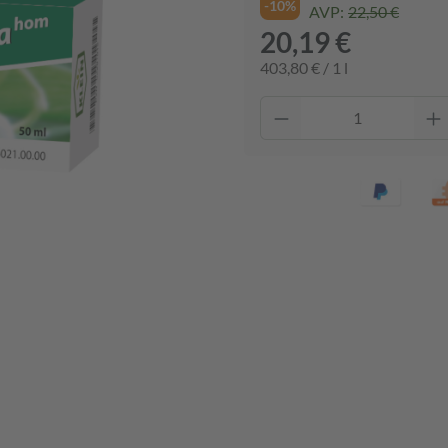
-10%
AVP:
22,50 €
20,19 €
403,80 € / 1 l