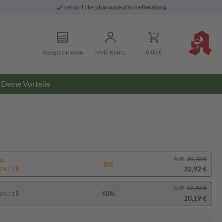
persönliche
pharmazeutische Beratung
Rezept einlösen
Mein Konto
0,00 €
Deine Vorteile
AVP:
35,90 €
pp
-8%
32,92 €
 € / 1 l)
AVP:
22,50 €
-10%
 € / 1 l)
20,19 €