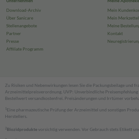
Unternehmen
Meine Apothek
Download-Archiv
Mein Kundenko
Über Sanicare
Mein Merkzettel
Stellenangebote
Meine Bestellun
Partner
Kontakt
Presse
Neuregistrierun
Affiliate Programm
Zu Risiken und Nebenwirkungen lesen Sie die Packungsbeilage und fra
Arzneimittelpreisverordnung. UVP: Unverbindliche Preisempfehlung de
Bestell­wert versand­kosten­frei. Preisänderungen und Irrtümer vorbeh
1
Eine pharmazeutische Prüfung der Arzneimittel und sonstigen Pro
Herstellers.
2
Biozidprodukte
vorsichtig verwenden. Vor Gebrauch stets Etikett u