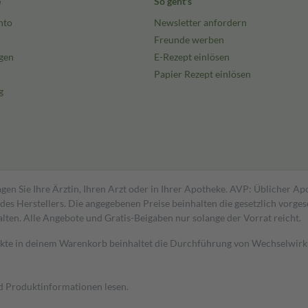
e
So geht's
nto
Newsletter anfordern
Freunde werben
gen
E-Rezept einlösen
Papier Rezept einlösen
g
gen Sie Ihre Ärztin, Ihren Arzt oder in Ihrer Apotheke. AVP: Üblicher A
s Herstellers. Die angegebenen Preise beinhalten die gesetzlich vorgesc
alten. Alle Angebote und Gratis-Beigaben nur solange der Vorrat reicht.
dukte in deinem Warenkorb beinhaltet die Durchführung von Wechselwir
nd Produktinformationen lesen.