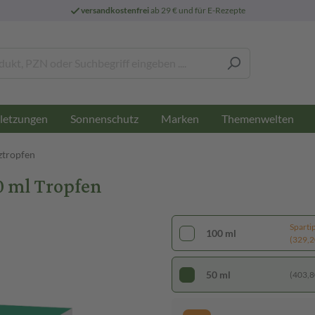
versandkostenfrei
ab 29 € und für E-Rezepte
letzungen
Sonnenschutz
Marken
Themenwelten
ztropfen
 ml Tropfen
Sparti
100 ml
(329,20
50 ml
(403,80