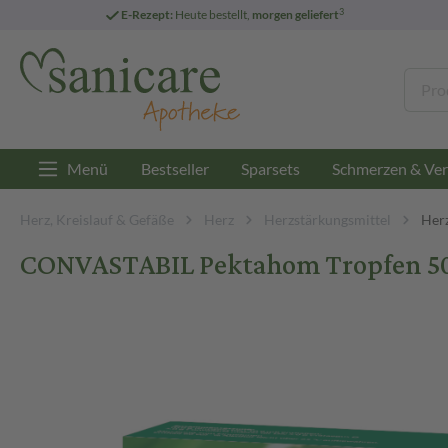
3
E-Rezept:
Heute bestellt,
morgen geliefert
Menü
Bestseller
Sparsets
Schmerzen & Ver
Herz, Kreislauf & Gefäße
Herz
Herzstärkungsmittel
Her
CONVASTABIL Pektahom Tropfen 50