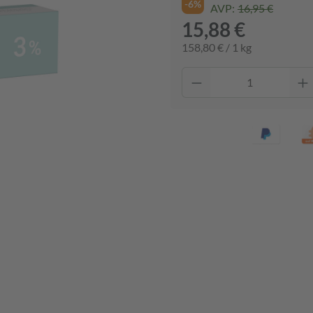
-6%
AVP:
16,95 €
15,88 €
158,80 € / 1 kg