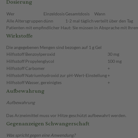
Dosierung
Wer
Einzeldosis
Gesamtdosis
Wann
Alle Altersgruppen
dünn
1-2 mal täglich
verteilt über den Tag
Patienten mit empfindlicher Haut: Sie müssen in Absprache mit Ihrem
Wirkstoffe
Die angegebenen Mengen sind bezogen auf 1 g Gel
Hilfsstoff
Benzoylperoxid
30 mg
Hilfsstoff
Propylenglycol
100 mg
Hilfsstoff
Carbomer
+
Hilfsstoff
Natriumhydroxid zur pH-Wert-Einstellung
+
Hilfsstoff
Wasser, gereinigtes
+
Aufbewahrung
Aufbewahrung
Das Arzneimittel muss vor Hitze geschützt aufbewahrt werden.
Gegenanzeigen Schwangerschaft
Was spricht gegen eine Anwendung?