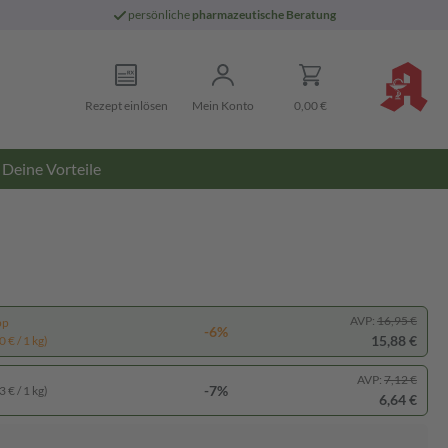
persönliche
pharmazeutische Beratung
Rezept einlösen
Mein Konto
0,00 €
Deine Vorteile
AVP:
16,95 €
pp
-6%
15,88 €
 € / 1 kg)
AVP:
7,12 €
-7%
 € / 1 kg)
6,64 €