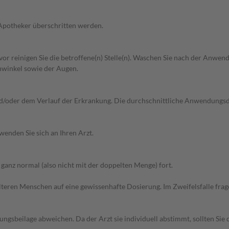
 Apotheker überschritten werden.
Zuvor reinigen Sie die betroffene(n) Stelle(n). Waschen Sie nach der Anw
winkel sowie der Augen.
d/oder dem Verlauf der Erkrankung. Die durchschnittliche Anwendungs
wenden Sie sich an Ihren Arzt.
anz normal (also nicht mit der doppelten Menge) fort.
d älteren Menschen auf eine gewissenhafte Dosierung. Im Zweifelsfalle f
gsbeilage abweichen. Da der Arzt sie individuell abstimmt, sollten Si