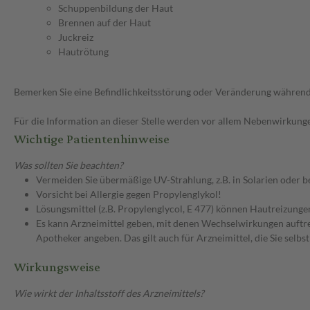
Schuppenbildung der Haut
Brennen auf der Haut
Juckreiz
Hautrötung
Bemerken Sie eine Befindlichkeitsstörung oder Veränderung während 
Für die Information an dieser Stelle werden vor allem Nebenwirkunge
Wichtige Patientenhinweise
Was sollten Sie beachten?
Vermeiden Sie übermäßige UV-Strahlung, z.B. in Solarien oder 
Vorsicht bei Allergie gegen Propylenglykol!
Lösungsmittel (z.B. Propylenglycol, E 477) können Hautreizunge
Es kann Arzneimittel geben, mit denen Wechselwirkungen auftret
Apotheker angeben. Das gilt auch für Arzneimittel, die Sie selb
Wirkungsweise
Wie wirkt der Inhaltsstoff des Arzneimittels?