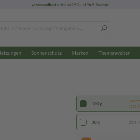
versandkostenfrei
ab 29 € und für E-Rezepte
letzungen
Sonnenschutz
Marken
Themenwelten
Sparti
100 g
(158,80
30 g
(221,33