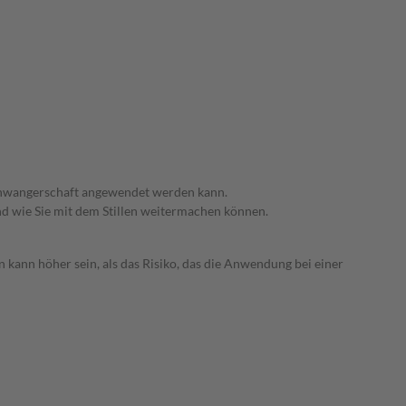
 Schwangerschaft angewendet werden kann.
nd wie Sie mit dem Stillen weitermachen können.
 kann höher sein, als das Risiko, das die Anwendung bei einer