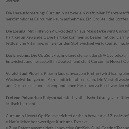
werden.
Die Herausforderung:
Curcumin ist zwar ein kraftvoller Pflanzenstof
herkömmliches Curcumin kaum aufnehmen. Ein Großteil des Stoffes wir
Die Lösung:
Mit Hilfe von γ-Cyclodextrin aus Maisstärke wird Curcu
Partikel umgewandelt. Die Partikel kommen so besser mit der Darmwa
fettlösliche Vitamine, um sie für den Stoffwechsel verfügbar zu mach
Das Ergebnis:
Die OptiSolv-Technologie steigert durch γ-Cyclodextri
Entwickelt und hergestellt in Deutschland steht Curcumin Hevert Opt
Verzicht auf Piperin
: Piperin (aus schwarzem Pfeffer) wird häufig e
Wechselwirkungen mit Arzneimitteln führen kann. Die Verstoffwech
und Darm reizen und bei empfindlichen Personen zu Beschwerden wie
Frei von Polysorbat:
Polysorbate sind synthetische Lösungsvermittle
kritisch betrachtet.
Curcumin Hevert OptiSolv verzichtet deshalb bewusst auf Zusatzstoff
• Natürlicher hochwertiger Kurkuma-Extrakt
• Zum Patent angemeldete, innovative OptiSolv Dual-Coating Techno