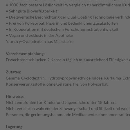
• 1000-fach bessere Löslichkeit im Vergleich zu herkömmlichem Ku
• Sehr gute Bioverfügbarkeit*
• Die zweifache Beschichtung der Dual-Coating Technologie verhind
• Frei von Polysorbat, Piperin und bedenklichen Zusatzstoffen
• In Kooperation mit deutschem Forschungsinstitut entwickelt
• Vegan und exklusiv in der Apotheke
*durch γ-Cyclodextrin aus Maisstärke
Verzehrsempfehlung:
Erwachsene schlucken 2 Kapseln täglich mit ausreichend Flüssigkeit z
Zutaten:
Gamma-Cyclodextrin, Hydroxypropylmethylcellulose, Kurkuma-Extrakt, 
Konservierungsstoffe, ohne Gelatine, frei von Polysorbat
Hinweise:
Nicht empfohlen für Kinder und Jugendliche unter 18 Jahren.
Nicht verzehren während der Schwangerschaft und Stillzeit und wenn
Personen, die gerinnungshemmende Medikamente einnehmen, sollten 
Lagerung: