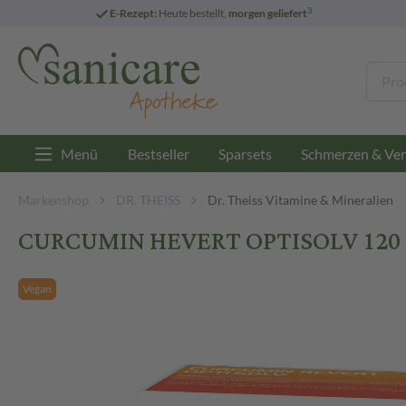
3
E-Rezept:
Heute bestellt,
morgen geliefert
Menü
Bestseller
Sparsets
Schmerzen & Ver
Markenshop
DR. THEISS
Dr. Theiss Vitamine & Mineralien
CURCUMIN HEVERT OPTISOLV 120 S
Vegan