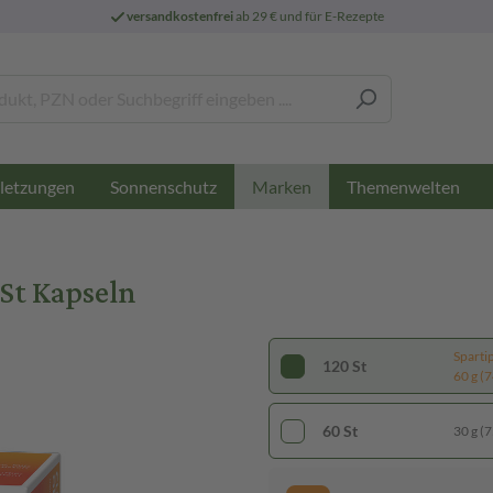
versandkostenfrei
ab 29 € und für E-Rezepte
letzungen
Sonnenschutz
Themenwelten
Marken
t Kapseln
Sparti
120 St
60 g (7
60 St
30 g (7