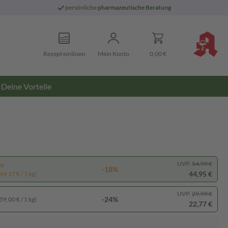
persönliche
pharmazeutische Beratung
Rezept einlösen
Mein Konto
0,00 €
Deine Vorteile
UVP:
54,99 €
pp
-18%
44,95 €
49,17 € / 1 kg)
UVP:
29,99 €
-24%
59,00 € / 1 kg)
22,77 €