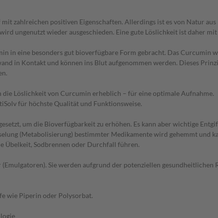
f mit zahlreichen positiven Eigenschaften. Allerdings ist es von Natur au
d ungenutzt wieder ausgeschieden. Eine gute Löslichkeit ist daher mit e
min in eine besonders gut bioverfügbare Form gebracht. Das Curcumin wi
nd in Kontakt und können ins Blut aufgenommen werden. Dieses Prinzip 
en.
n die Löslichkeit von Curcumin erheblich – für eine optimale Aufnahme.
iSolv für höchste Qualität und Funktionsweise.
ingesetzt, um die Bioverfügbarkeit zu erhöhen. Es kann aber wichtige E
selung (Metabolisierung) bestimmter Medikamente wird gehemmt und ka
 Übelkeit, Sodbrennen oder Durchfall führen.
r (Emulgatoren). Sie werden aufgrund der potenziellen gesundheitlichen
e wie Piperin oder Polysorbat.
logie