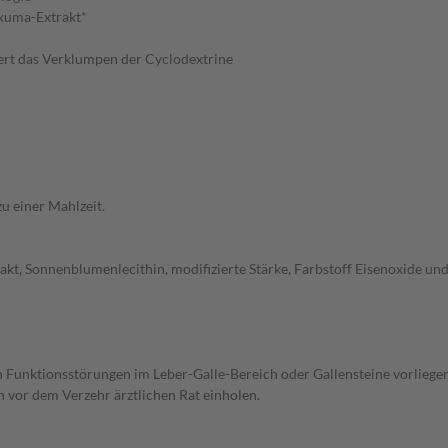
rkuma-Extrakt*
ert das Verklumpen der Cyclodextrine
u einer Mahlzeit.
Sonnenblumenlecithin, modifizierte Stärke, Farbstoff Eisenoxide und Ei
 Funktionsstörungen im Leber-Galle-Bereich oder Gallensteine vorliegen
vor dem Verzehr ärztlichen Rat einholen.