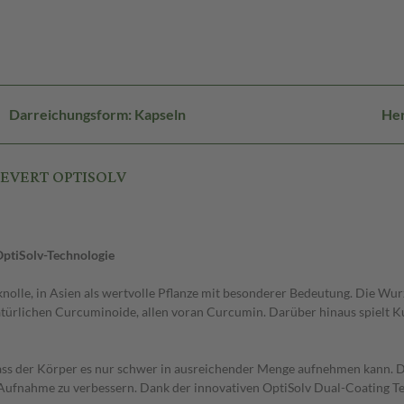
Darreichungsform: Kapseln
Her
HEVERT OPTISOLV
OptiSolv-Technologie
olle, in Asien als wertvolle Pflanze mit besonderer Bedeutung. Die Wurz
 natürlichen Curcuminoide, allen voran Curcumin. Darüber hinaus spielt
dass der Körper es nur schwer in ausreichender Menge aufnehmen kann. 
e Aufnahme zu verbessern. Dank der innovativen OptiSolv Dual-Coating Te