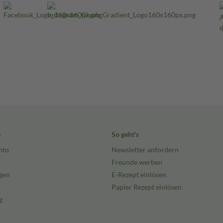
e
So geht's
nto
Newsletter anfordern
Freunde werben
gen
E-Rezept einlösen
Papier Rezept einlösen
g