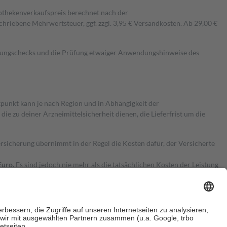
pothekenverkaufspreis berechnet nach der
hriebene Mehrwertsteuer, ggf. zzgl. 3,95 € Versandkosten. Ab 29,00 €
kungschecks und die Prüfung etwaiger Anwendungshinweise des
itpunkt kann je nach Region und in Abhängigkeit der
 zu deiner Arzneimittelsicherheit dienen, die Lieferfrist um die
ersicherung übernimmt in der Regel die Kosten dafür, der Versicherte
Euro.
Es sind jedoch nie mehr als die tatsächlichen Kosten der Leistung
e Zuzahlungen
an bei: