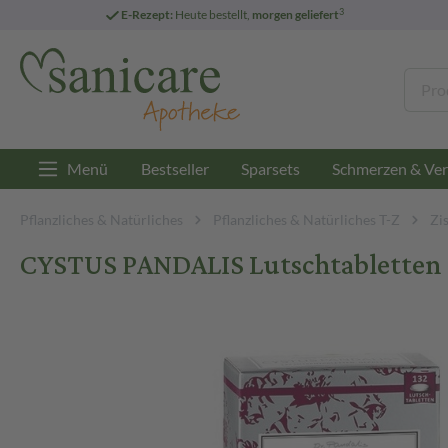
3
E-Rezept:
Heute bestellt,
morgen geliefert
Menü
Bestseller
Sparsets
Schmerzen & Ver
Pflanzliches & Natürliches
Pflanzliches & Natürliches T-Z
Zi
CYSTUS PANDALIS Lutschtabletten 1