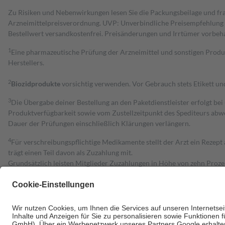
Zu Risiken und Nebenwirkungen lesen Sie die Packungsbeilage und fra
Arzneimittelpreisverordnung. UVP: Unverbindliche Preisempfehlung de
Bestell­wert versand­kosten­frei. Preisänderungen und Irrtümer vorbeh
1
Eine pharmazeutische Prüfung der Arzneimittel und sonstigen Pro
Herstellers.
2
Biozidprodukte
vorsichtig verwenden. Vor Gebrauch stets Etikett u
3
Die Übergabe deiner Bestellung an den Paketdienstleister erfolgt bei
Produktverfügbarkeit sowie vom Zustellzeitpunkt des Spediteurs abwe
Dauer der Prüfungen einschließlich Klärungen verlängern.
4
Für verschreibungspflichtige Medikamente stellt der Arzt ein Rezept 
trägt einen Teil davon als Zuzahlung mit.
Grundsätzlich leisten Mitglieder Zuzahlungen in Höhe von zehn Proz
zu entrichten.
Diese Regeln gelten grundsätzlich auch für Online-Apotheken.
Bei Heilmitteln und häuslicher Krankenpflege beträgt die Zuzahlung 
Um das Engagement der Versicherten für ihre eigene Gesundheit zu stä
• Kindern und Jugendlichen bis zum vollendeten 18. Lebensjahr mit