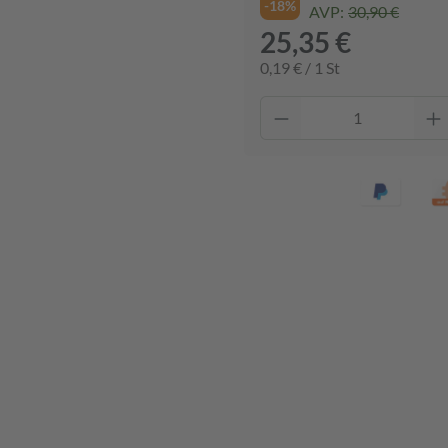
-18%
AVP:
30,90 €
25,35 €
0,19 € / 1 St