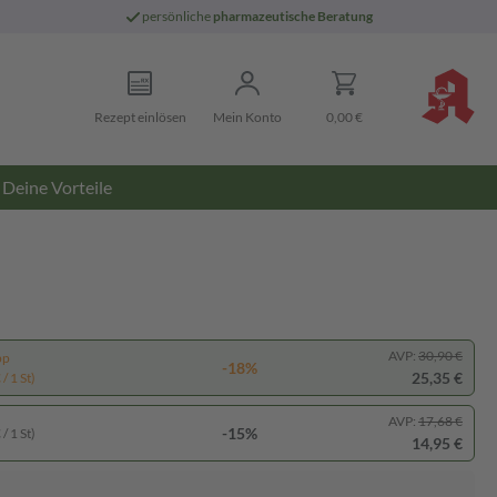
persönliche
pharmazeutische Beratung
Rezept einlösen
Mein Konto
0,00 €
Deine Vorteile
AVP:
30,90 €
pp
-18%
25,35 €
/ 1 St)
AVP:
17,68 €
-15%
/ 1 St)
14,95 €