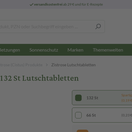
versandkostenfrei
ab 29 € und für E-Rezepte
letzungen
Sonnenschutz
Marken
Themenwelten
strose (Cistus) Produkte
Zistrose Lutschtabletten
32 St Lutschtabletten
Sparti
132 St
(0,19 € 
66 St
(0,23 € 