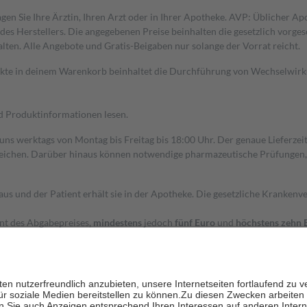
gen Sie Ihre Ärztin, Ihren Arzt oder in Ihrer Apotheke. AVP: Üblicher A
s Herstellers. Die angegebenen Preise beinhalten die gesetzlich vorgesc
alten. Alle Angebote und Gratis-Beigaben nur solange der Vorrat reicht.
dukte in deinem Warenkorb beinhaltet die Durchführung von Wechselwir
nd Produktinformationen lesen.
 uns werktags von Montag bis Freitag bis 18:00 Uhr. Der genaue Lieferze
ichen. Darüber hinaus können notwendige pharmazeutische Prüfungen, die
aus und der Patient erhält sie in der Apotheke. Die gesetzliche Krankenv
ent des Abgabepreises,
mindestens
jedoch
fünf Euro
und
höchstens zehn 
zehn Prozent der Kosten sowie zehn Euro je Verordnung.
rken und die besondere Stellung der Familie zu unterstützen, fallen
kein
 Ausnahme der Fahrkosten