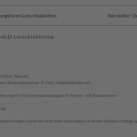
ungsform: Lutschtabletten
Hersteller: 
ALIS Lutschtabletten
mittel: Wasser),
ver, Roterübenpulver (E 162), Hagebuttenkernöl.
r Linderung von Schleimhautreizungen im Mund- und Rachenraum.
ng.
wirkungen sollte ein Arzt oder eine andere in einem Heilberuf tätige q