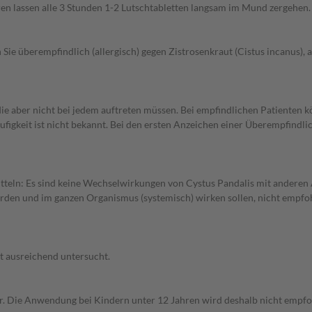
ren lassen alle 3 Stunden 1-2 Lutschtabletten langsam im Mund zergehen.
e überempfindlich (allergisch) gegen Zistrosenkraut (Cistus incanus), 
ie aber nicht bei jedem auftreten müssen. Bei empfindlichen Patienten k
figkeit ist nicht bekannt. Bei den ersten Anzeichen einer Überempfindl
eln: Es sind keine Wechselwirkungen von Cystus Pandalis mit anderen Ar
n und im ganzen Organismus (systemisch) wirken sollen, nicht empfohlen
t ausreichend untersucht.
r. Die Anwendung bei Kindern unter 12 Jahren wird deshalb nicht empfo