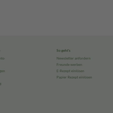
e
So geht's
nto
Newsletter anfordern
Freunde werben
gen
E-Rezept einlösen
Papier Rezept einlösen
g