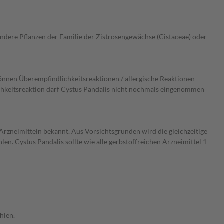
andere Pflanzen der Familie der Zistrosengewächse (Cistaceae) oder
önnen Überempfindlichkeitsreaktionen / allergische Reaktionen
ichkeitsreaktion darf Cystus Pandalis nicht nochmals eingenommen
zneimitteln bekannt. Aus Vorsichtsgründen wird die gleichzeitige
. Cystus Pandalis sollte wie alle gerbstoffreichen Arzneimittel 1
hlen.