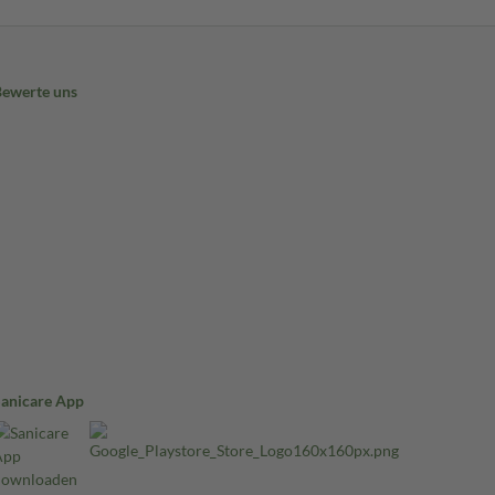
Bewerte uns
Sanicare App