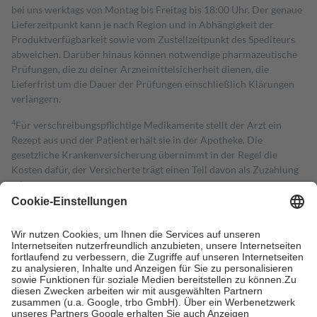
bei uns werktags von Montag bis Freitag bis 18:00 Uhr. Der genaue
Lieferzeitpunkt kann je nach Region und in Abhängigkeit der
Produktverfügbarkeit sowie vom Zustellzeitpunkt des Spediteurs
abweichen. Darüber hinaus können notwendige pharmazeutische
Prüfungen, die zu deiner Arzneimittelsicherheit dienen, die
Lieferfrist um die Dauer der Prüfungen einschließlich Klärungen
verlängern.
4
Für verschreibungspflichtige Medikamente stellt der Arzt ein
Rezept aus und der Patient erhält sie in der Apotheke. Die
gesetzliche Krankenversicherung übernimmt in der Regel die
Kosten dafür, der Versicherte trägt einen Teil davon als Zuzahlung
mit.
Grundsätzlich leisten Mitglieder Zuzahlungen in Höhe von zehn
Prozent des Abgabepreises,
mindestens
jedoch
fünf Euro
und
höchstens zehn Euro.
Es sind jedoch nie mehr als die tatsächlichen
Kosten der Leistung zu entrichten.
Diese Regeln gelten grundsätzlich auch für Online-Apotheken.
Bei Heilmitteln und häuslicher Krankenpflege beträgt die
Zuzahlung zehn Prozent der Kosten sowie zehn Euro je
Verordnung.