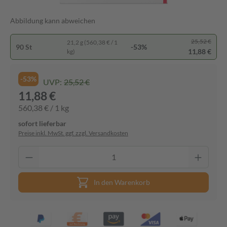
Abbildung kann abweichen
25,52 €
21,2 g (560,38 € / 1
90 St
-53%
11,88 €
kg)
-53%
UVP:
25,52 €
11,88 €
560,38 € / 1 kg
sofort lieferbar
Preise inkl. MwSt. ggf. zzgl. Versandkosten
In den Warenkorb