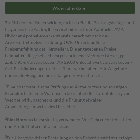
Widerruf erklären
Zu Risiken und Nebenwirkungen lesen Sie die Packungsbeilage und
fragen Sie Ihre Ärztin, Ihren Arzt oder in Ihrer Apotheke. AVP:
Üblicher Apothekenverkaufspreis berechnet nach der
Arzneimittelpreisverordnung. UVP: Unverbindliche
Preisempfehlung des Herstellers. Die angegebenen Preise
beinhalten die gesetzlich vorgeschriebene Mehrwertsteuer, ggf.
zzgl. 3,95 € Versandkosten. Ab 29,00 € Bestell­wert versand­kosten­
frei. Preisänderungen und Irrtümer vorbehalten. Alle Angebote
und Gratis-Beigaben nur solange der Vorrat reicht.
1
Eine pharmazeutische Prüfung der Arzneimittel und sonstigen
Produkte in deinem Warenkorb beinhaltet die Durchführung von
Wechselwirkungschecks und die Prüfung etwaiger
Anwendungshinweise des Herstellers.
2
Biozidprodukte
vorsichtig verwenden. Vor Gebrauch stets Etikett
und Produktinformationen lesen.
3
Die Übergabe deiner Bestellung an den Paketdienstleister erfolgt