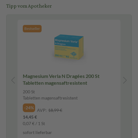
Tipp vom Apotheker
Bestseller
Magnesium Verla N Dragées 200 St
Ca
Tabletten magensaftresistent
Br
200 St
100
Tabletten magensaftresistent
Bra
-24%
-4
AVP:
18,99 €
14,45 €
15,
0,07 € / 1 St
0,1
sofort lieferbar
sof