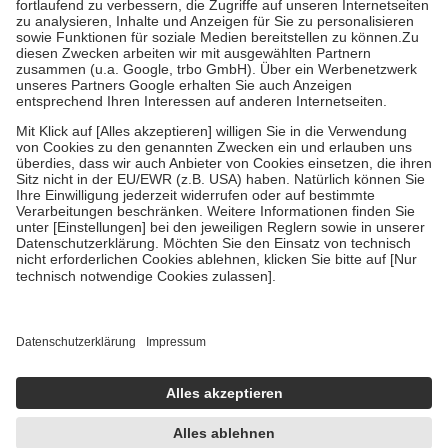
Diese Regeln gelten grundsätzlich auch für Online-Apotheken.
Bei Heilmitteln und häuslicher Krankenpflege beträgt die
Zuzahlung zehn Prozent der Kosten sowie zehn Euro je
Verordnung.
Um das Engagement der Versicherten für ihre eigene Gesundheit zu
stärken und die besondere Stellung der Familie zu unterstützen,
fallen
keine Zuzahlungen
an bei:
• Kindern und Jugendlichen bis zum vollendeten 18. Lebensjahr
mit Ausnahme der Fahrkosten
• Untersuchungen zur Vorsorge und Früherkennung, die von der
GKV getragen werden
• empfohlenen Schutzimpfungen
• Harn- und Blutteststreifen
Wir nutzen Trusted Shops als unabhängigen Dienstleister für die
Einholung von Bewertungen. Trusted Shops hat Maßnahmen
getroffen, um sicherzustellen, dass es sich um echte Bewertungen
handelt. Mehr Informationen findest du hier:
https://help.etrusted.com/hc/de/articles/4419944605341
Einige Bilder und Inhalte wurden unter Zuhilfenahme künstlicher
Intelligenz erstellt.