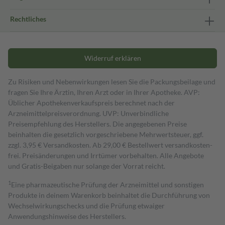
Rechtliches
Widerruf erklären
Zu Risiken und Nebenwirkungen lesen Sie die Packungsbeilage und
fragen Sie Ihre Ärztin, Ihren Arzt oder in Ihrer Apotheke. AVP:
Üblicher Apothekenverkaufspreis berechnet nach der
Arzneimittelpreisverordnung. UVP: Unverbindliche
Preisempfehlung des Herstellers. Die angegebenen Preise
beinhalten die gesetzlich vorgeschriebene Mehrwertsteuer, ggf.
zzgl. 3,95 € Versandkosten. Ab 29,00 € Bestell­wert versand­kosten­
frei. Preisänderungen und Irrtümer vorbehalten. Alle Angebote
und Gratis-Beigaben nur solange der Vorrat reicht.
1
Eine pharmazeutische Prüfung der Arzneimittel und sonstigen
Produkte in deinem Warenkorb beinhaltet die Durchführung von
Wechselwirkungschecks und die Prüfung etwaiger
Anwendungshinweise des Herstellers.