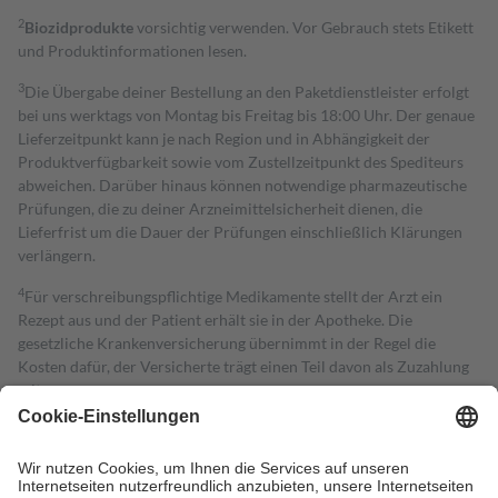
2
Biozidprodukte
vorsichtig verwenden. Vor Gebrauch stets Etikett
und Produktinformationen lesen.
3
Die Übergabe deiner Bestellung an den Paketdienstleister erfolgt
bei uns werktags von Montag bis Freitag bis 18:00 Uhr. Der genaue
Lieferzeitpunkt kann je nach Region und in Abhängigkeit der
Produktverfügbarkeit sowie vom Zustellzeitpunkt des Spediteurs
abweichen. Darüber hinaus können notwendige pharmazeutische
Prüfungen, die zu deiner Arzneimittelsicherheit dienen, die
Lieferfrist um die Dauer der Prüfungen einschließlich Klärungen
verlängern.
4
Für verschreibungspflichtige Medikamente stellt der Arzt ein
Rezept aus und der Patient erhält sie in der Apotheke. Die
gesetzliche Krankenversicherung übernimmt in der Regel die
Kosten dafür, der Versicherte trägt einen Teil davon als Zuzahlung
mit.
Grundsätzlich leisten Mitglieder Zuzahlungen in Höhe von zehn
Prozent des Abgabepreises,
mindestens
jedoch
fünf Euro
und
höchstens zehn Euro.
Es sind jedoch nie mehr als die tatsächlichen
Kosten der Leistung zu entrichten.