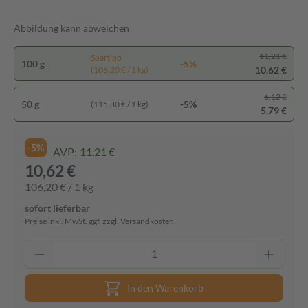
Abbildung kann abweichen
11,21 €
Spartipp
100 g
-5%
10,62 €
(106,20 € / 1 kg)
6,12 €
50 g
-5%
(115,80 € / 1 kg)
5,79 €
-5%
AVP:
11,21 €
10,62 €
106,20 € / 1 kg
sofort lieferbar
Preise inkl. MwSt. ggf. zzgl. Versandkosten
In den Warenkorb