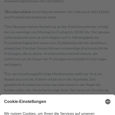
Anwendungshinweise des Herstellers.
2
Biozidprodukte
vorsichtig verwenden. Vor Gebrauch stets Etikett
und Produktinformationen lesen.
3
Die Übergabe deiner Bestellung an den Paketdienstleister erfolgt
bei uns werktags von Montag bis Freitag bis 18:00 Uhr. Der genaue
Lieferzeitpunkt kann je nach Region und in Abhängigkeit der
Produktverfügbarkeit sowie vom Zustellzeitpunkt des Spediteurs
abweichen. Darüber hinaus können notwendige pharmazeutische
Prüfungen, die zu deiner Arzneimittelsicherheit dienen, die
Lieferfrist um die Dauer der Prüfungen einschließlich Klärungen
verlängern.
4
Für verschreibungspflichtige Medikamente stellt der Arzt ein
Rezept aus und der Patient erhält sie in der Apotheke. Die
gesetzliche Krankenversicherung übernimmt in der Regel die
Kosten dafür, der Versicherte trägt einen Teil davon als Zuzahlung
mit.
Grundsätzlich leisten Mitglieder Zuzahlungen in Höhe von zehn
Prozent des Abgabepreises,
mindestens
jedoch
fünf Euro
und
höchstens zehn Euro.
Es sind jedoch nie mehr als die tatsächlichen