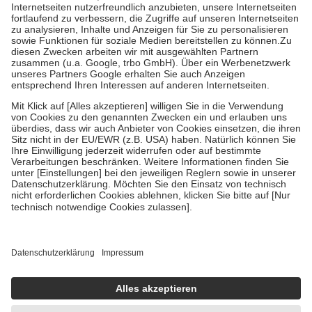
Kosten der Leistung zu entrichten.
Diese Regeln gelten grundsätzlich auch für Online-Apotheken.
Bei Heilmitteln und häuslicher Krankenpflege beträgt die
Zuzahlung zehn Prozent der Kosten sowie zehn Euro je
Verordnung.
Um das Engagement der Versicherten für ihre eigene Gesundheit zu
stärken und die besondere Stellung der Familie zu unterstützen,
fallen
keine Zuzahlungen
an bei:
• Kindern und Jugendlichen bis zum vollendeten 18. Lebensjahr
mit Ausnahme der Fahrkosten
• Untersuchungen zur Vorsorge und Früherkennung, die von der
GKV getragen werden
• empfohlenen Schutzimpfungen
• Harn- und Blutteststreifen
Wir nutzen Trusted Shops als unabhängigen Dienstleister für die
Einholung von Bewertungen. Trusted Shops hat Maßnahmen
getroffen, um sicherzustellen, dass es sich um echte Bewertungen
handelt. Mehr Informationen findest du hier:
https://help.etrusted.com/hc/de/articles/4419944605341
Einige Bilder und Inhalte wurden unter Zuhilfenahme künstlicher