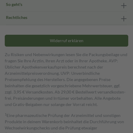
So geht's
Rechtliches
Widerruf erklären
Zu Risiken und Nebenwirkungen lesen Sie die Packungsbeilage und
fragen Sie Ihre Ärztin, Ihren Arzt oder in Ihrer Apotheke. AVP:
Üblicher Apothekenverkaufspreis berechnet nach der
Arzneimittelpreisverordnung. UVP: Unverbindliche
Preisempfehlung des Herstellers. Die angegebenen Preise
beinhalten die gesetzlich vorgeschriebene Mehrwertsteuer, ggf.
zzgl. 3,95 € Versandkosten. Ab 29,00 € Bestell­wert versand­kosten­
frei. Preisänderungen und Irrtümer vorbehalten. Alle Angebote
und Gratis-Beigaben nur solange der Vorrat reicht.
1
Eine pharmazeutische Prüfung der Arzneimittel und sonstigen
Produkte in deinem Warenkorb beinhaltet die Durchführung von
Wechselwirkungschecks und die Prüfung etwaiger