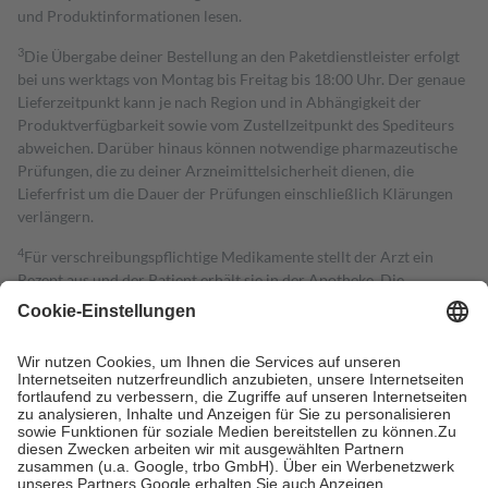
und Produktinformationen lesen.
3
Die Übergabe deiner Bestellung an den Paketdienstleister erfolgt
bei uns werktags von Montag bis Freitag bis 18:00 Uhr. Der genaue
Lieferzeitpunkt kann je nach Region und in Abhängigkeit der
Produktverfügbarkeit sowie vom Zustellzeitpunkt des Spediteurs
abweichen. Darüber hinaus können notwendige pharmazeutische
Prüfungen, die zu deiner Arzneimittelsicherheit dienen, die
Lieferfrist um die Dauer der Prüfungen einschließlich Klärungen
verlängern.
4
Für verschreibungspflichtige Medikamente stellt der Arzt ein
Rezept aus und der Patient erhält sie in der Apotheke. Die
gesetzliche Krankenversicherung übernimmt in der Regel die
Kosten dafür, der Versicherte trägt einen Teil davon als Zuzahlung
mit.
Grundsätzlich leisten Mitglieder Zuzahlungen in Höhe von zehn
Prozent des Abgabepreises,
mindestens
jedoch
fünf Euro
und
höchstens zehn Euro.
Es sind jedoch nie mehr als die tatsächlichen
Kosten der Leistung zu entrichten.
Diese Regeln gelten grundsätzlich auch für Online-Apotheken.
Bei Heilmitteln und häuslicher Krankenpflege beträgt die