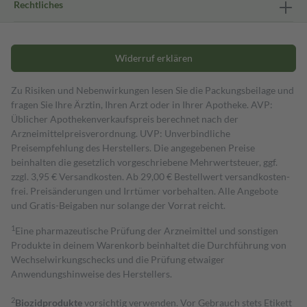
Rechtliches
Widerruf erklären
Zu Risiken und Nebenwirkungen lesen Sie die Packungsbeilage und
fragen Sie Ihre Ärztin, Ihren Arzt oder in Ihrer Apotheke. AVP:
Üblicher Apothekenverkaufspreis berechnet nach der
Arzneimittelpreisverordnung. UVP: Unverbindliche
Preisempfehlung des Herstellers. Die angegebenen Preise
beinhalten die gesetzlich vorgeschriebene Mehrwertsteuer, ggf.
zzgl. 3,95 € Versandkosten. Ab 29,00 € Bestell­wert versand­kosten­
frei. Preisänderungen und Irrtümer vorbehalten. Alle Angebote
und Gratis-Beigaben nur solange der Vorrat reicht.
1
Eine pharmazeutische Prüfung der Arzneimittel und sonstigen
Produkte in deinem Warenkorb beinhaltet die Durchführung von
Wechselwirkungschecks und die Prüfung etwaiger
Anwendungshinweise des Herstellers.
2
Biozidprodukte
vorsichtig verwenden. Vor Gebrauch stets Etikett