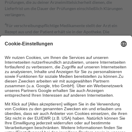
Prüfungen, die zu deiner Arzneimittelsicherheit dienen, die
Lieferfrist um die Dauer der Prüfungen einschließlich Klärungen
verlängern.
4
Für verschreibungspflichtige Medikamente stellt der Arzt ein
Rezept aus und der Patient erhält sie in der Apotheke. Die
gesetzliche Krankenversicherung übernimmt in der Regel die
Kosten dafür, der Versicherte trägt einen Teil davon als Zuzahlung
mit.
Grundsätzlich leisten Mitglieder Zuzahlungen in Höhe von zehn
Prozent des Abgabepreises,
mindestens
jedoch
fünf Euro
und
höchstens zehn Euro.
Es sind jedoch nie mehr als die tatsächlichen
Kosten der Leistung zu entrichten.
Diese Regeln gelten grundsätzlich auch für Online-Apotheken.
Bei Heilmitteln und häuslicher Krankenpflege beträgt die
Zuzahlung zehn Prozent der Kosten sowie zehn Euro je
Verordnung.
Um das Engagement der Versicherten für ihre eigene Gesundheit zu
stärken und die besondere Stellung der Familie zu unterstützen,
fallen
keine Zuzahlungen
an bei:
• Kindern und Jugendlichen bis zum vollendeten 18. Lebensjahr
mit Ausnahme der Fahrkosten