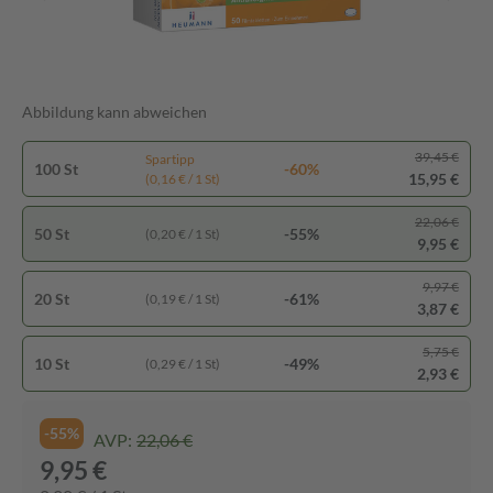
Abbildung kann abweichen
39,45 €
Spartipp
100 St
-60%
15,95 €
(0,16 € / 1 St)
22,06 €
50 St
-55%
(0,20 € / 1 St)
9,95 €
9,97 €
20 St
-61%
(0,19 € / 1 St)
3,87 €
5,75 €
10 St
-49%
(0,29 € / 1 St)
2,93 €
-55%
AVP:
22,06 €
9,95 €