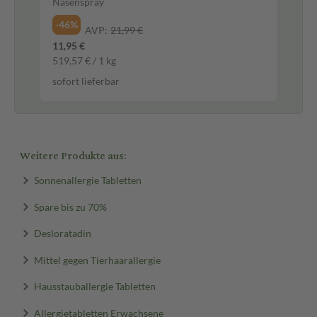
Nasenspray
Au
-46%
-3
AVP:
21,99 €
11,95 €
7,8
519,57 € / 1 kg
1.5
sofort lieferbar
sof
Weitere Produkte aus:
Sonnenallergie Tabletten
Spare bis zu 70%
Desloratadin
Mittel gegen Tierhaarallergie
Hausstauballergie Tabletten
Allergietabletten Erwachsene