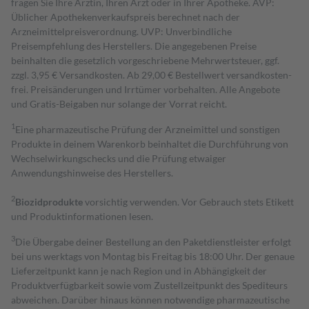
fragen Sie Ihre Ärztin, Ihren Arzt oder in Ihrer Apotheke. AVP:
Üblicher Apothekenverkaufspreis berechnet nach der
Arzneimittelpreisverordnung. UVP: Unverbindliche
Preisempfehlung des Herstellers. Die angegebenen Preise
beinhalten die gesetzlich vorgeschriebene Mehrwertsteuer, ggf.
zzgl. 3,95 € Versandkosten. Ab 29,00 € Bestell­wert versand­kosten­
frei. Preisänderungen und Irrtümer vorbehalten. Alle Angebote
und Gratis-Beigaben nur solange der Vorrat reicht.
1
Eine pharmazeutische Prüfung der Arzneimittel und sonstigen
Produkte in deinem Warenkorb beinhaltet die Durchführung von
Wechselwirkungschecks und die Prüfung etwaiger
Anwendungshinweise des Herstellers.
2
Biozidprodukte
vorsichtig verwenden. Vor Gebrauch stets Etikett
und Produktinformationen lesen.
3
Die Übergabe deiner Bestellung an den Paketdienstleister erfolgt
bei uns werktags von Montag bis Freitag bis 18:00 Uhr. Der genaue
Lieferzeitpunkt kann je nach Region und in Abhängigkeit der
Produktverfügbarkeit sowie vom Zustellzeitpunkt des Spediteurs
abweichen. Darüber hinaus können notwendige pharmazeutische