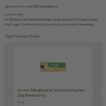
Hinweistexte und Pflichtangaben
Arzneimittel
Zu Risiken und Nebenwirkungen lesen Sie die Packungsbeilage
und fragen Sie Ihre Ärztin, Ihren Arzt oder in Ihrer Apotheke.
Tipp vom Apotheker
 ml
Lorano Allergiespray bei Heuschnupfen
WA
23 g Nasenspray
Au
23 g
10