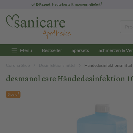
3
E-Rezept:
Heute bestellt,
morgen geliefert
Menü
Bestseller
Sparsets
Schmerzen & Ver
Corona Shop
Desinfektionsmittel
Händedesinfektionsmittel
desmanol care Händedesinfektion 1
2
Biozid