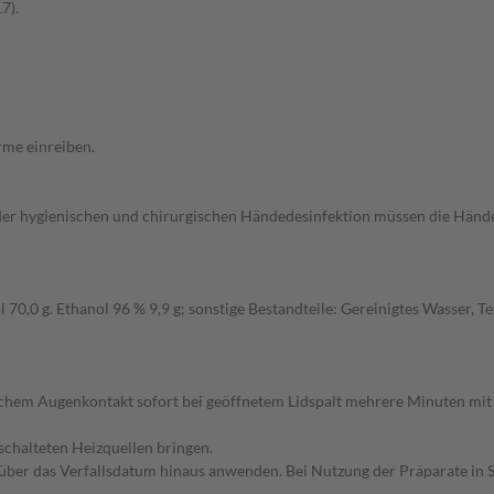
7).
rme einreiben.
 der hygienischen und chirurgischen Händedesinfektion müssen die Hä
70,0 g. Ethanol 96 % 9,9 g; sonstige Bestandteile: Gereinigtes Wasser, Te
ichem Augenkontakt sofort bei geöffnetem Lidspalt mehrere Minuten mit 
schalteten Heizquellen bringen.
 über das Verfallsdatum hinaus anwenden. Bei Nutzung der Präparate in 