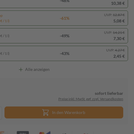
-48%
10,38 €
UVP:
12,87 €
pp
-61%
5,08 €
 / 1 l)
UVP:
14,21 €
-49%
 / 1 l)
7,30 €
UVP:
4,27 €
-43%
 / 1 l)
2,45 €
Alle anzeigen
sofort lieferbar
Preise inkl. MwSt. ggf. zzgl. Versandkosten
In den Warenkorb