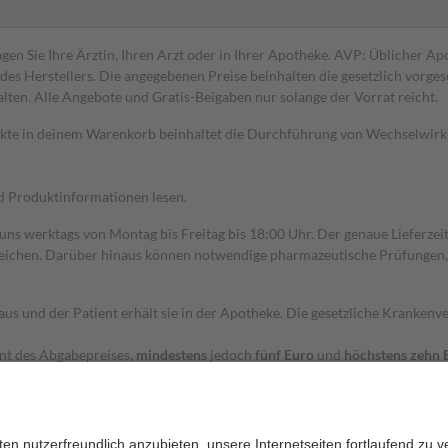
gen Sie Ihre Ärztin, Ihren Arzt oder in Ihrer Apotheke. AVP: Üblicher A
s Herstellers. Die angegebenen Preise beinhalten die gesetzlich vorgesc
alten. Alle Angebote und Gratis-Beigaben nur solange der Vorrat reicht.
dukte in deinem Warenkorb beinhaltet die Durchführung von Wechselwir
nd Produktinformationen lesen.
 uns werktags von Montag bis Freitag bis 18:00 Uhr. Der genaue Lieferze
ichen. Darüber hinaus können notwendige pharmazeutische Prüfungen, die
aus und der Patient erhält sie in der Apotheke. Die gesetzliche Krankenv
ent des Abgabepreises,
mindestens
jedoch
fünf Euro
und
höchstens zehn 
zehn Prozent der Kosten sowie zehn Euro je Verordnung.
rken und die besondere Stellung der Familie zu unterstützen, fallen
kein