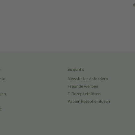
e
So geht's
nto
Newsletter anfordern
Freunde werben
gen
E-Rezept einlösen
Papier Rezept einlösen
g