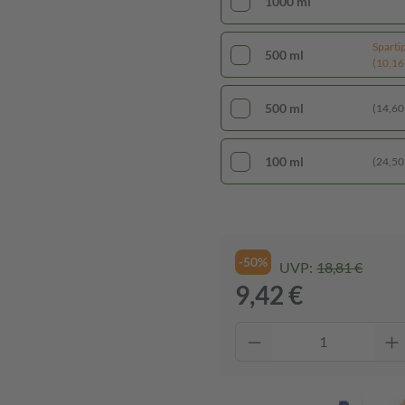
1000 ml
Sparti
500 ml
(10,16 €
500 ml
(14,60 €
100 ml
(24,50 €
-50%
UVP:
18,81 €
9,42 €