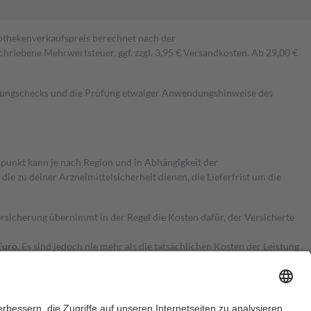
pothekenverkaufspreis berechnet nach der
hriebene Mehrwertsteuer, ggf. zzgl. 3,95 € Versandkosten. Ab 29,00 €
kungschecks und die Prüfung etwaiger Anwendungshinweise des
itpunkt kann je nach Region und in Abhängigkeit der
 zu deiner Arzneimittelsicherheit dienen, die Lieferfrist um die
ersicherung übernimmt in der Regel die Kosten dafür, der Versicherte
Euro.
Es sind jedoch nie mehr als die tatsächlichen Kosten der Leistung
e Zuzahlungen
an bei: