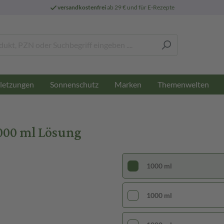
versandkostenfrei
ab 29 € und für E-Rezepte
letzungen
Sonnenschutz
Marken
Themenwelten
000 ml Lösung
1000 ml
1000 ml