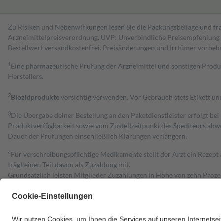
Zu Risiken und Nebenwirkungen lesen Sie die Packungsbeilage und fra
Arzneimittelpreisverordnung. UVP: Unverbindliche Preisempfehlung de
Bestell­wert versand­kosten­frei. Preisänderungen und Irrtümer vorbeh
1
Eine pharmazeutische Prüfung der Arzneimittel und sonstigen Pro
Herstellers.
2
Biozidprodukte
vorsichtig verwenden. Vor Gebrauch stets Etikett u
3
Die Übergabe deiner Bestellung an den Paketdienstleister erfolgt bei
Produktverfügbarkeit sowie vom Zustellzeitpunkt des Spediteurs abwe
Dauer der Prüfungen einschließlich Klärungen verlängern.
4
Für verschreibungspflichtige Medikamente stellt der Arzt ein Rezept 
trägt einen Teil davon als Zuzahlung mit.
Grundsätzlich leisten Mitglieder Zuzahlungen in Höhe von zehn Proz
zu entrichten.
Diese Regeln gelten grundsätzlich auch für Online-Apotheken.
Bei Heilmitteln und häuslicher Krankenpflege beträgt die Zuzahlung 
Um das Engagement der Versicherten für ihre eigene Gesundheit zu stä