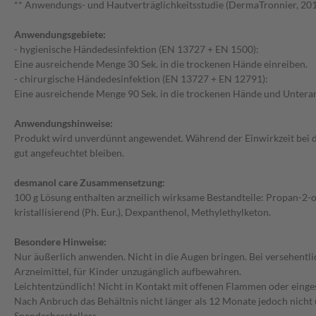
** Anwendungs- und Hautverträglichkeitsstudie (DermaTronnier, 201
Anwendungsgebiete:
- hygienische Händedesinfektion (EN 13727 + EN 1500):
Eine ausreichende Menge 30 Sek. in die trockenen Hände einreiben.
- chirurgische Händedesinfektion (EN 13727 + EN 12791):
Eine ausreichende Menge 90 Sek. in die trockenen Hände und Untera
Anwendungshinweise:
Produkt wird unverdünnt angewendet. Während der Einwirkzeit bei
gut angefeuchtet bleiben.
desmanol care Zusammensetzung:
100 g Lösung enthalten arzneilich wirksame Bestandteile: Propan-2-ol 
kristallisierend (Ph. Eur.), Dexpanthenol, Methylethylketon.
Besondere Hinweise:
Nur äußerlich anwenden. Nicht in die Augen bringen. Bei versehentl
Arzneimittel, für Kinder unzugänglich aufbewahren.
Leichtentzündlich! Nicht in Kontakt mit offenen Flammen oder einge
Nach Anbruch das Behältnis nicht länger als 12 Monate jedoch nicht
Spenderherstellers.