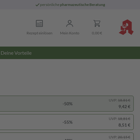
persönliche
pharmazeutische Beratung
Rezept einlösen
Mein Konto
0,00 €
Deine Vorteile
UVP:
18,81 €
-50%
9,42 €
UVP:
18,81 €
-55%
8,51 €
UVP:
20,15 €