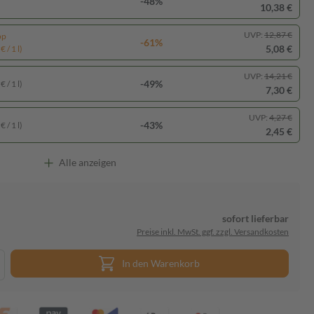
-48%
10,38 €
UVP:
12,87 €
pp
-61%
5,08 €
 / 1 l)
UVP:
14,21 €
-49%
 / 1 l)
7,30 €
UVP:
4,27 €
-43%
 / 1 l)
2,45 €
Alle anzeigen
sofort lieferbar
Preise inkl. MwSt. ggf. zzgl. Versandkosten
In den Warenkorb