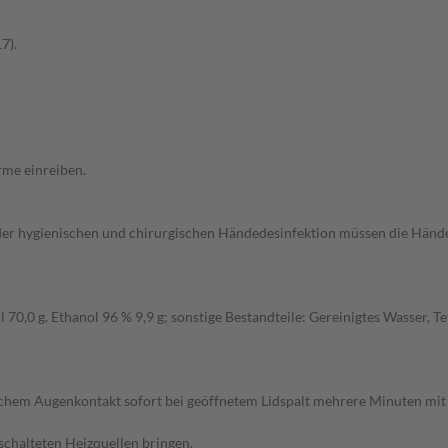
7).
rme einreiben.
 der hygienischen und chirurgischen Händedesinfektion müssen die Hä
70,0 g. Ethanol 96 % 9,9 g; sonstige Bestandteile: Gereinigtes Wasser, Te
ichem Augenkontakt sofort bei geöffnetem Lidspalt mehrere Minuten mit 
schalteten Heizquellen bringen.