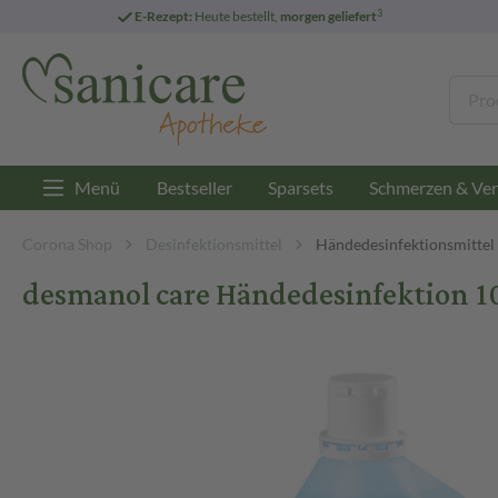
3
E-Rezept:
Heute bestellt,
morgen geliefert
Menü
Bestseller
Sparsets
Schmerzen & Ver
Corona Shop
Desinfektionsmittel
Händedesinfektionsmittel
desmanol care Händedesinfektion 1