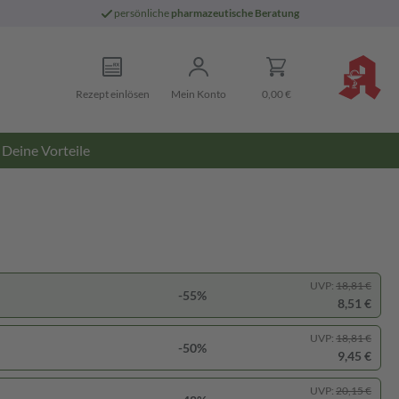
persönliche
pharmazeutische Beratung
Rezept einlösen
Mein Konto
0,00 €
Deine Vorteile
UVP:
18,81 €
-55%
8,51 €
UVP:
18,81 €
-50%
9,45 €
UVP:
20,15 €