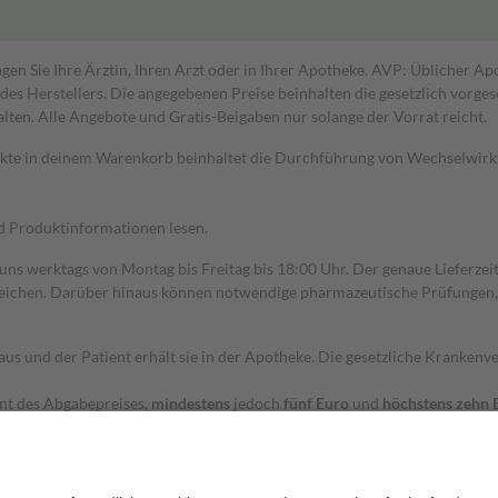
gen Sie Ihre Ärztin, Ihren Arzt oder in Ihrer Apotheke. AVP: Üblicher A
s Herstellers. Die angegebenen Preise beinhalten die gesetzlich vorgesc
alten. Alle Angebote und Gratis-Beigaben nur solange der Vorrat reicht.
dukte in deinem Warenkorb beinhaltet die Durchführung von Wechselwir
nd Produktinformationen lesen.
 uns werktags von Montag bis Freitag bis 18:00 Uhr. Der genaue Lieferze
ichen. Darüber hinaus können notwendige pharmazeutische Prüfungen, die
aus und der Patient erhält sie in der Apotheke. Die gesetzliche Krankenv
ent des Abgabepreises,
mindestens
jedoch
fünf Euro
und
höchstens zehn 
zehn Prozent der Kosten sowie zehn Euro je Verordnung.
rken und die besondere Stellung der Familie zu unterstützen, fallen
kein