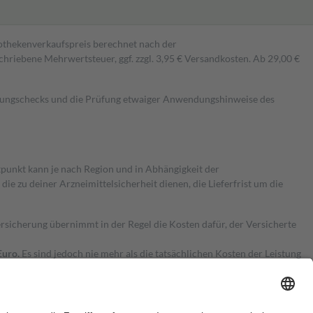
pothekenverkaufspreis berechnet nach der
hriebene Mehrwertsteuer, ggf. zzgl. 3,95 € Versandkosten. Ab 29,00 €
kungschecks und die Prüfung etwaiger Anwendungshinweise des
itpunkt kann je nach Region und in Abhängigkeit der
 zu deiner Arzneimittelsicherheit dienen, die Lieferfrist um die
ersicherung übernimmt in der Regel die Kosten dafür, der Versicherte
Euro.
Es sind jedoch nie mehr als die tatsächlichen Kosten der Leistung
e Zuzahlungen
an bei: