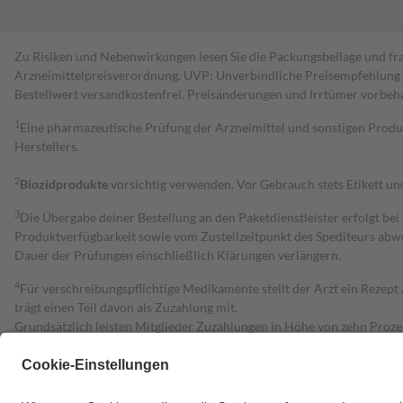
Zu Risiken und Nebenwirkungen lesen Sie die Packungsbeilage und fra
Arzneimittelpreisverordnung. UVP: Unverbindliche Preisempfehlung de
Bestell­wert versand­kosten­frei. Preisänderungen und Irrtümer vorbeh
1
Eine pharmazeutische Prüfung der Arzneimittel und sonstigen Pro
Herstellers.
2
Biozidprodukte
vorsichtig verwenden. Vor Gebrauch stets Etikett u
3
Die Übergabe deiner Bestellung an den Paketdienstleister erfolgt bei
Produktverfügbarkeit sowie vom Zustellzeitpunkt des Spediteurs abwe
Dauer der Prüfungen einschließlich Klärungen verlängern.
4
Für verschreibungspflichtige Medikamente stellt der Arzt ein Rezept 
trägt einen Teil davon als Zuzahlung mit.
Grundsätzlich leisten Mitglieder Zuzahlungen in Höhe von zehn Proz
zu entrichten.
Diese Regeln gelten grundsätzlich auch für Online-Apotheken.
Bei Heilmitteln und häuslicher Krankenpflege beträgt die Zuzahlung 
Um das Engagement der Versicherten für ihre eigene Gesundheit zu stä