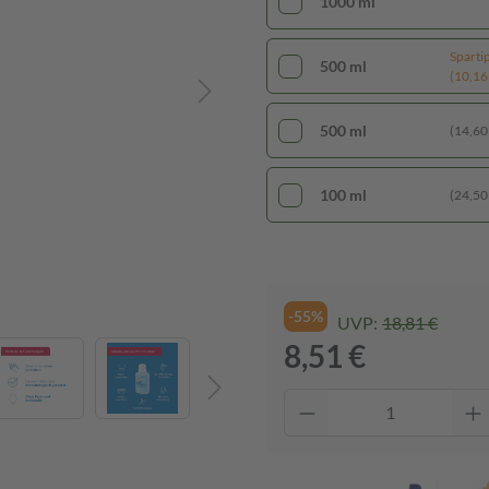
1000 ml
Sparti
500 ml
(10,16 €
500 ml
(14,60 €
100 ml
(24,50 €
-55%
UVP:
18,81 €
8,51 €