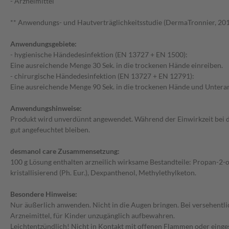
- Arzneimittel
** Anwendungs- und Hautverträglichkeitsstudie (DermaTronnier, 201
Anwendungsgebiete:
- hygienische Händedesinfektion (EN 13727 + EN 1500):
Eine ausreichende Menge 30 Sek. in die trockenen Hände einreiben.
- chirurgische Händedesinfektion (EN 13727 + EN 12791):
Eine ausreichende Menge 90 Sek. in die trockenen Hände und Untera
Anwendungshinweise:
Produkt wird unverdünnt angewendet. Während der Einwirkzeit bei
gut angefeuchtet bleiben.
desmanol care Zusammensetzung:
100 g Lösung enthalten arzneilich wirksame Bestandteile: Propan-2-ol 
kristallisierend (Ph. Eur.), Dexpanthenol, Methylethylketon.
Besondere Hinweise:
Nur äußerlich anwenden. Nicht in die Augen bringen. Bei versehentl
Arzneimittel, für Kinder unzugänglich aufbewahren.
Leichtentzündlich! Nicht in Kontakt mit offenen Flammen oder einge