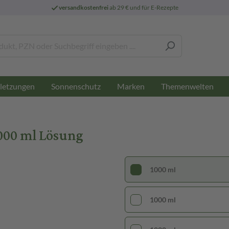
versandkostenfrei
ab 29 € und für E-Rezepte
letzungen
Sonnenschutz
Marken
Themenwelten
000 ml Lösung
1000 ml
1000 ml