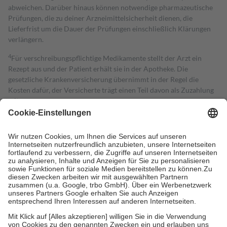
abweichen. Darüber hinaus können notwendige pharmazeutische
Prüfungen, die zu deiner Arzneimittelsicherheit dienen, die
Lieferfrist um die Dauer der Prüfungen einschließlich Klärungen
verlängern.
4
Für verschreibungspflichtige Medikamente stellt der Arzt ein
Rezept aus und der Patient erhält sie in der Apotheke. Die
gesetzliche Krankenversicherung übernimmt in der Regel die
Kosten dafür, der Versicherte trägt einen Teil davon als Zuzahlung
mit.
Grundsätzlich leisten Mitglieder Zuzahlungen in Höhe von zehn
Prozent des Abgabepreises,
mindestens
jedoch
fünf Euro
und
höchstens zehn Euro.
Es sind jedoch nie mehr als die tatsächlichen
Kosten der Leistung zu entrichten.
Diese Regeln gelten grundsätzlich auch für Online-Apotheken.
Bei Heilmitteln und häuslicher Krankenpflege beträgt die
Zuzahlung zehn Prozent der Kosten sowie zehn Euro je
Verordnung.
Um das Engagement der Versicherten für ihre eigene Gesundheit zu
stärken und die besondere Stellung der Familie zu unterstützen,
fallen
keine Zuzahlungen
an bei: