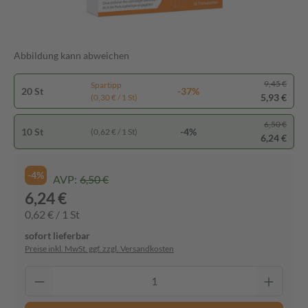
Abbildung kann abweichen
9,45 €
Spartipp
20 St
-37%
5,93 €
(0,30 € / 1 St)
6,50 €
10 St
-4%
(0,62 € / 1 St)
6,24 €
-4%
AVP:
6,50 €
6,24 €
0,62 € / 1 St
sofort lieferbar
Preise inkl. MwSt. ggf. zzgl. Versandkosten