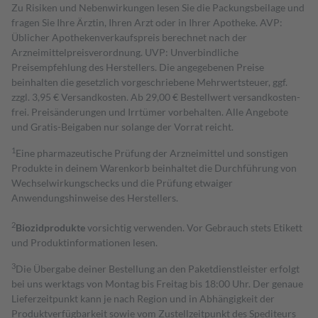
Zu Risiken und Nebenwirkungen lesen Sie die Packungsbeilage und
fragen Sie Ihre Ärztin, Ihren Arzt oder in Ihrer Apotheke. AVP:
Üblicher Apothekenverkaufspreis berechnet nach der
Arzneimittelpreisverordnung. UVP: Unverbindliche
Preisempfehlung des Herstellers. Die angegebenen Preise
beinhalten die gesetzlich vorgeschriebene Mehrwertsteuer, ggf.
zzgl. 3,95 € Versandkosten. Ab 29,00 € Bestell­wert versand­kosten­
frei. Preisänderungen und Irrtümer vorbehalten. Alle Angebote
und Gratis-Beigaben nur solange der Vorrat reicht.
1
Eine pharmazeutische Prüfung der Arzneimittel und sonstigen
Produkte in deinem Warenkorb beinhaltet die Durchführung von
Wechselwirkungschecks und die Prüfung etwaiger
Anwendungshinweise des Herstellers.
2
Biozidprodukte
vorsichtig verwenden. Vor Gebrauch stets Etikett
und Produktinformationen lesen.
3
Die Übergabe deiner Bestellung an den Paketdienstleister erfolgt
bei uns werktags von Montag bis Freitag bis 18:00 Uhr. Der genaue
Lieferzeitpunkt kann je nach Region und in Abhängigkeit der
Produktverfügbarkeit sowie vom Zustellzeitpunkt des Spediteurs