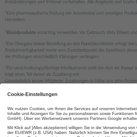
Preisänderungen und Irrtümer vorbehalten. Alle Angebote und Gratis-B
1
Eine pharmazeutische Prüfung der Arzneimittel und sonstigen Prod
Herstellers.
2
Biozidprodukte
vorsichtig verwenden. Vor Gebrauch stets Etikett un
3
Die Übergabe deiner Bestellung an den Paketdienstleister erfolgt bei
Produktverfügbarkeit sowie vom Zustellzeitpunkt des Spediteurs abwei
der Prüfungen einschließlich Klärungen verlängern.
4
Für verschreibungspflichtige Medikamente stellt der Arzt ein Rezept a
trägt einen Teil davon als Zuzahlung mit.
Grundsätzlich leisten Mitglieder Zuzahlungen in Höhe von zehn Proze
zu entrichten.
Diese Regeln gelten grundsätzlich auch für Online-Apotheken.
Bei Heilmitteln und häuslicher Krankenpflege beträgt die Zuzahlung z
Um das Engagement der Versicherten für ihre eigene Gesundheit zu stä
• Kindern und Jugendlichen bis zum vollendeten 18. Lebensjahr mit 
• Untersuchungen zur Vorsorge und Früherkennung, die von der GKV
• empfohlenen Schutzimpfungen
• Harn- und Blutteststreifen