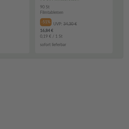
90 St
Filmtabletten
-51%
UVP:
34,30 €
16,84 €
0,19 € / 1 St
sofort lieferbar