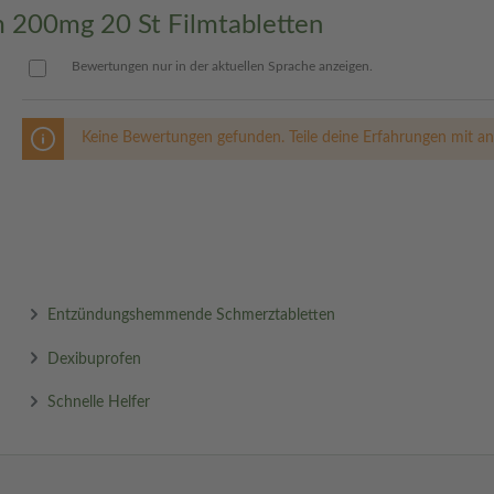
 200mg 20 St Filmtabletten
mst, um Wechselwirkungen zu
Bewertungen nur in der aktuellen Sprache anzeigen.
Keine Bewertungen gefunden. Teile deine Erfahrungen mit an
doch nicht bei jedem auftreten
dbrennen.
 auftreten. Bei starken
ztliche Hilfe auf.
Entzündungshemmende Schmerztabletten
ngenommen?
Dexibuprofen
 nach mindestens 6 Stunden eine
Schnelle Helfer
n 24 Stunden.
enprobleme zu vermeiden.