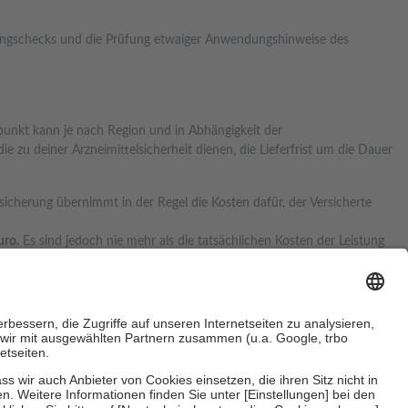
ungschecks und die Prüfung etwaiger Anwendungshinweise des
tpunkt kann je nach Region und in Abhängigkeit der
zu deiner Arzneimittelsicherheit dienen, die Lieferfrist um die Dauer
rsicherung übernimmt in der Regel die Kosten dafür, der Versicherte
uro.
Es sind jedoch nie mehr als die tatsächlichen Kosten der Leistung
e Zuzahlungen
an bei: