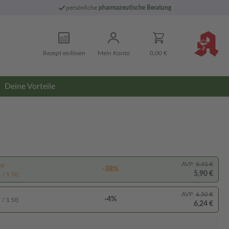
persönliche
pharmazeutische Beratung
Rezept einlösen
Mein Konto
0,00 €
Deine Vorteile
AVP:
9,45 €
pp
-38%
5,90 €
 / 1 St)
AVP:
6,50 €
-4%
 / 1 St)
6,24 €