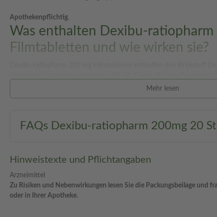
Apothekenpflichtig
.
Was enthalten Dexibu-ratiophar
Filmtabletten und wie wirken sie?
Dexibu-ratiopharm 200 mg Filmtabletten enthalten den Wirkstoff Dex
steroidalen Entzündungshemmer (NSAR). Dieser Wirkstoff reduziert d
die für Schmerzempfindungen verantwortlich sind. Dadurch werden 
Mehr lesen
Entzündungen gehemmt.
Das Medikament eignet sich speziell für die symptomatische, kurzzeit
FAQs Dexibu-ratiopharm 200mg 20 St 
mäßig starken Schmerzen bei Erwachsenen, wie z. B.:
• Zahnschmerzen
• Regelschmerzen
• Kopfschmerzen
Hinweistexte und Pflichtangaben
Wechselwirkungen
Arzneimittel
Zu Risiken und Nebenwirkungen lesen Sie die Packungsbeilage und frag
Dexibu-ratiopharm kann mit anderen Medikamenten in Wechselwirku
oder in Ihrer Apotheke.
beachten sind:
• Blutverdünner wie Acetylsalicylsäure oder Warfarin: Erhöhtes Blutun