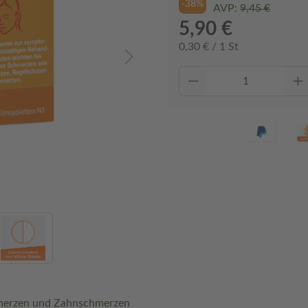
-38%
AVP:
9,45 €
5,90 €
0,30 € / 1 St
hmerzen und Zahnschmerzen