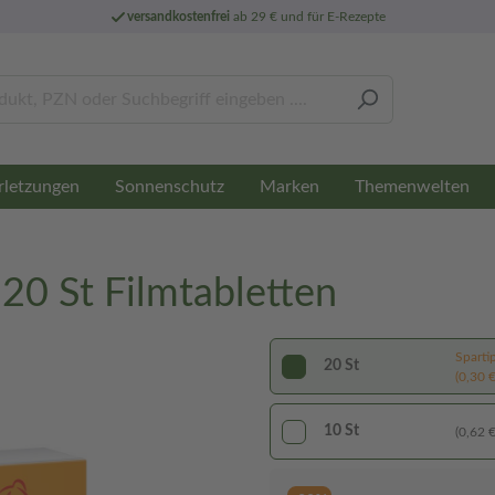
versandkostenfrei
ab 29 € und für E-Rezepte
rletzungen
Sonnenschutz
Marken
Themenwelten
0 St Filmtabletten
Sparti
20 St
(0,30 €
10 St
(0,62 €