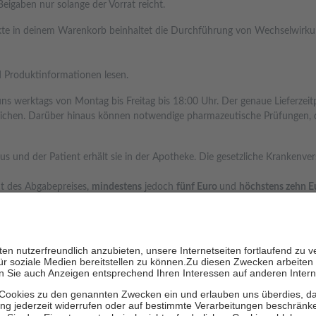
eigaben nur solange der Vorrat reicht.
ukte in deinem Warenkorb beinhaltet die Durchführung von Wechselwirk
d Produktinformationen lesen.
 uns werktags von Montag bis Freitag bis 18:00 Uhr. Der genaue Lieferzei
chen. Darüber hinaus können notwendige pharmazeutische Prüfungen, die 
us und der Patient erhält sie in der Apotheke. Die gesetzliche Krankenve
nt des Abgabepreises,
mindestens
jedoch
fünf Euro
und
höchstens zehn E
ehn Prozent der Kosten sowie zehn Euro je Verordnung.
rken und die besondere Stellung der Familie zu unterstützen, fallen
kein
Ausnahme der Fahrkosten
 getragen werden