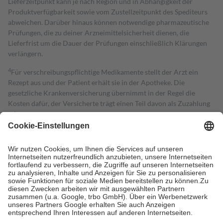
Lieferzeitpunkt kann je nach Region und in Abhängigkeit der
Produktverfügbarkeit sowie vom Zustellzeitpunkt des Spediteurs
abweichen. Darüber hinaus können notwendige pharmazeutische
Prüfungen, die zu deiner Arzneimittelsicherheit dienen, die
Lieferfrist um die Dauer der Prüfungen einschließlich Klärungen
verlängern.
4
Für verschreibungspflichtige Medikamente stellt der Arzt ein
Rezept aus und der Patient erhält sie in der Apotheke. Die
gesetzliche Krankenversicherung übernimmt in der Regel die
Kosten dafür, der Versicherte trägt einen Teil davon als Zuzahlung
mit.
Grundsätzlich leisten Mitglieder Zuzahlungen in Höhe von zehn
Prozent des Abgabepreises,
mindestens
jedoch
fünf Euro
und
höchstens zehn Euro.
Es sind jedoch nie mehr als die tatsächlichen
Kosten der Leistung zu entrichten.
Diese Regeln gelten grundsätzlich auch für Online-Apotheken.
Bei Heilmitteln und häuslicher Krankenpflege beträgt die
Zuzahlung zehn Prozent der Kosten sowie zehn Euro je
Verordnung.
Um das Engagement der Versicherten für ihre eigene Gesundheit zu
stärken und die besondere Stellung der Familie zu unterstützen,