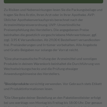
Zu Risiken und Nebenwirkungen lesen Sie die Packungsbeilage und
fragen Sie Ihre Ärztin, Ihren Arzt oder in Ihrer Apotheke. AVP:
Üblicher Apothekenverkaufspreis berechnet nach der
Arzneimittelpreisverordnung. UVP: Unverbindliche
Preisempfehlung des Herstellers. Die angegebenen Preise
beinhalten die gesetzlich vorgeschriebene Mehrwertsteuer, ggf.
zzgl. 3,95 € Versandkosten. Ab 29,00 € Bestell­wert versand­kosten­
frei. Preisänderungen und Irrtümer vorbehalten. Alle Angebote
und Gratis-Beigaben nur solange der Vorrat reicht.
1
Eine pharmazeutische Prüfung der Arzneimittel und sonstigen
Produkte in deinem Warenkorb beinhaltet die Durchführung von
Wechselwirkungschecks und die Prüfung etwaiger
Anwendungshinweise des Herstellers.
2
Biozidprodukte
vorsichtig verwenden. Vor Gebrauch stets Etikett
und Produktinformationen lesen.
3
Die Übergabe deiner Bestellung an den Paketdienstleister erfolgt
bei uns werktags von Montag bis Freitag bis 18:00 Uhr. Der genaue