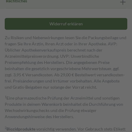
Rechtliches
Widerruf erklären
Zu Risiken und Nebenwirkungen lesen Sie die Packungsbeilage und
fragen Sie Ihre Ärztin, Ihren Arzt oder in Ihrer Apotheke. AVP:
Üblicher Apothekenverkaufspreis berechnet nach der
Arzneimittelpreisverordnung. UVP: Unverbindliche
Preisempfehlung des Herstellers. Die angegebenen Preise
beinhalten die gesetzlich vorgeschriebene Mehrwertsteuer, ggf.
zzgl. 3,95 € Versandkosten. Ab 29,00 € Bestell­wert versand­kosten­
frei. Preisänderungen und Irrtümer vorbehalten. Alle Angebote
und Gratis-Beigaben nur solange der Vorrat reicht.
1
Eine pharmazeutische Prüfung der Arzneimittel und sonstigen
Produkte in deinem Warenkorb beinhaltet die Durchführung von
Wechselwirkungschecks und die Prüfung etwaiger
Anwendungshinweise des Herstellers.
2
Biozidprodukte
vorsichtig verwenden. Vor Gebrauch stets Etikett