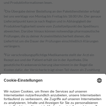
und Produktinformationen lesen.
3
Die Übergabe deiner Bestellung an den Paketdienstleister erfolgt
bei uns werktags von Montag bis Freitag bis 18:00 Uhr. Der genaue
Lieferzeitpunkt kann je nach Region und in Abhängigkeit der
Produktverfügbarkeit sowie vom Zustellzeitpunkt des Spediteurs
abweichen. Darüber hinaus können notwendige pharmazeutische
Prüfungen, die zu deiner Arzneimittelsicherheit dienen, die
Lieferfrist um die Dauer der Prüfungen einschließlich Klärungen
verlängern.
4
Für verschreibungspflichtige Medikamente stellt der Arzt ein
Rezept aus und der Patient erhält sie in der Apotheke. Die
gesetzliche Krankenversicherung übernimmt in der Regel die
Kosten dafür, der Versicherte trägt einen Teil davon als Zuzahlung
mit.
Grundsätzlich leisten Mitglieder Zuzahlungen in Höhe von zehn
Prozent des Abgabepreises,
mindestens
jedoch
fünf Euro
und
höchstens zehn Euro.
Es sind jedoch nie mehr als die tatsächlichen
Kosten der Leistung zu entrichten.
Diese Regeln gelten grundsätzlich auch für Online-Apotheken.
Bei Heilmitteln und häuslicher Krankenpflege beträgt die