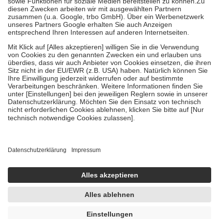
Zuzahlung zehn Prozent der Kosten sowie zehn Euro je
Verordnung.
Um das Engagement der Versicherten für ihre eigene Gesundheit zu
stärken und die besondere Stellung der Familie zu unterstützen,
fallen
keine Zuzahlungen
an bei:
• Kindern und Jugendlichen bis zum vollendeten 18. Lebensjahr
mit Ausnahme der Fahrkosten
• Untersuchungen zur Vorsorge und Früherkennung, die von der
GKV getragen werden
• empfohlenen Schutzimpfungen
• Harn- und Blutteststreifen
Wir nutzen Trusted Shops als unabhängigen Dienstleister für die
Einholung von Bewertungen. Trusted Shops hat Maßnahmen
getroffen, um sicherzustellen, dass es sich um echte Bewertungen
handelt. Mehr Informationen findest du hier:
https://help.etrusted.com/hc/de/articles/4419944605341
Einige Bilder und Inhalte wurden unter Zuhilfenahme künstlicher
Intelligenz erstellt.