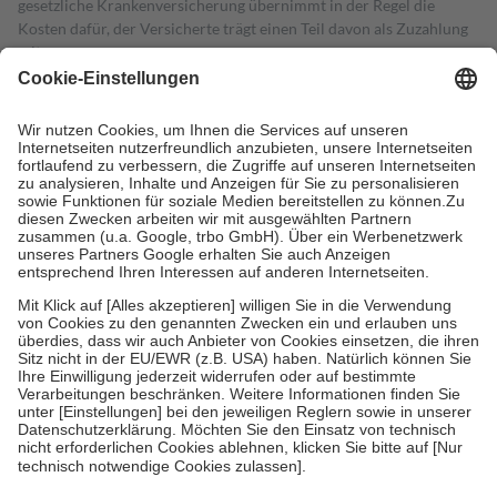
gesetzliche Krankenversicherung übernimmt in der Regel die
Kosten dafür, der Versicherte trägt einen Teil davon als Zuzahlung
mit.
Grundsätzlich leisten Mitglieder Zuzahlungen in Höhe von zehn
Prozent des Abgabepreises,
mindestens
jedoch
fünf Euro
und
höchstens zehn Euro.
Es sind jedoch nie mehr als die tatsächlichen
Kosten der Leistung zu entrichten.
Diese Regeln gelten grundsätzlich auch für Online-Apotheken.
Bei Heilmitteln und häuslicher Krankenpflege beträgt die
Zuzahlung zehn Prozent der Kosten sowie zehn Euro je
Verordnung.
Um das Engagement der Versicherten für ihre eigene Gesundheit zu
stärken und die besondere Stellung der Familie zu unterstützen,
fallen
keine Zuzahlungen
an bei:
• Kindern und Jugendlichen bis zum vollendeten 18. Lebensjahr
mit Ausnahme der Fahrkosten
• Untersuchungen zur Vorsorge und Früherkennung, die von der
GKV getragen werden
• empfohlenen Schutzimpfungen
• Harn- und Blutteststreifen
Wir nutzen Trusted Shops als unabhängigen Dienstleister für die