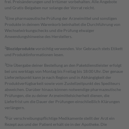
frei. Preisänderungen und Irrtümer vorbehalten. Alle Angebote
und Gratis-Beigaben nur solange der Vorrat reicht.
1
Eine pharmazeutische Prüfung der Arzneimittel und sonstigen
Produkte in deinem Warenkorb beinhaltet die Durchführung von
Wechselwirkungschecks und die Prüfung etwaiger
Anwendungshinweise des Herstellers.
2
Biozidprodukte
vorsichtig verwenden. Vor Gebrauch stets Etikett
und Produktinformationen lesen.
3
Die Übergabe deiner Bestellung an den Paketdienstleister erfolgt
bei uns werktags von Montag bis Freitag bis 18:00 Uhr. Der genaue
Lieferzeitpunkt kann je nach Region und in Abhängigkeit der
Produktverfügbarkeit sowie vom Zustellzeitpunkt des Spediteurs
abweichen. Darüber hinaus können notwendige pharmazeutische
Prüfungen, die zu deiner Arzneimittelsicherheit dienen, die
Lieferfrist um die Dauer der Prüfungen einschließlich Klärungen
verlängern.
4
Für verschreibungspflichtige Medikamente stellt der Arzt ein
Rezept aus und der Patient erhält sie in der Apotheke. Die