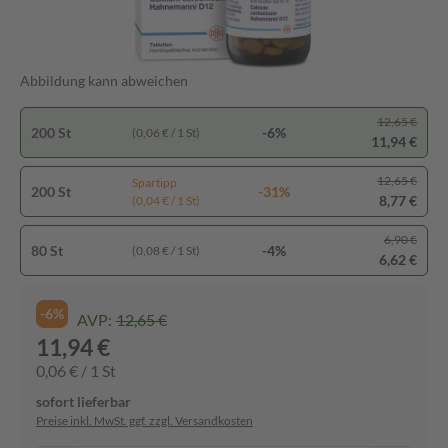
Abbildung kann abweichen
12,65 €
200 St
-6%
(0,06 € / 1 St)
11,94 €
12,65 €
Spartipp
200 St
-31%
8,77 €
(0,04 € / 1 St)
6,90 €
80 St
-4%
(0,08 € / 1 St)
6,62 €
-6%
AVP:
12,65 €
11,94 €
0,06 € / 1 St
sofort lieferbar
Preise inkl. MwSt. ggf. zzgl. Versandkosten