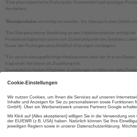
1
Eine pharmazeutische Prüfung der Arzneimittel und sonstigen Pro
Herstellers.
2
Biozidprodukte
vorsichtig verwenden. Vor Gebrauch stets Etikett u
3
Die Übergabe deiner Bestellung an den Paketdienstleister erfolgt bei
Produktverfügbarkeit sowie vom Zustellzeitpunkt des Spediteurs abwe
Dauer der Prüfungen einschließlich Klärungen verlängern.
4
Für verschreibungspflichtige Medikamente stellt der Arzt ein Rezept 
trägt einen Teil davon als Zuzahlung mit.
Grundsätzlich leisten Mitglieder Zuzahlungen in Höhe von zehn Proz
zu entrichten.
Diese Regeln gelten grundsätzlich auch für Online-Apotheken.
Bei Heilmitteln und häuslicher Krankenpflege beträgt die Zuzahlung 
Um das Engagement der Versicherten für ihre eigene Gesundheit zu stä
• Kindern und Jugendlichen bis zum vollendeten 18. Lebensjahr mit
• Untersuchungen zur Vorsorge und Früherkennung, die von der GKV
• empfohlenen Schutzimpfungen
• Harn- und Blutteststreifen
Wir nutzen Trusted Shops als unabhängigen Dienstleister für die Ein