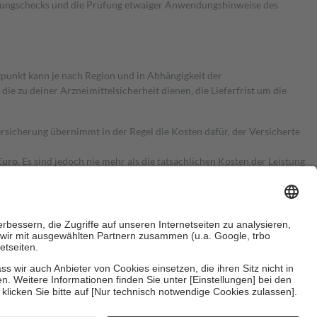
kungschecks und die Prüfung etwaiger Anwendungshinweise des
itpunkt kann je nach Region und in Abhängigkeit der
 zu deiner Arzneimittelsicherheit dienen, die Lieferfrist um die
ersicherung übernimmt in der Regel die Kosten dafür, der Versicherte
Euro.
Es sind jedoch nie mehr als die tatsächlichen Kosten der Leistung
e Zuzahlungen
an bei:
herzustellen, dass es sich um echte Bewertungen handelt. Mehr