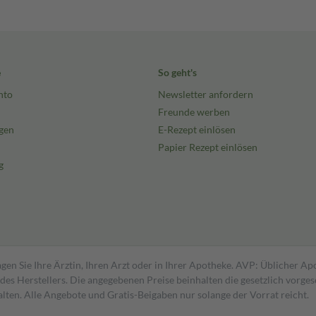
e
So geht's
nto
Newsletter anfordern
Freunde werben
gen
E-Rezept einlösen
Papier Rezept einlösen
g
gen Sie Ihre Ärztin, Ihren Arzt oder in Ihrer Apotheke. AVP: Üblicher A
s Herstellers. Die angegebenen Preise beinhalten die gesetzlich vorgesc
alten. Alle Angebote und Gratis-Beigaben nur solange der Vorrat reicht.