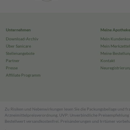
Unternehmen
Meine Apothek
Download-Archiv
Mein Kundenko
Über Sanicare
Mein Merkzettel
Stellenangebote
Meine Bestellun
Partner
Kontakt
Presse
Neuregistrierun
Affiliate Programm
Zu Risiken und Nebenwirkungen lesen Sie die Packungsbeilage und fra
Arzneimittelpreisverordnung. UVP: Unverbindliche Preisempfehlung de
Bestell­wert versand­kosten­frei. Preisänderungen und Irrtümer vorbeh