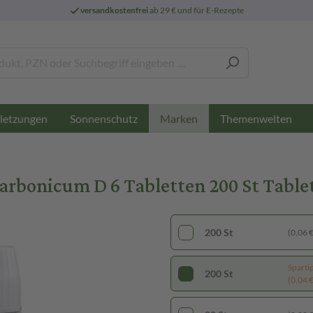
versandkostenfrei
ab 29 € und für E-Rezepte
letzungen
Sonnenschutz
Themenwelten
Marken
carbonicum D 6 Tabletten 200 St Table
200 St
(0,06 € 
Sparti
200 St
(0,04 € 