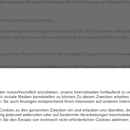
dukte in deinem Warenkorb beinhaltet die Durchführung von Wechselwir
nd Produktinformationen lesen.
 uns werktags von Montag bis Freitag bis 18:00 Uhr. Der genaue Lieferze
ichen. Darüber hinaus können notwendige pharmazeutische Prüfungen, die
aus und der Patient erhält sie in der Apotheke. Die gesetzliche Krankenv
ent des Abgabepreises,
mindestens
jedoch
fünf Euro
und
höchstens zehn 
zehn Prozent der Kosten sowie zehn Euro je Verordnung.
rken und die besondere Stellung der Familie zu unterstützen, fallen
kein
 Ausnahme der Fahrkosten
 getragen werden
holung von Bewertungen. Trusted Shops hat Maßnahmen getroffen, um sic