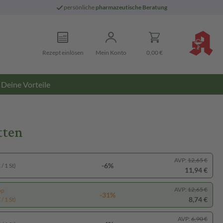
persönliche
pharmazeutische Beratung
Rezept einlösen
Mein Konto
0,00 €
Deine Vorteile
tten
AVP:
12,65 €
-6%
/ 1 St)
11,94 €
AVP:
12,65 €
pp
-31%
8,74 €
/ 1 St)
AVP:
6,90 €