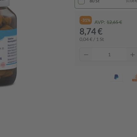
80 St
(0,08 € 
-31%
AVP:
12,65 €
8,74 €
0,04 € / 1 St