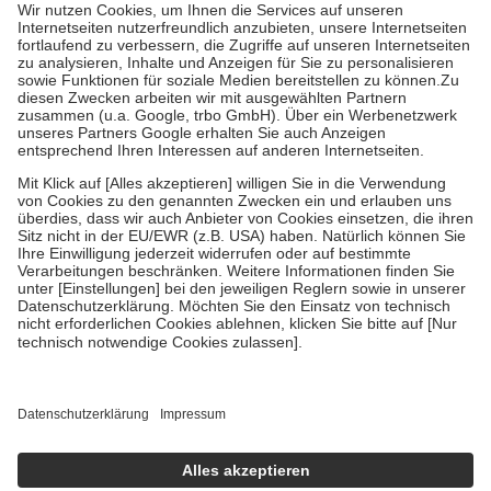
höchstens zehn Euro.
Es sind jedoch nie mehr als die tatsächlichen
Kosten der Leistung zu entrichten.
Diese Regeln gelten grundsätzlich auch für Online-Apotheken.
Bei Heilmitteln und häuslicher Krankenpflege beträgt die
Zuzahlung zehn Prozent der Kosten sowie zehn Euro je
Verordnung.
Um das Engagement der Versicherten für ihre eigene Gesundheit zu
stärken und die besondere Stellung der Familie zu unterstützen,
fallen
keine Zuzahlungen
an bei:
• Kindern und Jugendlichen bis zum vollendeten 18. Lebensjahr
mit Ausnahme der Fahrkosten
• Untersuchungen zur Vorsorge und Früherkennung, die von der
GKV getragen werden
• empfohlenen Schutzimpfungen
• Harn- und Blutteststreifen
Wir nutzen Trusted Shops als unabhängigen Dienstleister für die
Einholung von Bewertungen. Trusted Shops hat Maßnahmen
getroffen, um sicherzustellen, dass es sich um echte Bewertungen
handelt. Mehr Informationen findest du hier:
https://help.etrusted.com/hc/de/articles/4419944605341