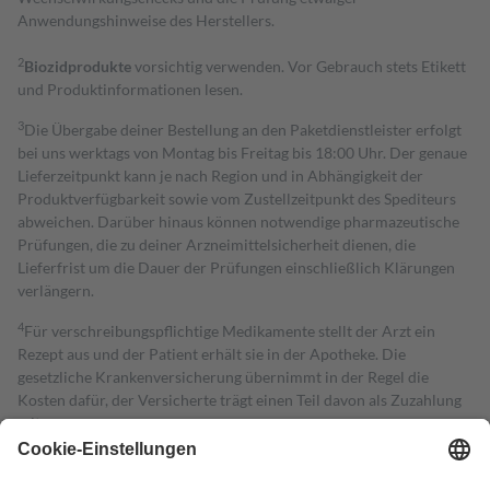
Anwendungshinweise des Herstellers.
2
Biozidprodukte
vorsichtig verwenden. Vor Gebrauch stets Etikett
und Produktinformationen lesen.
3
Die Übergabe deiner Bestellung an den Paketdienstleister erfolgt
bei uns werktags von Montag bis Freitag bis 18:00 Uhr. Der genaue
Lieferzeitpunkt kann je nach Region und in Abhängigkeit der
Produktverfügbarkeit sowie vom Zustellzeitpunkt des Spediteurs
abweichen. Darüber hinaus können notwendige pharmazeutische
Prüfungen, die zu deiner Arzneimittelsicherheit dienen, die
Lieferfrist um die Dauer der Prüfungen einschließlich Klärungen
verlängern.
4
Für verschreibungspflichtige Medikamente stellt der Arzt ein
Rezept aus und der Patient erhält sie in der Apotheke. Die
gesetzliche Krankenversicherung übernimmt in der Regel die
Kosten dafür, der Versicherte trägt einen Teil davon als Zuzahlung
mit.
Grundsätzlich leisten Mitglieder Zuzahlungen in Höhe von zehn
Prozent des Abgabepreises,
mindestens
jedoch
fünf Euro
und