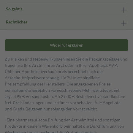
So geht's
Rechtliches
Widerruf erklären
Zu Risiken und Nebenwirkungen lesen Sie die Packungsbeilage und
fragen Sie Ihre Ärztin, Ihren Arzt oder in Ihrer Apotheke. AVP:
Üblicher Apothekenverkaufspreis berechnet nach der
Arzneimittelpreisverordnung. UVP: Unverbindliche
Preisempfehlung des Herstellers. Die angegebenen Preise
beinhalten die gesetzlich vorgeschriebene Mehrwertsteuer, ggf.
zzgl. 3,95 € Versandkosten. Ab 29,00 € Bestell­wert versand­kosten­
frei. Preisänderungen und Irrtümer vorbehalten. Alle Angebote
und Gratis-Beigaben nur solange der Vorrat reicht.
1
Eine pharmazeutische Prüfung der Arzneimittel und sonstigen
Produkte in deinem Warenkorb beinhaltet die Durchführung von
Wechselwirkungschecks und die Prüfung etwaiger