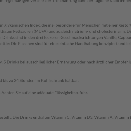
dem regelmäßigen Verzehr der Trinknahrung kann der tägliche Kalorienbe
en glykämischen Index, die ins- besondere für Menschen mit einer gestör
ättigten Fettsäuren (MUFA) und zugleich natrium- und cholesterinarm. Di
en Drinks sind in den drei leckeren Geschmacksrichtungen Vanille, Cappu
tle: Die Flaschen sind für eine einfache Handhabung konzipiert und leic
. 5 Drinks bei ausschließlicher Ernährung oder nach ärztlicher Empfehlu
d bis zu 24 Stunden im Kühlschrank haltbar.
 Achten Sie auf eine adäquate Flüssigkeitszufuhr.
tellt. Die Drinks enthalten Vitamin C, Vitamin D3, Vitamin A, Vitamin E