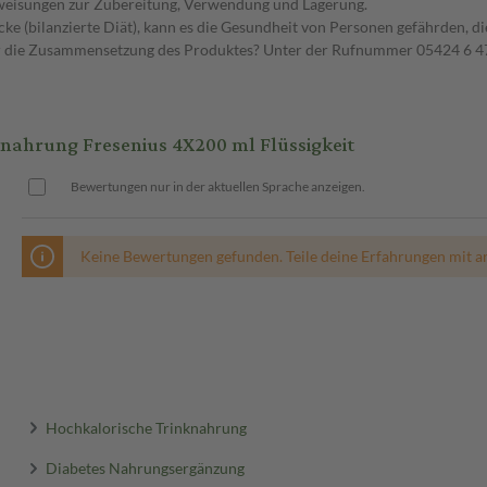
nweisungen zur Zubereitung, Verwendung und Lagerung.
ke (bilanzierte Diät), kann es die Gesundheit von Personen gefährden, d
er die Zusammensetzung des Produktes? Unter der Rufnummer 05424 6 47
ahrung Fresenius 4X200 ml Flüssigkeit
Bewertungen nur in der aktuellen Sprache anzeigen.
Keine Bewertungen gefunden. Teile deine Erfahrungen mit a
Hochkalorische Trinknahrung
Diabetes Nahrungsergänzung