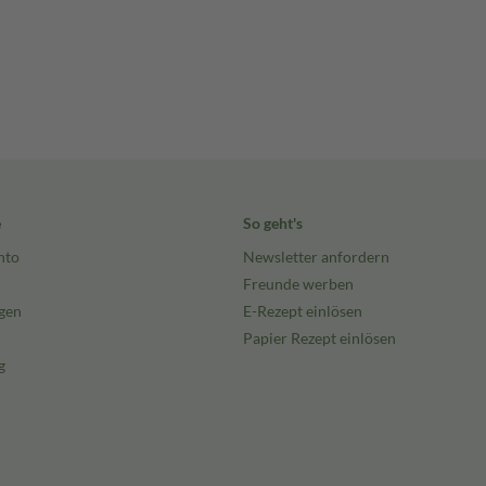
e
So geht's
nto
Newsletter anfordern
Freunde werben
gen
E-Rezept einlösen
Papier Rezept einlösen
g