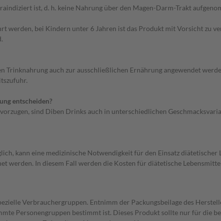
traindiziert ist, d. h. keine Nahrung über den Magen-Darm-Trakt aufgen
rt werden, bei Kindern unter 6 Jahren ist das Produkt mit Vorsicht zu ve
.
iben Trinknahrung auch zur ausschließlichen Ernährung angewendet werd
tszufuhr.
tung entscheiden?
rzugen, sind Diben Drinks auch in unterschiedlichen Geschmacksvarian
lich, kann eine medizinische Notwendigkeit für den Einsatz diätetische
net werden. In diesem Fall werden die Kosten für diätetische Lebensmitte
spezielle Verbrauchergruppen. Entnimm der Packungsbeilage des Herstell
timmte Personengruppen bestimmt ist. Dieses Produkt sollte nur für die