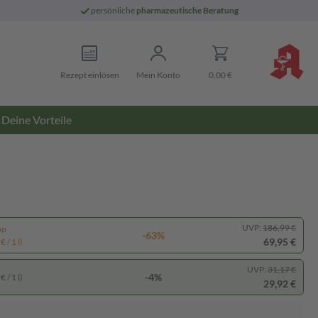
persönliche
pharmazeutische Beratung
Rezept einlösen
Mein Konto
0,00 €
Deine Vorteile
UVP:
186,99 €
pp
-63%
69,95 €
 / 1 l)
UVP:
31,17 €
-4%
 / 1 l)
29,92 €