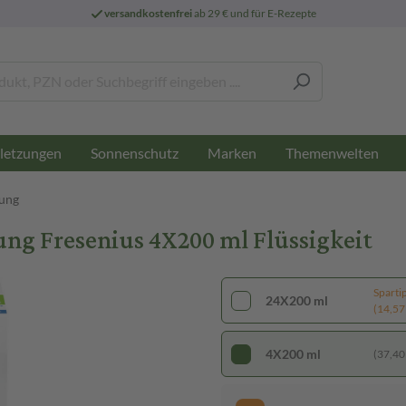
versandkostenfrei
ab 29 € und für E-Rezepte
letzungen
Sonnenschutz
Marken
Themenwelten
ung
ng Fresenius 4X200 ml Flüssigkeit
Sparti
24X200 ml
(14,57 €
4X200 ml
(37,40 €