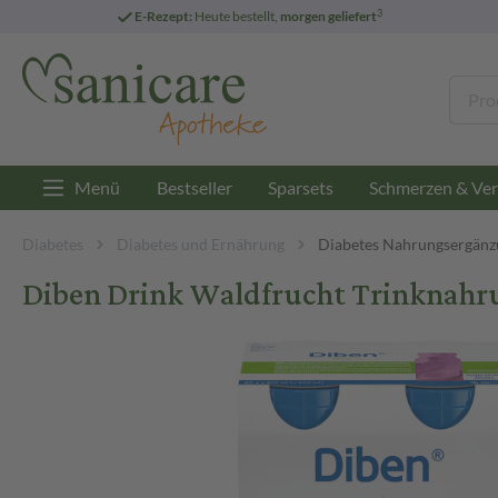
3
E-Rezept:
Heute bestellt,
morgen geliefert
Menü
Bestseller
Sparsets
Schmerzen & Ver
Diabetes
Diabetes und Ernährung
Diabetes Nahrungsergänz
Diben Drink Waldfrucht Trinknahru