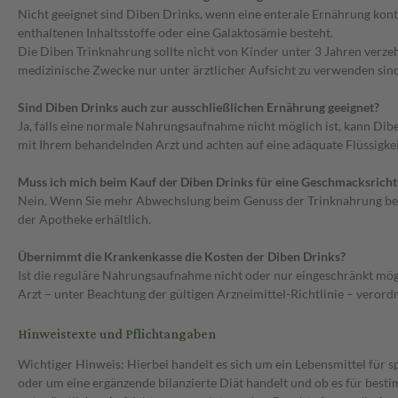
Nicht geeignet sind Diben Drinks, wenn eine enterale Ernährung kon
enthaltenen Inhaltsstoffe oder eine Galaktosämie besteht.
Die Diben Trinknahrung sollte nicht von Kinder unter 3 Jahren verzeh
medizinische Zwecke nur unter ärztlicher Aufsicht zu verwenden sind
Sind Diben Drinks auch zur ausschließlichen Ernährung geeignet?
Ja, falls eine normale Nahrungsaufnahme nicht möglich ist, kann D
mit Ihrem behandelnden Arzt und achten auf eine adäquate Flüssigkei
Muss ich mich beim Kauf der Diben Drinks für eine Geschmacksrich
Nein. Wenn Sie mehr Abwechslung beim Genuss der Trinknahrung bevo
der Apotheke erhältlich.
Übernimmt die Krankenkasse die Kosten der Diben Drinks?
Ist die reguläre Nahrungsaufnahme nicht oder nur eingeschränkt mög
Arzt – unter Beachtung der gültigen Arzneimittel-Richtlinie – verord
Hinweistexte und Pflichtangaben
Wichtiger Hinweis: Hierbei handelt es sich um ein Lebensmittel für 
oder um eine ergänzende bilanzierte Diät handelt und ob es für bes