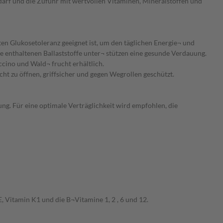
darf und die Zufuhr mit wertvollen Vitaminen, Mineralstoffen und
ten Glukosetoleranz geeignet ist, um den täglichen Energie¬ und
e enthaltenen Ballaststoffe unter¬ stützen eine gesunde Verdauung.
ccino und Wald¬ frucht erhältlich.
ht zu öffnen, griffsicher und gegen Wegrollen geschützt.
ng. Für eine optimale Verträglichkeit wird empfohlen, die
, Vitamin K1 und die B¬Vitamine 1, 2 , 6 und 12.