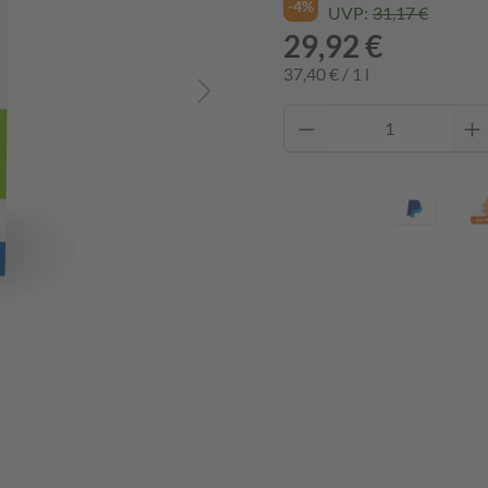
-4%
UVP:
31,17 €
29,92 €
37,40 € / 1 l