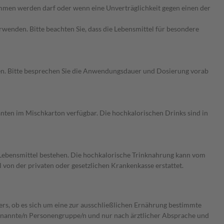
ommen werden darf oder wenn eine Unverträglichkeit gegen einen der
rwenden. Bitte beachten Sie, dass die Lebensmittel für besondere
en. Bitte besprechen Sie die Anwendungsdauer und Dosierung vorab
ten im Mischkarton verfügbar. Die hochkalorischen Drinks sind in
r Lebensmittel bestehen. Die hochkalorische Trinknahrung kann vom
l von der privaten oder gesetzlichen Krankenkasse erstattet.
ers, ob es sich um eine zur ausschließlichen Ernährung bestimmte
 benannte/n Personengruppe/n und nur nach ärztlicher Absprache und