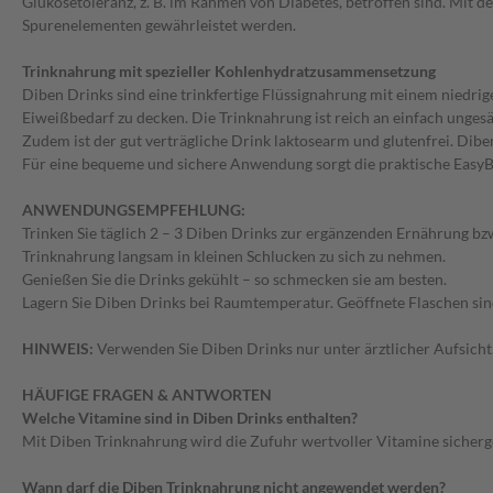
Glukosetoleranz, z. B. im Rahmen von Diabetes, betroffen sind. Mit 
Spurenelementen gewährleistet werden.
Trinknahrung mit spezieller Kohlenhydratzusammensetzung
Diben Drinks sind eine trinkfertige Flüssignahrung mit einem niedrig
Eiweißbedarf zu decken. Die Trinknahrung ist reich an einfach unges
Zudem ist der gut verträgliche Drink laktosearm und glutenfrei. Dib
Für eine bequeme und sichere Anwendung sorgt die praktische EasyBot
ANWENDUNGSEMPFEHLUNG:
Trinken Sie täglich 2 – 3 Diben Drinks zur ergänzenden Ernährung bzw
Trinknahrung langsam in kleinen Schlucken zu sich zu nehmen.
Genießen Sie die Drinks gekühlt – so schmecken sie am besten.
Lagern Sie Diben Drinks bei Raumtemperatur. Geöffnete Flaschen sin
HINWEIS:
Verwenden Sie Diben Drinks nur unter ärztlicher Aufsicht.
HÄUFIGE FRAGEN & ANTWORTEN
Welche Vitamine sind in Diben Drinks enthalten?
Mit Diben Trinknahrung wird die Zufuhr wertvoller Vitamine sicherges
Wann darf die Diben Trinknahrung nicht angewendet werden?