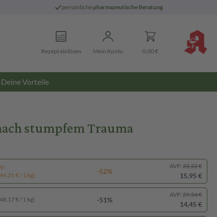
persönliche
pharmazeutische Beratung
Rezept einlösen
Mein Konto
0,00 €
Deine Vorteile
z nach stumpfem Trauma
AVP:
33,22 €
pp
-52%
15,95 €
44,31 € / 1 kg)
AVP:
29,54 €
-51%
48,17 € / 1 kg)
14,45 €