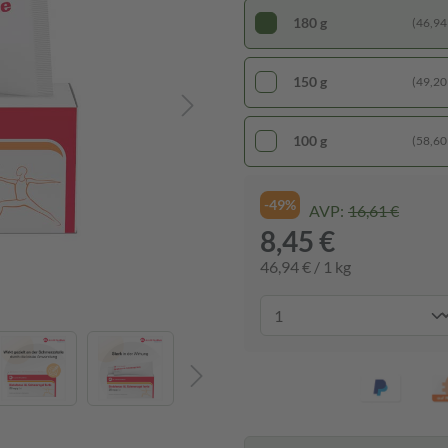
180 g
(46,94 
150 g
(49,20 
100 g
(58,60 
-49%
AVP:
16,61 €
8,45 €
46,94 € / 1 kg