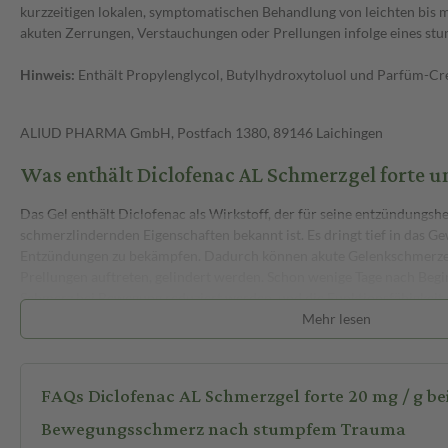
kurzzeitigen lokalen, symptomatischen Behandlung von leichten bis 
akuten Zerrungen, Verstauchungen oder Prellungen infolge eines st
Hinweis:
Enthält Propylenglycol, Butylhydroxytoluol und Parfüm-Cre
ALIUD PHARMA GmbH, Postfach 1380, 89146 Laichingen
Was enthält Diclofenac AL Schmerzgel forte u
Das Gel enthält Diclofenac als Wirkstoff, der für seine entzündung
schmerzlindernden Eigenschaften bekannt ist. Es dringt tief in das Ge
Entzündungen zu bekämpfen. Dadurch können akute Gelenkschmerzen,
Prellungen auftreten, gelindert werden. Schon wenige Tage nach Beg
Schmerz bei Bewegung reduziert werden, und die Funktionsfähigkeit e
akute Verletzung beeinträchtigt wurde, kann verbessert werden. Dicl
Mehr lesen
außerdem eine angenehm kühlende Wirkung und lässt sich leicht in d
Wie wird Diclofenac AL Schmerzgel forte angewend
FAQs Diclofenac AL Schmerzgel forte 20 mg / g b
Bewegungsschmerz nach stumpfem Trauma
Um Schmerzen den ganzen Tag über zu lindern, trägst du Diclofenac 
täglich, morgens und abends, dünn auf die betroffene Körperpartie au