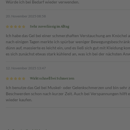
Würde ich bei Bedarf wieder verwenden.
20. November 2025 08:58
Sehr zuverlässig im Alltag
Ich habe das Gel bei einer schmerzhaften Verstauchung am Knöchel 
nach einigen Tagen merkte ich spürbar weniger Bewegungsbeschränk
dünn auf, massierte es leicht ein, und es ließ sich gut mit Kleidung k
es sich zunächst etwas stark kühlend an, was ich bei der nächsten 
12. November 2025 13:47
Wirkt schnell bei Schmerzen
Ich benutze das Gel bei Muskel- oder Gelenkschmerzen und bin sehr zu
Beschwerden schon nach kurzer Zeit. Auch bei Verspannungen hilft es 
wieder kaufen.