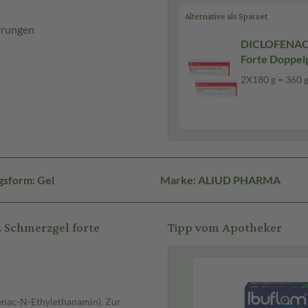
Alternative als Sparset
rrungen
DICLOFENAC AL Schmerzg
Forte Doppel
2X180 g Gel
2X180 g = 360 
gsform: Gel
Marke: ALIUD PHARMA
 Schmerzgel forte
Tipp vom Apotheker
enac-N-Ethylethanamin). Zur