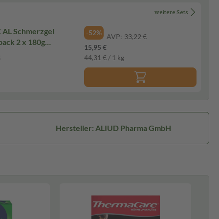
weitere Sets
el
-52%
AVP:
33,22 €
pack 2 x 180g
15,95 €
g
44,31 € / 1 kg
Hersteller: ALIUD Pharma GmbH