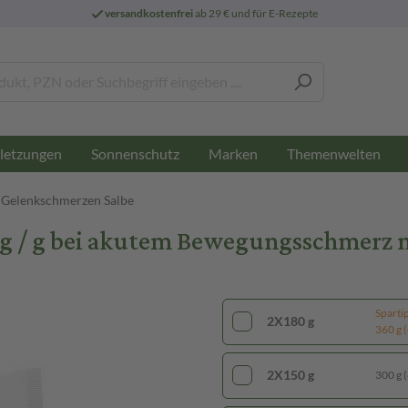
versandkostenfrei
ab 29 € und für E-Rezepte
letzungen
Sonnenschutz
Marken
Themenwelten
Gelenkschmerzen Salbe
 mg / g bei akutem Bewegungsschmer
Sparti
2X180 g
360 g (
2X150 g
300 g (