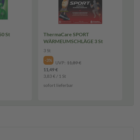
ThermaCare SPORT
WÄRMEUMSCHLÄGE 3 St
3 St
-3%
UVP:
11,89 €
11,49 €
3,83 € / 1 St
sofort lieferbar