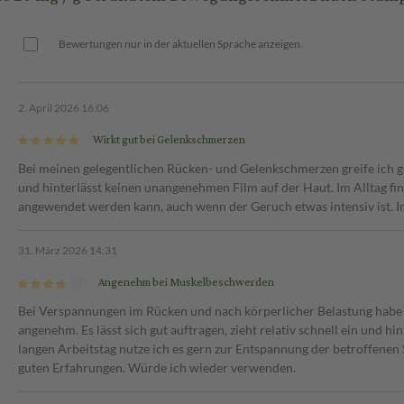
Bewertungen nur in der aktuellen Sprache anzeigen.
2. April 2026 16:06
Wirkt gut bei Gelenkschmerzen
Bei meinen gelegentlichen Rücken- und Gelenkschmerzen greife ich gern 
und hinterlässt keinen unangenehmen Film auf der Haut. Im Alltag find
angewendet werden kann, auch wenn der Geruch etwas intensiv ist. I
31. März 2026 14:31
Angenehm bei Muskelbeschwerden
Bei Verspannungen im Rücken und nach körperlicher Belastung habe 
angenehm. Es lässt sich gut auftragen, zieht relativ schnell ein und h
langen Arbeitstag nutze ich es gern zur Entspannung der betroffenen
guten Erfahrungen. Würde ich wieder verwenden.