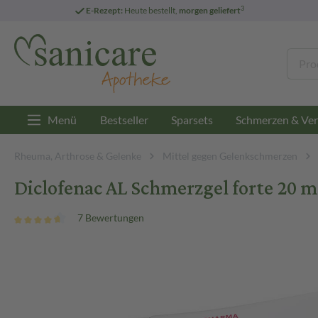
3
E-Rezept:
Heute bestellt,
morgen geliefert
Menü
Bestseller
Sparsets
Schmerzen & Ver
Rheuma, Arthrose & Gelenke
Mittel gegen Gelenkschmerzen
Diclofenac AL Schmerzgel forte 20
7 Bewertungen