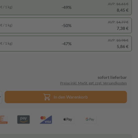
AVP:
16,61 €
-49%
€ / 1 kg)
8,45 €
AVP:
14,77 €
-50%
€ / 1 kg)
7,38 €
AVP:
10,98 €
-47%
€ / 1 kg)
5,86 €
sofort lieferbar
Preise inkl. MwSt. ggf. zzgl. Versandkosten
In den Warenkorb