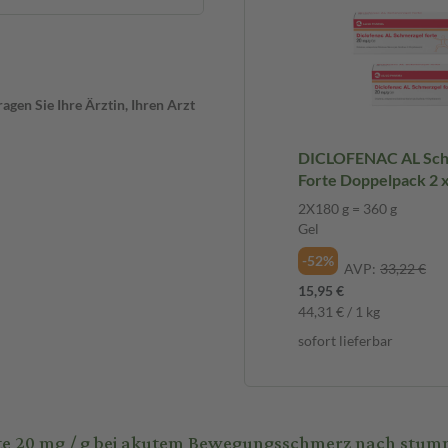
nge zwischen der Größe einer
0 mg Diclofenac-Natrium
chend 160 mg Diclofenac-
gen Sie Ihre Ärztin, Ihren Arzt
et werden. Kontakt mit
ollte vermieden werden. Nach
DICLOFENAC AL Schmerzgel
im Restmüll entsorgt wird,
Forte Doppelpack 2 
schen werden.
2X180 g Gel
2X180 g = 360 g
Gel
-52%
AVP:
33,22 €
15,95 €
44,31 € / 1 kg
sofort lieferbar
te 20 mg / g bei akutem Bewegungsschmerz nach stu