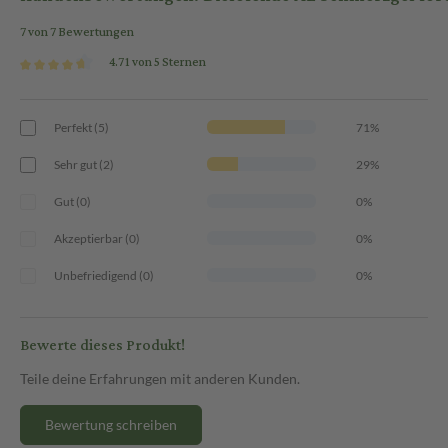
7 von 7 Bewertungen
4.71 von 5 Sternen
Perfekt (5)
71%
Sehr gut (2)
29%
Gut (0)
0%
Akzeptierbar (0)
0%
Unbefriedigend (0)
0%
Bewerte dieses Produkt!
Teile deine Erfahrungen mit anderen Kunden.
Bewertung schreiben