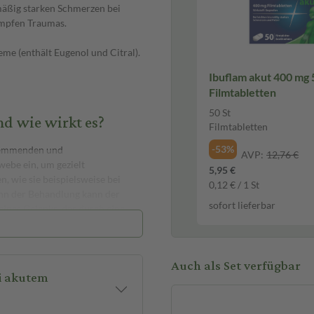
mäßig starken Schmerzen bei
umpfen Traumas.
me (enthält Eugenol und Citral).
Ibuflam akut 400 mg 50 St
Filmtabletten
50 St
nd wie wirkt es?
Filmtabletten
-53%
shemmenden und
AVP:
12,76 €
webe ein, um gezielt
5,95 €
 wie sie beispielsweise bei
0,12 € / 1 St
inn der Behandlung kann der
sofort lieferbar
ines Gelenks, das durch eine
ofenac AL Schmerzgel forte hat
ie Haut einreiben.
Auch als Set verfügbar
et?
ei akutem
AL Schmerzgel forte zweimal
f. Reibe das Schmerzgel leicht in