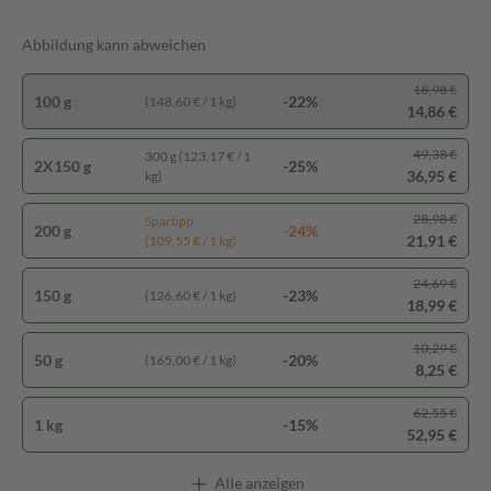
Abbildung kann abweichen
18,98 €
100 g
-22%
(148,60 € / 1 kg)
14,86 €
49,38 €
300 g (123,17 € / 1
2X150 g
-25%
36,95 €
kg)
28,98 €
Spartipp
200 g
-24%
21,91 €
(109,55 € / 1 kg)
24,69 €
150 g
-23%
(126,60 € / 1 kg)
18,99 €
10,29 €
50 g
-20%
(165,00 € / 1 kg)
8,25 €
62,55 €
1 kg
-15%
52,95 €
Alle anzeigen