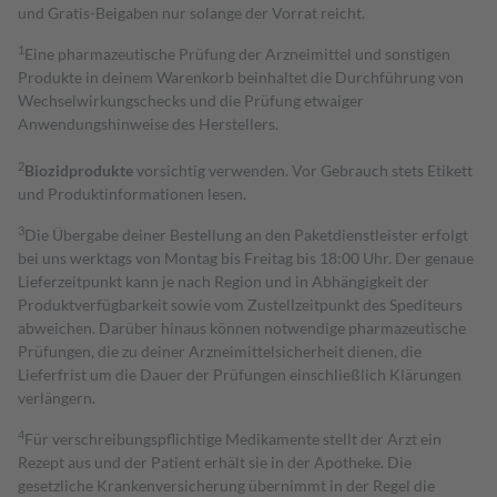
und Gratis-Beigaben nur solange der Vorrat reicht.
1
Eine pharmazeutische Prüfung der Arzneimittel und sonstigen
Produkte in deinem Warenkorb beinhaltet die Durchführung von
Wechselwirkungschecks und die Prüfung etwaiger
Anwendungshinweise des Herstellers.
2
Biozidprodukte
vorsichtig verwenden. Vor Gebrauch stets Etikett
und Produktinformationen lesen.
3
Die Übergabe deiner Bestellung an den Paketdienstleister erfolgt
bei uns werktags von Montag bis Freitag bis 18:00 Uhr. Der genaue
Lieferzeitpunkt kann je nach Region und in Abhängigkeit der
Produktverfügbarkeit sowie vom Zustellzeitpunkt des Spediteurs
abweichen. Darüber hinaus können notwendige pharmazeutische
Prüfungen, die zu deiner Arzneimittelsicherheit dienen, die
Lieferfrist um die Dauer der Prüfungen einschließlich Klärungen
verlängern.
4
Für verschreibungspflichtige Medikamente stellt der Arzt ein
Rezept aus und der Patient erhält sie in der Apotheke. Die
gesetzliche Krankenversicherung übernimmt in der Regel die