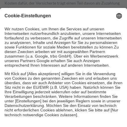
Kosten dafür, der Versicherte trägt einen Teil davon als Zuzahlung
mit.
Grundsätzlich leisten Mitglieder Zuzahlungen in Höhe von zehn
Prozent des Abgabepreises,
mindestens
jedoch
fünf Euro
und
höchstens zehn Euro.
Es sind jedoch nie mehr als die tatsächlichen
Kosten der Leistung zu entrichten.
Diese Regeln gelten grundsätzlich auch für Online-Apotheken.
Bei Heilmitteln und häuslicher Krankenpflege beträgt die
Zuzahlung zehn Prozent der Kosten sowie zehn Euro je
Verordnung.
Um das Engagement der Versicherten für ihre eigene Gesundheit zu
stärken und die besondere Stellung der Familie zu unterstützen,
fallen
keine Zuzahlungen
an bei:
• Kindern und Jugendlichen bis zum vollendeten 18. Lebensjahr
mit Ausnahme der Fahrkosten
• Untersuchungen zur Vorsorge und Früherkennung, die von der
GKV getragen werden
• empfohlenen Schutzimpfungen
• Harn- und Blutteststreifen
Wir nutzen Trusted Shops als unabhängigen Dienstleister für die
Einholung von Bewertungen. Trusted Shops hat Maßnahmen