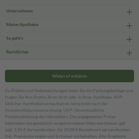
Unternehmen
Meine Apotheke
So geht's
Rechtliches
Widerruf erklären
Zu Risiken und Nebenwirkungen lesen Sie die Packungsbeilage und
fragen Sie Ihre Ärztin, Ihren Arzt oder in Ihrer Apotheke. AVP:
Üblicher Apothekenverkaufspreis berechnet nach der
Arzneimittelpreisverordnung. UVP: Unverbindliche
Preisempfehlung des Herstellers. Die angegebenen Preise
beinhalten die gesetzlich vorgeschriebene Mehrwertsteuer, ggf.
zzgl. 3,95 € Versandkosten. Ab 29,00 € Bestell­wert versand­kosten­
frei. Preisänderungen und Irrtümer vorbehalten. Alle Angebote