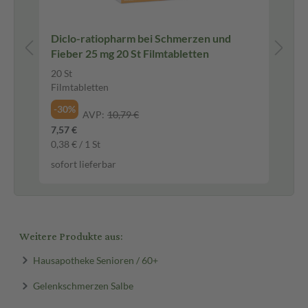
I
Diclo-ratiopharm bei Schmerzen und
Th
Fieber 25 mg 20 St Filmtabletten
RÜ
20 St
4 S
Filmtabletten
24,
6,1
-30%
AVP:
10,79 €
sof
7,57 €
0,38 € / 1 St
sofort lieferbar
Weitere Produkte aus:
Hausapotheke Senioren / 60+
Gelenkschmerzen Salbe