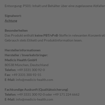
Entsorgung: P501: Inhalt und Behälter über eine zugelassene Abfalle
Signalwort:
Achtung
Besonderheiten
Das Produkt enthält
keine PBT/vPvB
-Stoffe in relevanten Konzentra
Gebrauch stets Etikett und Produktinformation lesen.
Herstellerinformationen
Hersteller / Inverkehrbringer:
Medicis Health GmbH
80538 München, Deutschland
Telefon
: +49 3331 300 92-0
Fax
: +49 3331 300 92-55
E-Mail:
info@medicis-health.com
Fachkundige Auskunft (Qualitätssicherung)
Telefon
: +49 3331 300 92-0 oder +49 171 224 6662
E-Mail:
info@medicis-health.com