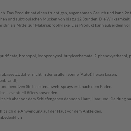
ich. Das Produkt hat einen fruchtigen, angenehmen Geruch und kann 2x t
chen und subtropischen Mücken von bis zu 12 Stunden. Die Wirksamkeit be
ridin als Mittel zur Malariaprophylaxe. Das Produkt kann außerdem vor 
a purificata, bronopol, iodopropynyl-butylcarbamate, 2-phenoxyethanol, 
gesetzt, daher nicht in der prallen Sonne (Auto!) liegen lassen.
nenbrand!)
h und benutzen Sie Insektenabwehrsprays erst nach dem Baden.
ise – eventuell öfters anwenden.
fiehlt sich aber vor dem Schlafengehen dennoch Haut, Haar und Kleidung
hlt sich die Anwendung auf der Haut vor dem Ankleiden.
unbedenklich