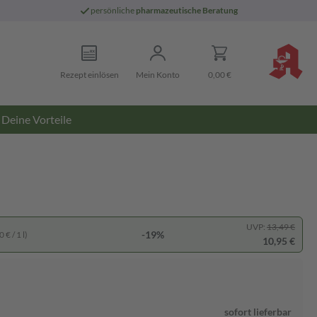
persönliche
pharmazeutische Beratung
Rezept einlösen
Mein Konto
0,00 €
Deine Vorteile
UVP:
13,49 €
-19%
 € / 1 l)
10,95 €
sofort lieferbar