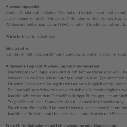
Anwendungsgebiet:
Doctan Kinder enthält keinen Alkohol und ist daher sehr hautfreundl
zuverlässiger Schutz für Kinder ab 6 Monaten vor heimischen, tropis
Weltgesundheitsorganisation (WHO) empfiehlt Insektenschutz mit Ica
Wirkstoff:
Icaridin (Saltidin)
Inhaltsstoffe:
icaridin, dimethicon, paraffinum liquidum, carbomer, glycerine, aqu
Allgemeine Tipps zur Anwendung von Insektensprays:
- Die Wirkung von Repellents wird durch Temperaturen über 40°C herab
- Wenden Sie die Produkte nur auf gesunder Haut an! (Vorsicht: Son
- Duschen Sie vor dem Sprung ins Wasser nach Möglichkeit gründlic
- Bei übermäßigem Schwitzen verkürzt sich die Wirkzeit möglicherwe
- Icaridin schützt vor dem Festbeißen lästiger Blutsauger – es emp
- Tragen Sie erst Ihren Sonnenschutz auf – danach das Abwehrspray
- Durch sehr dünnen Stoff können Mücken durchstechen; hier empfie
- Icaridin ist für Nutz- und Haustiere wie Hunde, Katzen und Pferde 
Erste-Hilfe-Maßnahmen bei Fehlanwendung oder Hautreizung