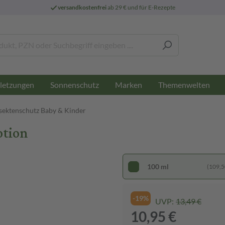
versandkostenfrei
ab 29 € und für E-Rezepte
letzungen
Sonnenschutz
Marken
Themenwelten
sektenschutz Baby & Kinder
otion
100 ml
(109,50
-19%
UVP:
13,49 €
10,95 €