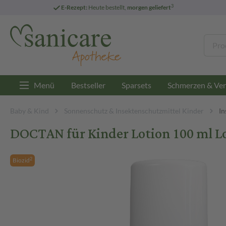
3
E-Rezept:
Heute bestellt,
morgen geliefert
Menü
Bestseller
Sparsets
Schmerzen & Ver
Baby & Kind
Sonnenschutz & Insektenschutzmittel Kinder
In
DOCTAN für Kinder Lotion 100 ml L
2
Biozid