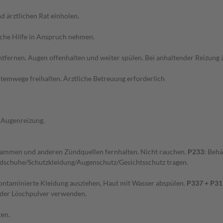
d ärztlichen Rat einholen.
liche Hilfe in Anspruch nehmen.
entfernen. Augen offenhalten und weiter spülen. Bei anhaltender Reizung 
Atemwege freihalten. Ärztliche Betreuung erforderlich
 Augenreizung.
Flammen und anderen Zündquellen fernhalten. Nicht rauchen.
P233
: Behä
ndschuhe/Schutzkleidung/Augenschutz/Gesichtsschutz tragen.
minierte Kleidung ausziehen, Haut mit Wasser abspülen.
P337 + P31
oder Löschpulver verwenden.
ten.