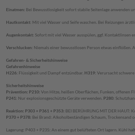
Einatmen:
Bei Bewusstlosigkeit sofort stabile Seitenlage anwenden un
Hautkontakt
: Mit viel Wasser und Seife waschen. Bei Reizungen ärzt
Augenkontakt
: Sofort mit viel Wasser ausspülen, ggf. Kontaktlinsen 
Verschlucken
: Niemals einer bewusstlosen Person etwas einflößen. 
Gefahren- & Sicherheitshinweise
Gefahrenhinweise
H226
: Flüssigkeit und Dampf entzündbar.
H319
: Verursacht schwere
Sicherheitshinweise
Prävention: P210:
Von Hitze, heißen Oberflächen, Funken, offenen 
P241
: Nur explosionsgeschützte Geräte verwenden.
P280
: Schutzha
Reaktion: P303 + P361 + P353:
BEI BERÜHRUNG MIT DER HAUT: Konta
P370 + P378:
Bei Brand: Alkoholbeständigen Schaum, Trockensand 
Lagerung: P403 + P235: An einem gut belüfteten Ort lagern. Kühl hal