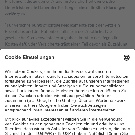
Prüfungen, die zu deiner Arzneimittelsicherheit dienen, die
Lieferfrist um die Dauer der Prüfungen einschließlich Klärungen
verlängern.
4
Für verschreibungspflichtige Medikamente stellt der Arzt ein
Rezept aus und der Patient erhält sie in der Apotheke. Die
gesetzliche Krankenversicherung übernimmt in der Regel die
Kosten dafür, der Versicherte trägt einen Teil davon als Zuzahlung
mit.
Grundsätzlich leisten Mitglieder Zuzahlungen in Höhe von zehn
Prozent des Abgabepreises,
mindestens
jedoch
fünf Euro
und
höchstens zehn Euro.
Es sind jedoch nie mehr als die tatsächlichen
Kosten der Leistung zu entrichten.
Diese Regeln gelten grundsätzlich auch für Online-Apotheken.
Bei Heilmitteln und häuslicher Krankenpflege beträgt die
Zuzahlung zehn Prozent der Kosten sowie zehn Euro je
Verordnung.
Um das Engagement der Versicherten für ihre eigene Gesundheit zu
stärken und die besondere Stellung der Familie zu unterstützen,
fallen
keine Zuzahlungen
an bei:
• Kindern und Jugendlichen bis zum vollendeten 18. Lebensjahr
mit Ausnahme der Fahrkosten