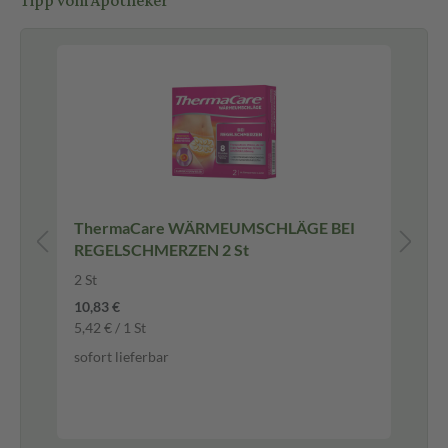
Tipp vom Apotheker
en
ThermaCare WÄRMEUMSCHLÄGE BEI
Bu
REGELSCHMERZEN 2 St
& 
Ta
20 
2 St
Üb
10,83 €
5,42 € / 1 St
-3
sofort lieferbar
8,9
0,4
sof