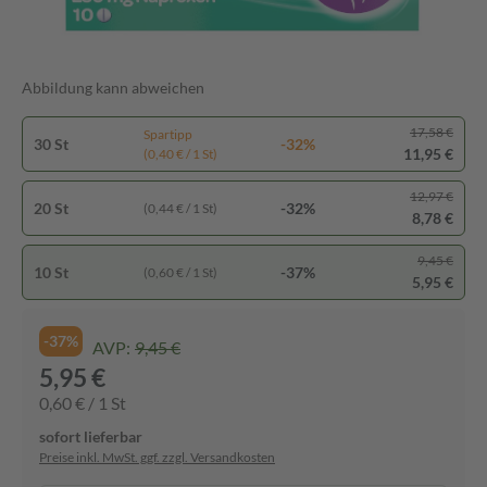
Abbildung kann abweichen
17,58 €
Spartipp
30 St
-32%
11,95 €
(0,40 € / 1 St)
12,97 €
20 St
-32%
(0,44 € / 1 St)
8,78 €
9,45 €
10 St
-37%
(0,60 € / 1 St)
5,95 €
-37%
AVP:
9,45 €
5,95 €
0,60 € / 1 St
sofort lieferbar
Preise inkl. MwSt. ggf. zzgl. Versandkosten