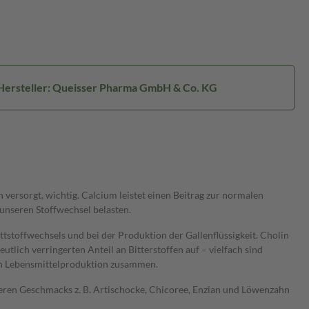
Hersteller: Queisser Pharma GmbH & Co. KG
ersorgt, wichtig. Calcium leistet einen Beitrag zur normalen
nseren Stoffwechsel belasten.
ttstoffwechsels und bei der Produktion der Gallenflüssigkeit. Cholin
lich verringerten Anteil an Bitterstoffen auf – vielfach sind
len Lebensmittelproduktion zusammen.
tteren Geschmacks z. B. Artischocke, Chicoree, Enzian und Löwenzahn