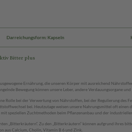
Darreichungsform: Kapseln
iv Bitter plus
usgewogene Ernährung, die unseren Körper mit ausreichend Nährstoffen v
ngelnde Bewegung können unsere Leber, andere Verdauungsorgane und u
eine Rolle bei der Verwertung von Nährstoffen, bei der Regulierung des Fe
toffwechsel bei. Heutzutage weisen unsere Nahrungsmittel oft einen deut
m mit speziellen Zuchtmethoden beim Pflanzenanbau und der industriel
nten „Bitterkräutern“. Zu den „Bitterkräutern“ können aufgrund ihres bi
n aus Calcium, Cholin, Vitamin B 6 und Zink.