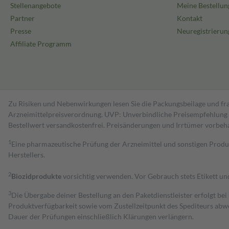
Stellenangebote
Meine Bestellun
Partner
Kontakt
Presse
Neuregistrierun
Affiliate Programm
Zu Risiken und Nebenwirkungen lesen Sie die Packungsbeilage und fra
Arzneimittelpreisverordnung. UVP: Unverbindliche Preisempfehlung de
Bestell­wert versand­kosten­frei. Preisänderungen und Irrtümer vorbeh
1
Eine pharmazeutische Prüfung der Arzneimittel und sonstigen Pro
Herstellers.
2
Biozidprodukte
vorsichtig verwenden. Vor Gebrauch stets Etikett u
3
Die Übergabe deiner Bestellung an den Paketdienstleister erfolgt bei
Produktverfügbarkeit sowie vom Zustellzeitpunkt des Spediteurs abwe
Dauer der Prüfungen einschließlich Klärungen verlängern.