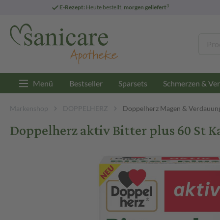
3
E-Rezept:
Heute bestellt,
morgen geliefert
Menü
Bestseller
Sparsets
Schmerzen & Ver
Markenshop
DOPPELHERZ
Doppelherz Magen & Verdauun
Doppelherz aktiv Bitter plus 60 St K