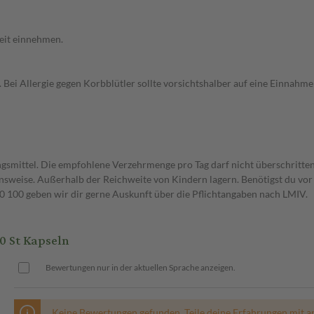
keit einnehmen.
 Bei Allergie gegen Korbblütler sollte vorsichtshalber auf eine Einnahme
gsmittel. Die empfohlene Verzehrmenge pro Tag darf nicht überschritten
weise. Außerhalb der Reichweite von Kindern lagern. Benötigst du vor 
00 geben wir dir gerne Auskunft über die Pflichtangaben nach LMIV.
0 St Kapseln
Bewertungen nur in der aktuellen Sprache anzeigen.
Keine Bewertungen gefunden. Teile deine Erfahrungen mit a