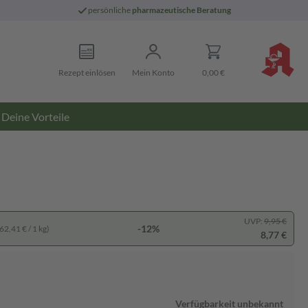
persönliche
pharmazeutische Beratung
Rezept einlösen
Mein Konto
0,00 €
Deine Vorteile
UVP:
9,95 €
-12%
62,41 € / 1 kg)
8,77 €
Verfügbarkeit unbekannt