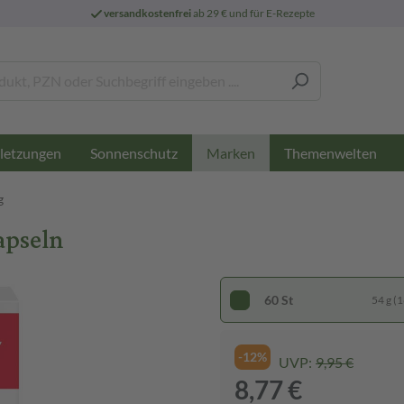
versandkostenfrei
ab 29 € und für E-Rezepte
letzungen
Sonnenschutz
Themenwelten
Marken
g
apseln
60 St
54 g (1
-12%
UVP:
9,95 €
8,77 €