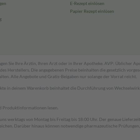
gen
E-Rezept einlösen
Papier Rezept einlösen
g
gen Sie Ihre Ärztin, Ihren Arzt oder in Ihrer Apotheke. AVP: Üblicher A
s Herstellers. Die angegebenen Preise beinhalten die gesetzlich vorgesc
alten. Alle Angebote und Gratis-Beigaben nur solange der Vorrat reicht.
dukte in deinem Warenkorb beinhaltet die Durchführung von Wechselwir
nd Produktinformationen lesen.
 uns werktags von Montag bis Freitag bis 18:00 Uhr. Der genaue Lieferze
ichen. Darüber hinaus können notwendige pharmazeutische Prüfungen, die