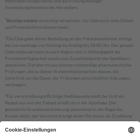
Wechselwirkungschecks und die Prüfung etwaiger
Anwendungshinweise des Herstellers.
2
Biozidprodukte
vorsichtig verwenden. Vor Gebrauch stets Etikett
und Produktinformationen lesen.
3
Die Übergabe deiner Bestellung an den Paketdienstleister erfolgt
bei uns werktags von Montag bis Freitag bis 18:00 Uhr. Der genaue
Lieferzeitpunkt kann je nach Region und in Abhängigkeit der
Produktverfügbarkeit sowie vom Zustellzeitpunkt des Spediteurs
abweichen. Darüber hinaus können notwendige pharmazeutische
Prüfungen, die zu deiner Arzneimittelsicherheit dienen, die
Lieferfrist um die Dauer der Prüfungen einschließlich Klärungen
verlängern.
4
Für verschreibungspflichtige Medikamente stellt der Arzt ein
Rezept aus und der Patient erhält sie in der Apotheke. Die
gesetzliche Krankenversicherung übernimmt in der Regel die
Kosten dafür, der Versicherte trägt einen Teil davon als Zuzahlung
mit.
Grundsätzlich leisten Mitglieder Zuzahlungen in Höhe von zehn
Prozent des Abgabepreises,
mindestens
jedoch
fünf Euro
und