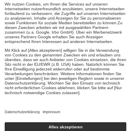
höchstens zehn Euro.
Es sind jedoch nie mehr als die tatsächlichen
Kosten der Leistung zu entrichten.
Diese Regeln gelten grundsätzlich auch für Online-Apotheken.
Bei Heilmitteln und häuslicher Krankenpflege beträgt die
Zuzahlung zehn Prozent der Kosten sowie zehn Euro je
Verordnung.
Um das Engagement der Versicherten für ihre eigene Gesundheit zu
stärken und die besondere Stellung der Familie zu unterstützen,
fallen
keine Zuzahlungen
an bei:
• Kindern und Jugendlichen bis zum vollendeten 18. Lebensjahr
mit Ausnahme der Fahrkosten
• Untersuchungen zur Vorsorge und Früherkennung, die von der
GKV getragen werden
• empfohlenen Schutzimpfungen
• Harn- und Blutteststreifen
Wir nutzen Trusted Shops als unabhängigen Dienstleister für die
Einholung von Bewertungen. Trusted Shops hat Maßnahmen
getroffen, um sicherzustellen, dass es sich um echte Bewertungen
handelt. Mehr Informationen findest du hier:
https://help.etrusted.com/hc/de/articles/4419944605341