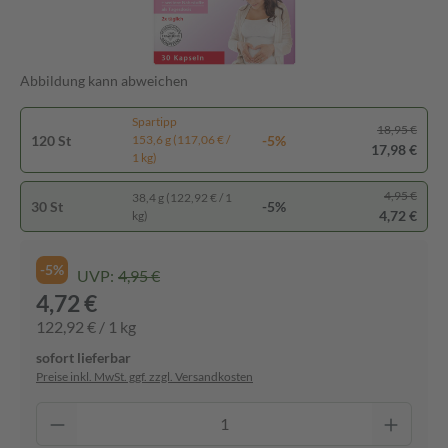
Abbildung kann abweichen
Spartipp
18,95 €
120 St
-5%
153,6 g (117,06 € /
17,98 €
1 kg)
4,95 €
38,4 g (122,92 € / 1
30 St
-5%
4,72 €
kg)
-5%
UVP:
4,95 €
4,72 €
122,92 € / 1 kg
sofort lieferbar
Preise inkl. MwSt. ggf. zzgl. Versandkosten