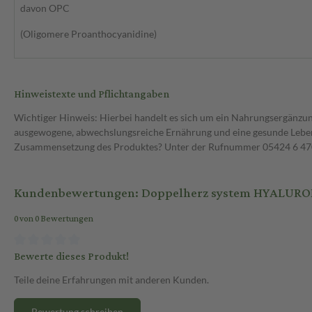
davon OPC
(Oligomere Proanthocyanidine)
Hinweistexte und Pflichtangaben
Wichtiger Hinweis: Hierbei handelt es sich um ein Nahrungsergänzun
ausgewogene, abwechslungsreiche Ernährung und eine gesunde Lebens
Zusammensetzung des Produktes? Unter der Rufnummer 05424 6 470 1
Kundenbewertungen: Doppelherz system HYALURON 
0 von 0 Bewertungen
Bewerte dieses Produkt!
Teile deine Erfahrungen mit anderen Kunden.
Bewertung schreiben