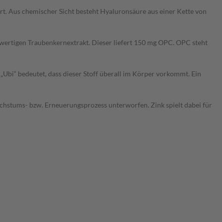
ert. Aus chemischer Sicht besteht Hyaluronsäure aus einer Kette von
chwertigen Traubenkernextrakt. Dieser liefert 150 mg OPC. OPC steht
„Ubi“ bedeutet, dass dieser Stoff überall im Körper vorkommt. Ein
hstums- bzw. Erneuerungsprozess unterworfen. Zink spielt dabei für