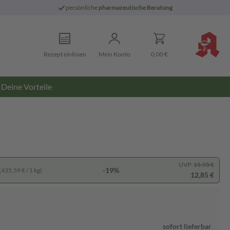
persönliche
pharmazeutische Beratung
Rezept einlösen
Mein Konto
0,00 €
Deine Vorteile
UVP:
15,95 €
-19%
(435,59 € / 1 kg)
12,85 €
sofort lieferbar