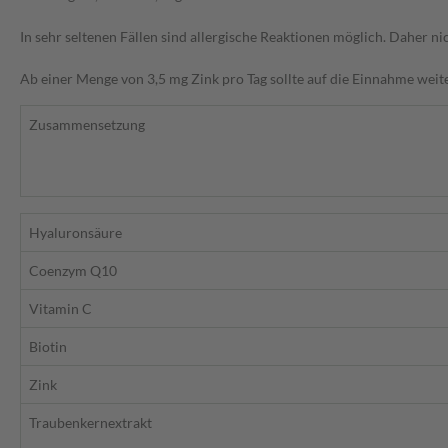
In sehr seltenen Fällen sind allergische Reaktionen möglich. Daher 
Ab einer Menge von 3,5 mg Zink pro Tag sollte auf die Einnahme weit
Zusammensetzung
Hyaluronsäure
Coenzym Q10
Vitamin C
Biotin
Zink
Traubenkernextrakt