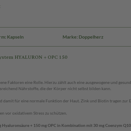
t
rm: Kapseln
Marke: Doppelherz
 system HYALURON + OPC 150
dene Faktoren eine Rolle. Hierzu zählt auch eine ausgewogene und gesu
reichend Nährstoffe, die der Körper nicht selbst bilden kann.
d damit für eine normale Funktion der Haut. Zink und Biotin tragen zur 
en vor oxidativem Stress zu schützen.
 Hyaluronsäure + 150 mg OPC in Kombination mit 30 mg Coenzym Q10, 