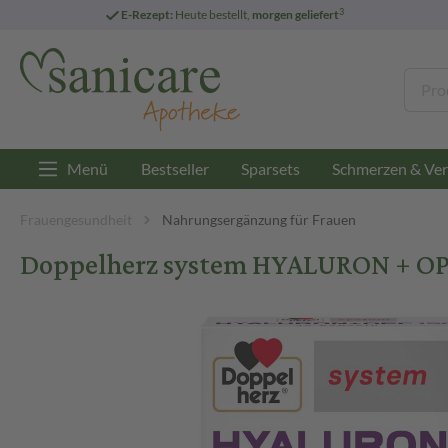
3
E-Rezept:
Heute bestellt,
morgen geliefert
Menü
Bestseller
Sparsets
Schmerzen & Ver
Frauengesundheit
Nahrungsergänzung für Frauen
Doppelherz system HYALURON + OPC