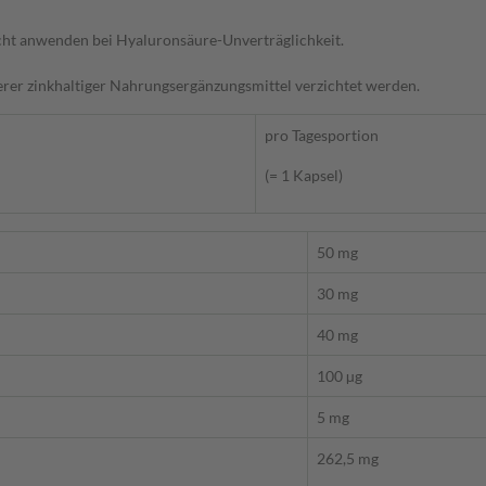
nicht anwenden bei Hyaluronsäure-Unverträglichkeit.
erer zinkhaltiger Nahrungsergänzungsmittel verzichtet werden.
pro Tagesportion
(= 1 Kapsel)
50 mg
30 mg
40 mg
100 µg
5 mg
262,5 mg