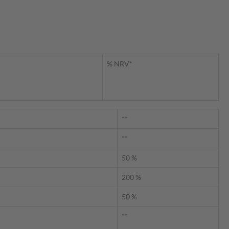
% NRV*
**
**
50 %
200 %
50 %
**