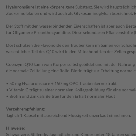
Hyaluronsäure
ist eine körpereigene Substanz. Sie wird hauptsächli
Zuckermolekülen und wird auch als Glykosaminoglykan bezeichnet. Ei
Der Stoff mit den wasserbindenden Eigenschaften ist aber auch Besta
für Oligomere Proanthocyanidine. Diese sekundären Pflanzenstoffe (F
Dort schützen die Flavonoide den Traubenkern im Samen vor Schädl
wesentlicher Teil des Q10 wird in den Mitochondrien der Zellen gesp
Coenzym Q10 kann vom Körper selbst gebildet und mit der Nahrung a
die normale Zellteilung eine Rolle. Biotin trägt zur Erhaltung norma
• 50 mg Hyaluronsäure + 150 mg OPC Traubenkernextrakt
• Vitamin C trägt zu einer normalen Kollagenbildung für eine normal
• Biotin und Zink als Beitrag für den Erhalt normaler Haut
Verzehrempfehlung:
Täglich 1 Kapsel mit ausreichend Flüssigkeit unzerkaut einnehmen.
Hinweise:
Schwangere, Stillende, Jugendliche und Kinder unter 18 Jahren sollen