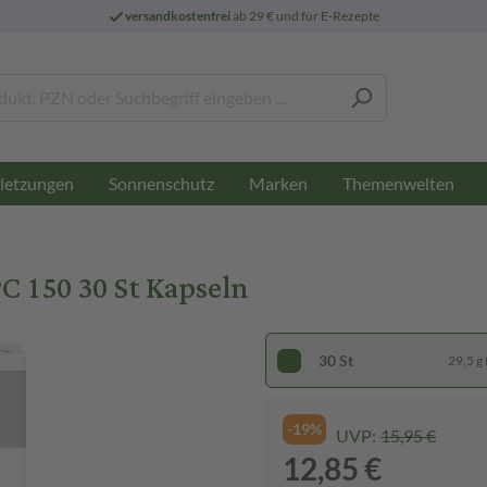
versandkostenfrei
ab 29 € und für E-Rezepte
letzungen
Sonnenschutz
Marken
Themenwelten
 150 30 St Kapseln
30 St
29,5 g 
-19%
UVP:
15,95 €
12,85 €