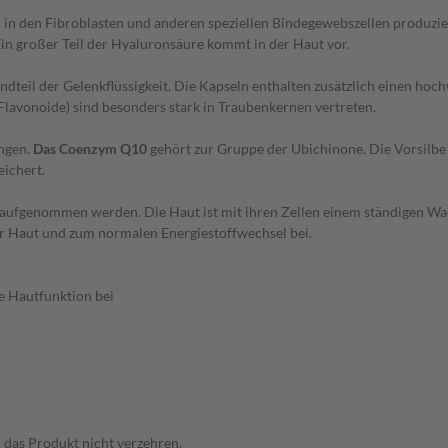
ch in den Fibroblasten und anderen speziellen Bindegewebszellen produzi
n großer Teil der Hyaluronsäure kommt in der Haut vor.
ndteil der Gelenkflüssigkeit. Die Kapseln enthalten zusätzlich einen ho
lavonoide) sind besonders stark in Traubenkernen vertreten.
ingen.
Das Coenzym Q10
gehört zur Gruppe der Ubichinone. Die Vorsilbe 
eichert.
ufgenommen werden. Die Haut ist mit ihren Zellen einem ständigen Wac
ler Haut und zum normalen Energiestoffwechsel bei.
e Hautfunktion bei
 das Produkt nicht verzehren.