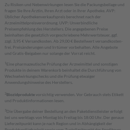
Zu Risiken und Nebenwirkungen lesen Sie die Packungsbeilage und
fragen Sie Ihre Ärztin, Ihren Arzt oder in Ihrer Apotheke. AVP:
Üblicher Apothekenverkaufspreis berechnet nach der
Arzneimittelpreisverordnung. UVP: Unverbindliche
Preisempfehlung des Herstellers. Die angegebenen Preise
beinhalten die gesetzlich vorgeschriebene Mehrwertsteuer, ggf.
zzgl. 3,95 € Versandkosten. Ab 29,00 € Bestell­wert versand­kosten­
frei. Preisänderungen und Irrtümer vorbehalten. Alle Angebote
und Gratis-Beigaben nur solange der Vorrat reicht.
1
Eine pharmazeutische Prüfung der Arzneimittel und sonstigen
Produkte in deinem Warenkorb beinhaltet die Durchführung von
Wechselwirkungschecks und die Prüfung etwaiger
Anwendungshinweise des Herstellers.
2
Biozidprodukte
vorsichtig verwenden. Vor Gebrauch stets Etikett
und Produktinformationen lesen.
3
Die Übergabe deiner Bestellung an den Paketdienstleister erfolgt
bei uns werktags von Montag bis Freitag bis 18:00 Uhr. Der genaue
Lieferzeitpunkt kann je nach Region und in Abhängigkeit der
Produktverfügbarkeit sowie vom Zustellzeitpunkt des Spediteurs