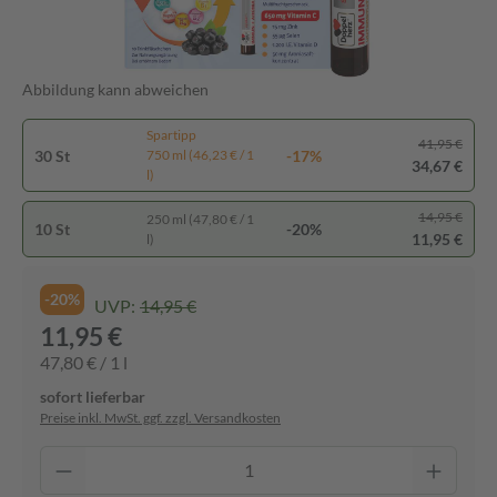
Abbildung kann abweichen
Spartipp
41,95 €
30 St
-17%
750 ml (46,23 € / 1
34,67 €
l)
14,95 €
250 ml (47,80 € / 1
10 St
-20%
11,95 €
l)
-20%
UVP:
14,95 €
11,95 €
47,80 € / 1 l
sofort lieferbar
Preise inkl. MwSt. ggf. zzgl. Versandkosten