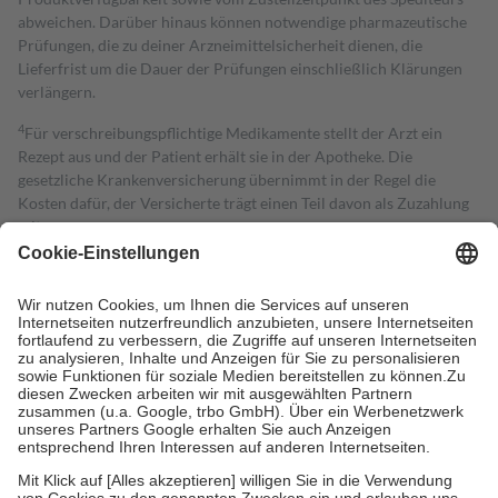
abweichen. Darüber hinaus können notwendige pharmazeutische
Prüfungen, die zu deiner Arzneimittelsicherheit dienen, die
Lieferfrist um die Dauer der Prüfungen einschließlich Klärungen
verlängern.
4
Für verschreibungspflichtige Medikamente stellt der Arzt ein
Rezept aus und der Patient erhält sie in der Apotheke. Die
gesetzliche Krankenversicherung übernimmt in der Regel die
Kosten dafür, der Versicherte trägt einen Teil davon als Zuzahlung
mit.
Grundsätzlich leisten Mitglieder Zuzahlungen in Höhe von zehn
Prozent des Abgabepreises,
mindestens
jedoch
fünf Euro
und
höchstens zehn Euro.
Es sind jedoch nie mehr als die tatsächlichen
Kosten der Leistung zu entrichten.
Diese Regeln gelten grundsätzlich auch für Online-Apotheken.
Bei Heilmitteln und häuslicher Krankenpflege beträgt die
Zuzahlung zehn Prozent der Kosten sowie zehn Euro je
Verordnung.
Um das Engagement der Versicherten für ihre eigene Gesundheit zu
stärken und die besondere Stellung der Familie zu unterstützen,
fallen
keine Zuzahlungen
an bei: