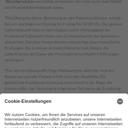
2
Biozidprodukte
vorsichtig verwenden. Vor Gebrauch stets Etikett
und Produktinformationen lesen.
3
Die Übergabe deiner Bestellung an den Paketdienstleister erfolgt
bei uns werktags von Montag bis Freitag bis 18:00 Uhr. Der genaue
Lieferzeitpunkt kann je nach Region und in Abhängigkeit der
Produktverfügbarkeit sowie vom Zustellzeitpunkt des Spediteurs
abweichen. Darüber hinaus können notwendige pharmazeutische
Prüfungen, die zu deiner Arzneimittelsicherheit dienen, die
Lieferfrist um die Dauer der Prüfungen einschließlich Klärungen
verlängern.
4
Für verschreibungspflichtige Medikamente stellt der Arzt ein
Rezept aus und der Patient erhält sie in der Apotheke. Die
gesetzliche Krankenversicherung übernimmt in der Regel die
Kosten dafür, der Versicherte trägt einen Teil davon als Zuzahlung
mit.
Grundsätzlich leisten Mitglieder Zuzahlungen in Höhe von zehn
Prozent des Abgabepreises,
mindestens
jedoch
fünf Euro
und
höchstens zehn Euro.
Es sind jedoch nie mehr als die tatsächlichen
Kosten der Leistung zu entrichten.
Diese Regeln gelten grundsätzlich auch für Online-Apotheken.