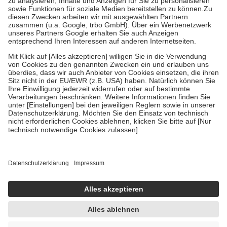
Bei Heilmitteln und häuslicher Krankenpflege beträgt die
Zuzahlung zehn Prozent der Kosten sowie zehn Euro je
Verordnung.
Um das Engagement der Versicherten für ihre eigene Gesundheit zu
stärken und die besondere Stellung der Familie zu unterstützen,
fallen
keine Zuzahlungen
an bei:
• Kindern und Jugendlichen bis zum vollendeten 18. Lebensjahr
mit Ausnahme der Fahrkosten
• Untersuchungen zur Vorsorge und Früherkennung, die von der
GKV getragen werden
• empfohlenen Schutzimpfungen
• Harn- und Blutteststreifen
Wir nutzen Trusted Shops als unabhängigen Dienstleister für die
Einholung von Bewertungen. Trusted Shops hat Maßnahmen
getroffen, um sicherzustellen, dass es sich um echte Bewertungen
handelt. Mehr Informationen findest du hier:
https://help.etrusted.com/hc/de/articles/4419944605341
Einige Bilder und Inhalte wurden unter Zuhilfenahme künstlicher
Intelligenz erstellt.