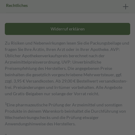
Rechtliches
Widerruf erklären
Zu Risiken und Nebenwirkungen lesen Sie die Packungsbeilage und
fragen Sie Ihre Ärztin, Ihren Arzt oder in Ihrer Apotheke. AVP:
Üblicher Apothekenverkaufspreis berechnet nach der
Arzneimittelpreisverordnung. UVP: Unverbindliche
Preisempfehlung des Herstellers. Die angegebenen Preise
beinhalten die gesetzlich vorgeschriebene Mehrwertsteuer, ggf.
zzgl. 3,95 € Versandkosten. Ab 29,00 € Bestell­wert versand­kosten­
frei. Preisänderungen und Irrtümer vorbehalten. Alle Angebote
und Gratis-Beigaben nur solange der Vorrat reicht.
1
Eine pharmazeutische Prüfung der Arzneimittel und sonstigen
Produkte in deinem Warenkorb beinhaltet die Durchführung von
Wechselwirkungschecks und die Prüfung etwaiger
Anwendungshinweise des Herstellers.