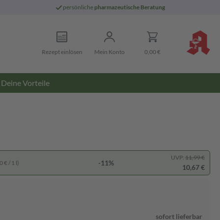
persönliche
pharmazeutische Beratung
Rezept einlösen
Mein Konto
0,00 €
Deine Vorteile
UVP:
11,99 €
-11%
 € / 1 l)
10,67 €
sofort lieferbar