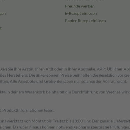
Freunde werben
gen
E-Rezept einlösen
Papier Rezept einlösen
g
gen Sie Ihre Ärztin, Ihren Arzt oder in Ihrer Apotheke. AVP: Üblicher A
s Herstellers. Die angegebenen Preise beinhalten die gesetzlich vorgesc
alten. Alle Angebote und Gratis-Beigaben nur solange der Vorrat reicht.
dukte in deinem Warenkorb beinhaltet die Durchführung von Wechselwir
nd Produktinformationen lesen.
 uns werktags von Montag bis Freitag bis 18:00 Uhr. Der genaue Lieferze
ichen. Darüber hinaus können notwendige pharmazeutische Prüfungen, die