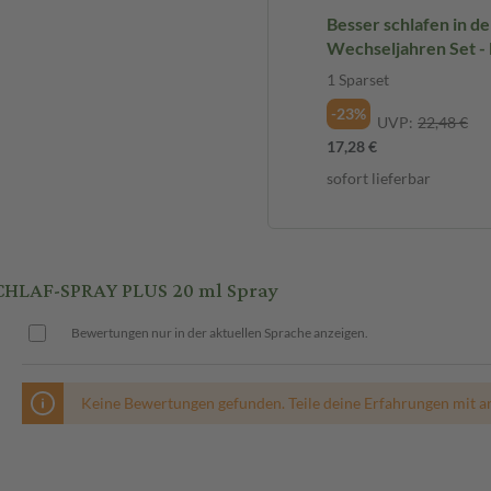
und Passionsblume.
Besser schlafen in d
Wechseljahren Set -
Plus + Fem Vital Duo 
igenschaften
1 Sparset
-23%
UVP:
22,48 €
17,28 €
sofort lieferbar
schritten werden.
slungsreiche und ausgewogene
HLAF-SPRAY PLUS 20 ml Spray
Bewertungen nur in der aktuellen Sprache anzeigen.
, die Medikamente einnehmen,
von Maschinen.
Keine Bewertungen gefunden. Teile deine Erfahrungen mit a
dem Schlafengehen direkt in den
stellt sich ein, wenn kurz vor