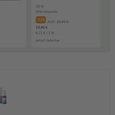
28 St
Weichkapseln
-23%
AVP:
25,95 €
19,90 €
0,71 € / 1 St
sofort lieferbar