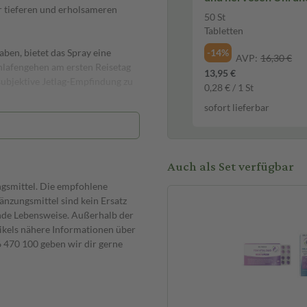
er tieferen und erholsameren
50 St Tabletten
50 St
Tabletten
aben, bietet das Spray eine
-14%
AVP:
16,30 €
hlafengehen am ersten Reisetag
13,95 €
subjektive Jetlag-Empfindung zu
0,28 € / 1 St
sofort lieferbar
Anwendung nicht nur einfach,
e des Sprays über die
en können helfen, ein sanfteres
Auch als Set verfügbar
ngsmittel. Die empfohlene
 das Spray angenehm im
nzungsmittel sind kein Ersatz
 einen sanften Weg in eine
nde Lebensweise. Außerhalb der
en Tag.
ikels nähere Informationen über
470 100 geben wir dir gerne