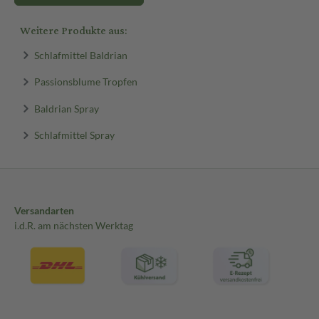
dem Schlafengehen 1 mg Melatonin aufgenommen wird.
Weitere Produkte aus:
Bei Jetlag:
Schlafmittel Baldrian
2 Sprühstöße vor dem Schlafengehen direkt in den Mund sprühen. Die p
wenn am ersten Reisetag kurz vor dem Schlafengehen sowie an den e
Passionsblume Tropfen
Zielort mindestens 0,5 mg Melatonin (= 2 Sprühstöße) aufgenommen
Baldrian Spray
Aufbewahrung:
Außerhalb der Reichweite von kleinen Kindern aufbewahren.
Trocken
Schlafmittel Spray
zwischen 15-25°C lagern. Vor Licht geschützt aufbewahren.
Versandarten
i.d.R. am nächsten Werktag