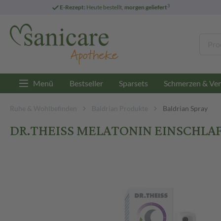
3
E-Rezept:
Heute bestellt,
morgen geliefert
Menü
Bestseller
Sparsets
Schmerzen & Ver
Ruhe & Wohlbefinden
Baldrian Produkte
Baldrian Spray
DR.THEISS MELATONIN EINSCHLAF-