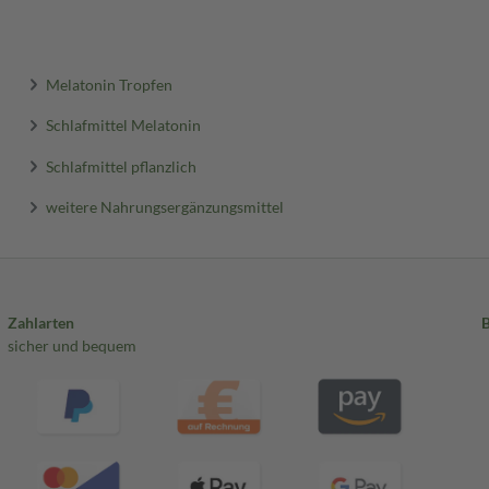
Melatonin Tropfen
ositive Wirkung stellt sich ein,
rsten Tagen nach Ankunft am
Schlafmittel Melatonin
 werden.
Schlafmittel pflanzlich
 und bei einer Temperatur
weitere Nahrungsergänzungsmittel
Zahlarten
sicher und bequem