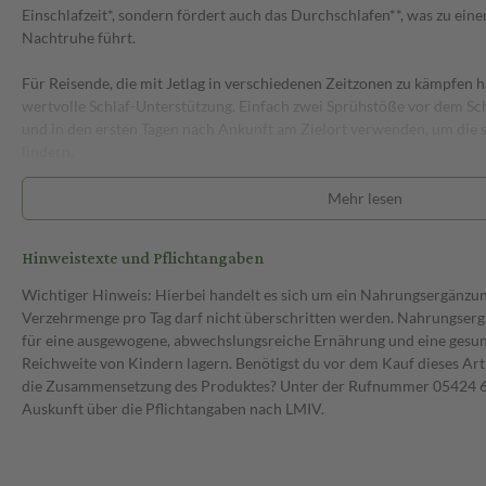
Einschlafzeit*, sondern fördert auch das Durchschlafen**, was zu ein
Nachtruhe führt.
Für Reisende, die mit Jetlag in verschiedenen Zeitzonen zu kämpfen h
wertvolle Schlaf-Unterstützung. Einfach zwei Sprühstöße vor dem Sc
und in den ersten Tagen nach Ankunft am Zielort verwenden, um die 
lindern.
Die gezielte Dosierung durch den praktischen Sprühkopf macht die 
Mehr lesen
sondern fördert auch einen schnellen Wirkeintritt durch die Aufnahm
Mundschleimhaut. Nur 4 Sprühstöße ca. 30 Min. vor dem Schlafengeh
Hinweistexte und Pflichtangaben
Abtauchen in die Nacht, sowie Durchschlafen zu ermöglichen.
Wichtiger Hinweis: Hierbei handelt es sich um ein Nahrungsergänzu
Die sanfte Johannisbeer-Note, verfeinert mit Minz-Extrakten macht
Verzehrmenge pro Tag darf nicht überschritten werden. Nahrungsergä
Geschmack. Erleben Sie mit dem Dr. Theiss Melatonin Einschlaf-Spray
für eine ausgewogene, abwechslungsreiche Ernährung und eine gesu
erholsame Nacht und starten Sie jeden Morgen gut ausgeschlafen in d
Reichweite von Kindern lagern. Benötigst du vor dem Kauf dieses Art
die Zusammensetzung des Produktes? Unter der Rufnummer 05424 6 
*Melatonin trägt dazu bei, die Einschlafzeit zu verkürzen.
Auskunft über die Pflichtangaben nach LMIV.
**Baldrian hilft den natürlichen Schlaf aufrechtzuerhalten.
Eigenschaften: