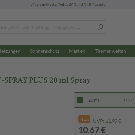
versandkostenfrei
ab 29 € und für E-Rezepte
letzungen
Sonnenschutz
Marken
Themenwelten
SPRAY PLUS 20 ml Spray
20 ml
(533,50
-11%
UVP:
11,99 €
10,67 €