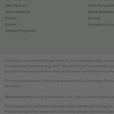
Über Sanicare
Mein Merkzettel
Stellenangebote
Meine Bestellun
Partner
Kontakt
Presse
Neuregistrierun
Affiliate Programm
Zu Risiken und Nebenwirkungen lesen Sie die Packungsbeilage und fra
Arzneimittelpreisverordnung. UVP: Unverbindliche Preisempfehlung de
Bestell­wert versand­kosten­frei. Preisänderungen und Irrtümer vorbeh
1
Eine pharmazeutische Prüfung der Arzneimittel und sonstigen Pro
Herstellers.
2
Biozidprodukte
vorsichtig verwenden. Vor Gebrauch stets Etikett u
3
Die Übergabe deiner Bestellung an den Paketdienstleister erfolgt bei
Produktverfügbarkeit sowie vom Zustellzeitpunkt des Spediteurs abwe