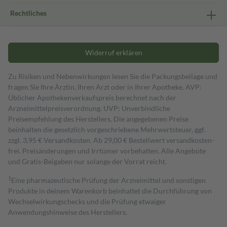
Rechtliches
Widerruf erklären
Zu Risiken und Nebenwirkungen lesen Sie die Packungsbeilage und
fragen Sie Ihre Ärztin, Ihren Arzt oder in Ihrer Apotheke. AVP:
Üblicher Apothekenverkaufspreis berechnet nach der
Arzneimittelpreisverordnung. UVP: Unverbindliche
Preisempfehlung des Herstellers. Die angegebenen Preise
beinhalten die gesetzlich vorgeschriebene Mehrwertsteuer, ggf.
zzgl. 3,95 € Versandkosten. Ab 29,00 € Bestell­wert versand­kosten­
frei. Preisänderungen und Irrtümer vorbehalten. Alle Angebote
und Gratis-Beigaben nur solange der Vorrat reicht.
1
Eine pharmazeutische Prüfung der Arzneimittel und sonstigen
Produkte in deinem Warenkorb beinhaltet die Durchführung von
Wechselwirkungschecks und die Prüfung etwaiger
Anwendungshinweise des Herstellers.