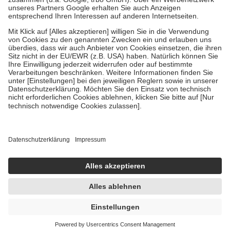
Bei Heilmitteln und häuslicher Krankenpflege beträgt die
Zuzahlung zehn Prozent der Kosten sowie zehn Euro je
Verordnung.
Um das Engagement der Versicherten für ihre eigene Gesundheit zu
stärken und die besondere Stellung der Familie zu unterstützen,
fallen
keine Zuzahlungen
an bei:
• Kindern und Jugendlichen bis zum vollendeten 18. Lebensjahr
mit Ausnahme der Fahrkosten
• Untersuchungen zur Vorsorge und Früherkennung, die von der
GKV getragen werden
• empfohlenen Schutzimpfungen
• Harn- und Blutteststreifen
Wir nutzen Trusted Shops als unabhängigen Dienstleister für die
Einholung von Bewertungen. Trusted Shops hat Maßnahmen
getroffen, um sicherzustellen, dass es sich um echte Bewertungen
handelt. Mehr Informationen findest du hier:
https://help.etrusted.com/hc/de/articles/4419944605341
UVP:
13,49 €
11,23 €