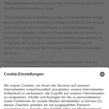
2
Biozidprodukte
vorsichtig verwenden. Vor Gebrauch stets Etikett
und Produktinformationen lesen.
3
Die Übergabe deiner Bestellung an den Paketdienstleister erfolgt
bei uns werktags von Montag bis Freitag bis 18:00 Uhr. Der genaue
Lieferzeitpunkt kann je nach Region und in Abhängigkeit der
Produktverfügbarkeit sowie vom Zustellzeitpunkt des Spediteurs
abweichen. Darüber hinaus können notwendige pharmazeutische
Prüfungen, die zu deiner Arzneimittelsicherheit dienen, die
Lieferfrist um die Dauer der Prüfungen einschließlich Klärungen
verlängern.
4
Für verschreibungspflichtige Medikamente stellt der Arzt ein
Rezept aus und der Patient erhält sie in der Apotheke. Die
gesetzliche Krankenversicherung übernimmt in der Regel die
Kosten dafür, der Versicherte trägt einen Teil davon als Zuzahlung
mit.
Grundsätzlich leisten Mitglieder Zuzahlungen in Höhe von zehn
Prozent des Abgabepreises,
mindestens
jedoch
fünf Euro
und
höchstens zehn Euro.
Es sind jedoch nie mehr als die tatsächlichen
Kosten der Leistung zu entrichten.
Diese Regeln gelten grundsätzlich auch für Online-Apotheken.